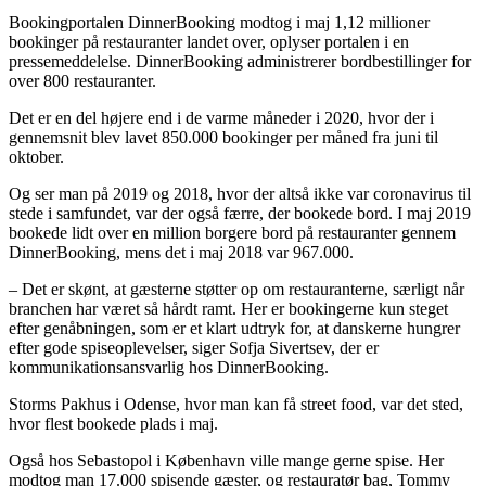
Bookingportalen DinnerBooking modtog i maj 1,12 millioner
bookinger på restauranter landet over, oplyser portalen i en
pressemeddelelse. DinnerBooking administrerer bordbestillinger for
over 800 restauranter.
Det er en del højere end i de varme måneder i 2020, hvor der i
gennemsnit blev lavet 850.000 bookinger per måned fra juni til
oktober.
Og ser man på 2019 og 2018, hvor der altså ikke var coronavirus til
stede i samfundet, var der også færre, der bookede bord. I maj 2019
bookede lidt over en million borgere bord på restauranter gennem
DinnerBooking, mens det i maj 2018 var 967.000.
– Det er skønt, at gæsterne støtter op om restauranterne, særligt når
branchen har været så hårdt ramt. Her er bookingerne kun steget
efter genåbningen, som er et klart udtryk for, at danskerne hungrer
efter gode spiseoplevelser, siger Sofja Sivertsev, der er
kommunikationsansvarlig hos DinnerBooking.
Storms Pakhus i Odense, hvor man kan få street food, var det sted,
hvor flest bookede plads i maj.
Også hos Sebastopol i København ville mange gerne spise. Her
modtog man 17.000 spisende gæster, og restauratør bag, Tommy