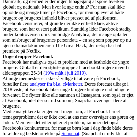
Danmark, og dermed er der ingen tilbagegang at spore hverken
globalt og nationalt. Men hvor længe endnu? For man skal ikke
opholde sig mange timer på Facebook, før man oplever at både
brugere og brugeres indhold bliver presset ud af platformen.
Facebook censurerer, af grunde der ikke er helt klare, aktive
brugere, som har et stort publikum. Samtidig lider Facebook stadig
under kontroversen om Cambridge Analytica, det mange opfatter
som misbruget af brugernes persondata – en sag som popper op nu
igen i dramadokumentaren The Great Hack, der netop har haft
premiere på Netflix.
Unge dropper Facebook
Facebook har muligvis også et problem med at fastholde de yngre
brugere. Globalt er den største gruppe af facebookbrugere mænd i
aldersgruppen 25-34
(19% målt i juli 2019).
At unge mennesker er ikke så villige til at være på Facebook,
fortæller flere
analyser fra bl.a. eMarketer
. Deres forecast tilbage i
2018 viste, at Facebook taber unge brugere hurtigere end tidligere
forventet. De flytter ikke alle sammen til Instagram, som også er ejet
af Facebook, idet der ser ud som om, Snapchat overtager flere af
brugerne.
Medieanalytikere taler generelt meget om, at Facebook har et
teenagerproblem; det er ikke cool at ens mor overvåger ens gøren og
laden. Men hvis det vitterligt er et problem, rammer det også
Facebooks konkurrenter, for mange børn kan i dag finde både deres
forældre og bedsteforældre på
Snapchat
. (Snapchat er udviklet af