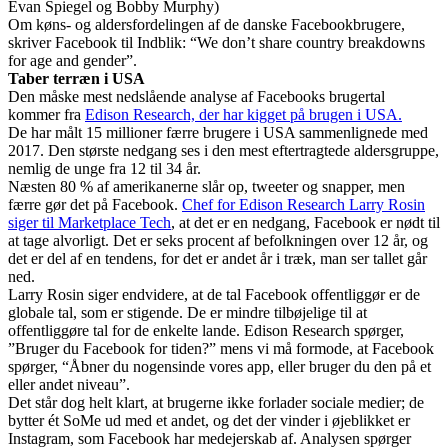
Evan Spiegel og Bobby Murphy)
Om køns- og aldersfordelingen af de danske Facebookbrugere,
skriver Facebook til Indblik: “We don’t share country breakdowns
for age and gender”.
Taber terræn i USA
Den måske mest nedslående analyse af Facebooks brugertal
kommer fra
Edison Research, der har kigget på brugen i USA.
De har målt 15 millioner færre brugere i USA sammenlignede med
2017. Den største nedgang ses i den mest eftertragtede aldersgruppe,
nemlig de unge fra 12 til 34 år.
Næsten 80 % af amerikanerne slår op, tweeter og snapper, men
færre gør det på Facebook.
Chef for Edison Research Larry Rosin
siger til Marketplace Tech
, at det er en nedgang, Facebook er nødt til
at tage alvorligt. Det er seks procent af befolkningen over 12 år, og
det er del af en tendens, for det er andet år i træk, man ser tallet går
ned.
Larry Rosin siger endvidere, at de tal Facebook offentliggør er de
globale tal, som er stigende. De er mindre tilbøjelige til at
offentliggøre tal for de enkelte lande. Edison Research spørger,
”Bruger du Facebook for tiden?” mens vi må formode, at Facebook
spørger, “Åbner du nogensinde vores app, eller bruger du den på et
eller andet niveau”.
Det står dog helt klart, at brugerne ikke forlader sociale medier; de
bytter ét SoMe ud med et andet, og det der vinder i øjeblikket er
Instagram, som Facebook har medejerskab af. Analysen spørger