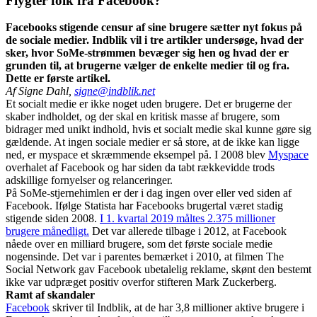
Flygter folk fra Facebook?
Facebooks stigende censur af sine brugere sætter nyt fokus på
de sociale medier. Indblik vil i tre artikler undersøge, hvad der
sker, hvor SoMe-strømmen bevæger sig hen og hvad der er
grunden til, at brugerne vælger de enkelte medier til og fra.
Dette er første artikel.
Af Signe Dahl,
signe@indblik.net
Et socialt medie er ikke noget uden brugere. Det er brugerne der
skaber indholdet, og der skal en kritisk masse af brugere, som
bidrager med unikt indhold, hvis et socialt medie skal kunne gøre sig
gældende. At ingen sociale medier er så store, at de ikke kan ligge
ned, er myspace et skræmmende eksempel på. I 2008 blev
Myspace
overhalet af Facebook og har siden da tabt rækkevidde trods
adskillige fornyelser og relanceringer.
På SoMe-stjernehimlen er der i dag ingen over eller ved siden af
Facebook. Ifølge Statista har Facebooks brugertal været stadig
stigende siden 2008.
I 1. kvartal 2019 måltes 2.375 millioner
brugere månedligt.
Det var allerede tilbage i 2012, at Facebook
nåede over en milliard brugere, som det første sociale medie
nogensinde. Det var i parentes bemærket i 2010, at filmen The
Social Network gav Facebook ubetalelig reklame, skønt den bestemt
ikke var udpræget positiv overfor stifteren Mark Zuckerberg.
Ramt af skandaler
Facebook
skriver til Indblik, at de har 3,8 millioner aktive brugere i