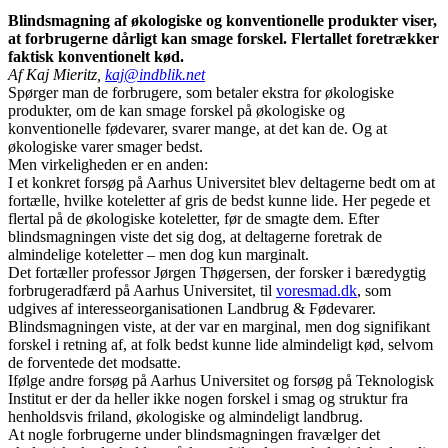
Blindsmagning af økologiske og konventionelle produkter viser,
at forbrugerne dårligt kan smage forskel. Flertallet foretrækker
faktisk konventionelt kød.
Af Kaj Mieritz,
kaj@indblik.net
Spørger man de forbrugere, som betaler ekstra for økologiske
produkter, om de kan smage forskel på økologiske og
konventionelle fødevarer, svarer mange, at det kan de. Og at
økologiske varer smager bedst.
Men virkeligheden er en anden:
I et konkret forsøg på Aarhus Universitet blev deltagerne bedt om at
fortælle, hvilke koteletter af gris de bedst kunne lide. Her pegede et
flertal på de økologiske koteletter, før de smagte dem. Efter
blindsmagningen viste det sig dog, at deltagerne foretrak de
almindelige koteletter – men dog kun marginalt.
Det fortæller professor Jørgen Thøgersen, der forsker i bæredygtig
forbrugeradfærd på Aarhus Universitet, til
voresmad.dk
, som
udgives af interesseorganisationen Landbrug & Fødevarer.
Blindsmagningen viste, at der var en marginal, men dog signifikant
forskel i retning af, at folk bedst kunne lide almindeligt kød, selvom
de forventede det modsatte.
Ifølge andre forsøg på Aarhus Universitet og forsøg på Teknologisk
Institut er der da heller ikke nogen forskel i smag og struktur fra
henholdsvis friland, økologiske og almindeligt landbrug.
At nogle forbrugerne under blindsmagningen fravælger det