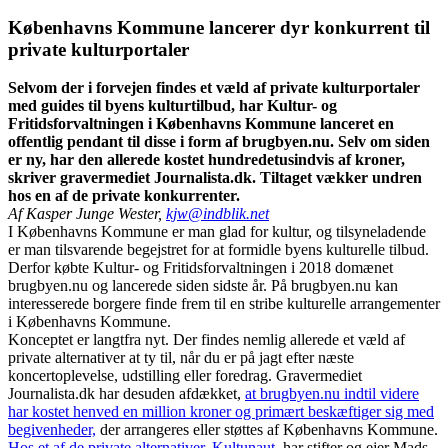
Københavns Kommune lancerer dyr konkurrent til
private kulturportaler
Selvom der i forvejen findes et væld af private kulturportaler
med guides til byens kulturtilbud, har Kultur- og
Fritidsforvaltningen i Københavns Kommune lanceret en
offentlig pendant til disse i form af brugbyen.nu. Selv om siden
er ny, har den allerede kostet hundredetusindvis af kroner,
skriver gravermediet Journalista.dk. Tiltaget vækker undren
hos en af de private konkurrenter.
Af Kasper Junge Wester,
kjw@indblik.net
I Københavns Kommune er man glad for kultur, og tilsyneladende
er man tilsvarende begejstret for at formidle byens kulturelle tilbud.
Derfor købte Kultur- og Fritidsforvaltningen i 2018 domænet
brugbyen.nu og lancerede siden sidste år. På brugbyen.nu kan
interesserede borgere finde frem til en stribe kulturelle arrangementer
i Københavns Kommune.
Konceptet er langtfra nyt. Der findes nemlig allerede et væld af
private alternativer at ty til, når du er på jagt efter næste
koncertoplevelse, udstilling eller foredrag. Gravermediet
Journalista.dk har desuden afdækket,
at brugbyen.nu indtil videre
har kostet henved en million kroner og primært beskæftiger sig med
begivenheder,
der arrangeres eller støttes af Københavns Kommune.
Hos et af de private alternativer, Kultunaut,
har stifter og ejer Mads