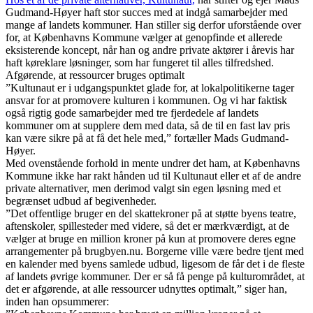
Gudmand-Høyer haft stor succes med at indgå samarbejder med
mange af landets kommuner. Han stiller sig derfor uforstående over
for, at Københavns Kommune vælger at genopfinde et allerede
eksisterende koncept, når han og andre private aktører i årevis har
haft køreklare løsninger, som har fungeret til alles tilfredshed.
Afgørende, at ressourcer bruges optimalt
”Kultunaut er i udgangspunktet glade for, at lokalpolitikerne tager
ansvar for at promovere kulturen i kommunen. Og vi har faktisk
også rigtig gode samarbejder med tre fjerdedele af landets
kommuner om at supplere dem med data, så de til en fast lav pris
kan være sikre på at få det hele med,” fortæller Mads Gudmand-
Høyer.
Med ovenstående forhold in mente undrer det ham, at Københavns
Kommune ikke har rakt hånden ud til Kultunaut eller et af de andre
private alternativer, men derimod valgt sin egen løsning med et
begrænset udbud af begivenheder.
”Det offentlige bruger en del skattekroner på at støtte byens teatre,
aftenskoler, spillesteder med videre, så det er mærkværdigt, at de
vælger at bruge en million kroner på kun at promovere deres egne
arrangementer på brugbyen.nu. Borgerne ville være bedre tjent med
en kalender med byens samlede udbud, ligesom de får det i de fleste
af landets øvrige kommuner. Der er så få penge på kulturområdet, at
det er afgørende, at alle ressourcer udnyttes optimalt,” siger han,
inden han opsummerer: