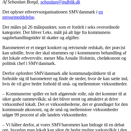
Af Sebastian Borgå,
sebastian@indblik.dk
Det oplyser erhvervsorganisationen SMVdanmark i
en
pressemeddelelse
.
Der måles på 26 målepunkter, som er fordelt i seks overordnede
kategorier. Der bliver f.eks. målt på alt lige fra kommunens
sagsbehandlingstider til skatter og afgifter.
Barometeret er et meget konkret og retvisende redskab, der præcist
kan udstille, hvor der skal strammes op i kommunens behandling af
det lokale erhvervsliv, mener Mia Amalie Holstein, cheføkonom og
politisk chef i SMVdanmark.
Derfor opfordrer SMVdanmark alle kommunalpolitikere til at
forholde sig til barometeret og finde de steder, hvor de kan sætte ind,
hvis de vil give bedre forhold til små- og mellemstore virksomheder.
– Kommunerne spiller en helt afgørende rolle, når det kommer til at
sikre gode rammevilkår, så det bliver nemt og attraktivt at drive
virksomhed lokalt. Det er virksomhederne, der er grundlaget for den
kommunale økonomi, og de små og mellemstore virksomheder
udgør 99 procent af alle landets virksomheder.
– Vi håber derfor, at vores SMVbarometer kan bidrage til en debat
om, hvordan man lokalt kan sikre de bedst mulige vækstvilkår i den