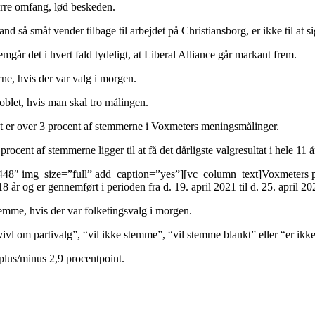
tørre omfang, lød beskeden.
 småt vender tilbage til arbejdet på Christiansborg, er ikke til at si
går det i hvert fald tydeligt, at Liberal Alliance går markant frem.
rne, hvis der var valg i morgen.
oblet, hvis man skal tro målingen.
tiet er over 3 procent af stemmerne i Voxmeters meningsmålinger.
ent af stemmerne ligger til at få det dårligste valgresultat i hele 11 å
48″ img_size=”full” add_caption=”yes”][vc_column_text]
Voxmeters po
år og er gennemført i perioden fra d. 19. april 2021 til d. 25. april 20
emme, hvis der var folketingsvalg i morgen.
ivl om partivalg”, “vil ikke stemme”, “vil stemme blankt” eller “er ikk
plus/minus 2,9 procentpoint.