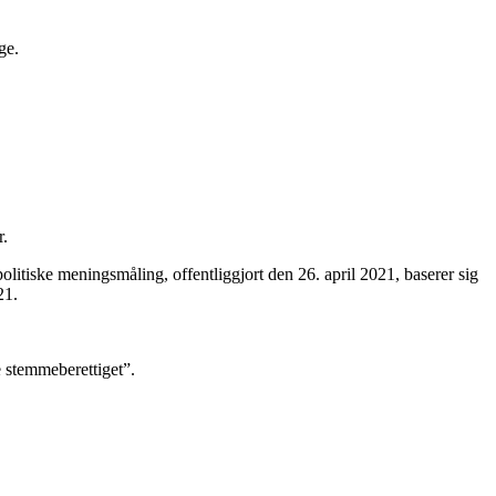
ge.
r.
litiske meningsmåling, offentliggjort den 26. april 2021, baserer sig
21.
e stemmeberettiget”.