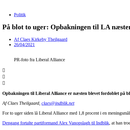
Videre
til
Politik
indhold
På blot to uger: Opbakningen til LA næste
Af
Claes Kirkeby Theilgaard
26/04/2021
PR-foto fra Liberal Alliance
Opbakningen til Liberal Alliance er næsten blevet fordoblet på blo
Af Claes Theilgaard,
claes@indblik.net
For to uger siden lå Liberal Alliance med 1,8 procent i en meningsmåli
Dengang fortalte partiformand Alex Vanopslagh til Indblik
, at han tr