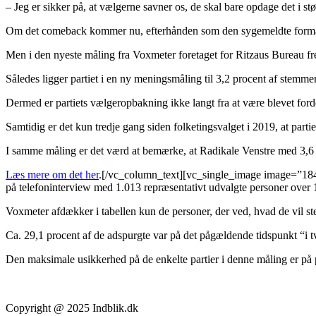
– Jeg er sikker på, at vælgerne savner os, de skal bare opdage det i s
Om det comeback kommer nu, efterhånden som den sygemeldte formand så
Men i den nyeste måling fra Voxmeter foretaget for Ritzaus Bureau frem
Således ligger partiet i en ny meningsmåling til 3,2 procent af stemme
Dermed er partiets vælgeropbakning ikke langt fra at være blevet ford
Samtidig er det kun tredje gang siden folketingsvalget i 2019, at par
I samme måling er det værd at bemærke, at Radikale Venstre med 3,6 proc
Læs mere om det her
.
[/vc_column_text][vc_single_image image=”184
på telefoninterview med 1.013 repræsentativt udvalgte personer over 18 
Voxmeter afdækker i tabellen kun de personer, der ved, hvad de vil st
Ca. 29,1 procent af de adspurgte var på det pågældende tidspunkt “i tv
Den maksimale usikkerhed på de enkelte partier i denne måling er på 
Copyright @ 2025 Indblik.dk