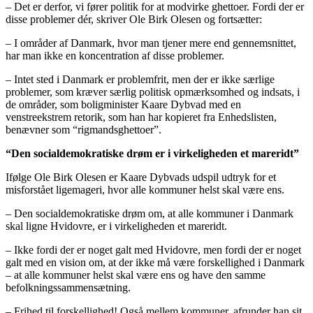
– Det er derfor, vi fører politik for at modvirke ghettoer. Fordi der er
disse problemer dér, skriver Ole Birk Olesen og fortsætter:
– I områder af Danmark, hvor man tjener mere end gennemsnittet,
har man ikke en koncentration af disse problemer.
– Intet sted i Danmark er problemfrit, men der er ikke særlige
problemer, som kræver særlig politisk opmærksomhed og indsats, i
de områder, som boligminister Kaare Dybvad med en
venstreekstrem retorik, som han har kopieret fra Enhedslisten,
benævner som “rigmandsghettoer”.
“Den socialdemokratiske drøm er i virkeligheden et mareridt”
Ifølge Ole Birk Olesen er Kaare Dybvads udspil udtryk for et
misforstået ligemageri, hvor alle kommuner helst skal være ens.
– Den socialdemokratiske drøm om, at alle kommuner i Danmark
skal ligne Hvidovre, er i virkeligheden et mareridt.
– Ikke fordi der er noget galt med Hvidovre, men fordi der er noget
galt med en vision om, at der ikke må være forskellighed i Danmark
– at alle kommuner helst skal være ens og have den samme
befolkningssammensætning.
– Frihed til forskellighed! Også mellem kommuner, afrunder han sit