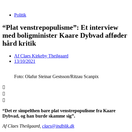
Videre
til
Politik
indhold
“Plat venstrepopulisme”: Et interview
med boligminister Kaare Dybvad afføder
hård kritik
Af
Claes Kirkeby Theilgaard
13/10/2021
Foto: Olafur Steinar Gestsson/Ritzau Scanpix
“Det er simpelthen bare plat venstrepopulisme fra Kaare
Dybvad, og han burde skamme sig”.
Af Claes Theilgaard,
claes@indblik.dk