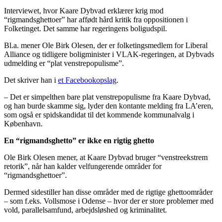
Interviewet, hvor Kaare Dybvad erklærer krig mod
“rigmandsghettoer” har affødt hård kritik fra oppositionen i
Folketinget. Det samme har regeringens boligudspil.
Bl.a. mener Ole Birk Olesen, der er folketingsmedlem for Liberal
Alliance og tidligere boligminister i VLAK-regeringen, at Dybvads
udmelding er “plat venstrepopulisme”.
Det skriver han i
et Facebookopslag
.
– Det er simpelthen bare plat venstrepopulisme fra Kaare Dybvad,
og han burde skamme sig, lyder den kontante melding fra LA’eren,
som også er spidskandidat til det kommende kommunalvalg i
København.
En “rigmandsghetto” er ikke en rigtig ghetto
Ole Birk Olesen mener, at Kaare Dybvad bruger “venstreekstrem
retorik”, når han kalder velfungerende områder for
“rigmandsghettoer”.
Dermed sidestiller han disse områder med de rigtige ghettoområder
– som f.eks. Vollsmose i Odense – hvor der er store problemer med
vold, parallelsamfund, arbejdsløshed og kriminalitet.