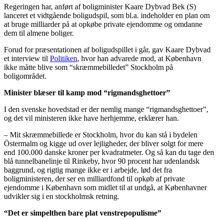
Regeringen har, anført af boligminister Kaare Dybvad Bek (S)
lanceret et vidtgående boligudspil, som bl.a. indeholder en plan om
at bruge milliarder på at opkøbe private ejendomme og omdanne
dem til almene boliger.
Forud for præsentationen af boligudspillet i går, gav Kaare Dybvad
et interview til
Politiken
, hvor han advarede mod, at København
ikke måtte blive som “skræmmebilledet” Stockholm på
boligområdet.
Minister blæser til kamp mod “rigmandsghettoer”
I den svenske hovedstad er der nemlig mange “rigmandsghettoer”,
og det vil ministeren ikke have herhjemme, erklærer han.
– Mit skræmmebillede er Stockholm, hvor du kan stå i bydelen
Östermalm og kigge ud over lejligheder, der bliver solgt for mere
end 100.000 danske kroner per kvadratmeter. Og så kan du tage den
blå tunnelbanelinje til Rinkeby, hvor 90 procent har udenlandsk
baggrund, og rigtig mange ikke er i arbejde, lød det fra
boligministeren, der ser en milliardfond til opkøb af private
ejendomme i København som midlet til at undgå, at Københavner
udvikler sig i en stockholmsk retning.
“Det er simpelthen bare plat venstrepopulisme”