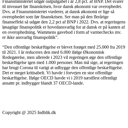
Finansministeriet udgør outputgabet i år 2,8 pct. af BNP. Det svarer
til niveauet før finanskrisen, hvor dansk økonomi var overophedet.
Dvs. at Finansministeriet vurderer, at dansk økonomi er lige så
overophedet som før finanskrisen. Ser man på den flerårige
finanseffekt så udgør den 2,2 pct af BNP i 2022. Dvs. at regeringens
løsagtige finanspolitik er hovedansvarlig for at dansk er på kanten af
en overophedning. Wammens gavebod i form af varmechecks mv.
er ikke ansvarlig finanspolitik”.
“Den offentlige beskæftigelse er blevet forøget med 25.000 fra 2019
til 2021. I år reduceres den med 6.000 ifølge Økonomisk
Redegørelse, men allerede i 2023 vil regeringen øge den offentlige
beskæftigelse igen med 1.000 personer. Man må sige, at regeringen
har brugt Corona til varigt at udbygge den offentlige beskæftigelse.
Det er meget kritisabelt. Vi havde i forvejen en stor offentlige
beskæftigelse. Ifølge OECD havde vi i 2019 næstflest offentligt
ansatte pr. indbygger blandt 37 OECD-lande.
Copyright @ 2025 Indblik.dk