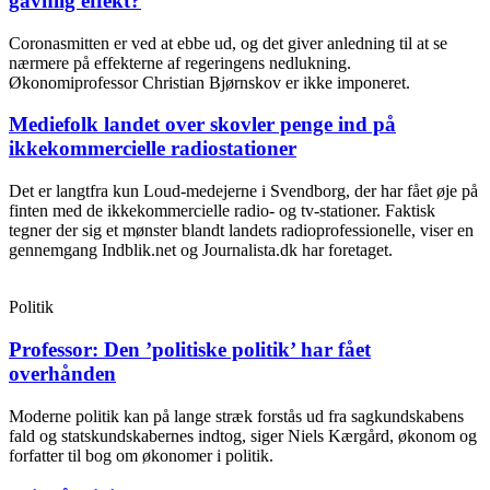
gavnlig effekt?
Coronasmitten er ved at ebbe ud, og det giver anledning til at se
nærmere på effekterne af regeringens nedlukning.
Økonomiprofessor Christian Bjørnskov er ikke imponeret.
Mediefolk landet over skovler penge ind på
ikkekommercielle radiostationer
Det er langtfra kun Loud-medejerne i Svendborg, der har fået øje på
finten med de ikkekommercielle radio- og tv-stationer. Faktisk
tegner der sig et mønster blandt landets radioprofessionelle, viser en
gennemgang Indblik.net og Journalista.dk har foretaget.
Politik
Professor: Den ’politiske politik’ har fået
overhånden
Moderne politik kan på lange stræk forstås ud fra sagkundskabens
fald og statskundskabernes indtog, siger Niels Kærgård, økonom og
forfatter til bog om økonomer i politik.