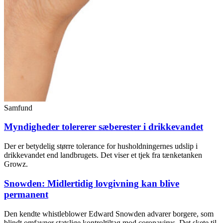
Samfund
Myndigheder tolererer sæberester i drikkevandet
Der er betydelig større tolerance for husholdningernes udslip i
drikkevandet end landbrugets. Det viser et tjek fra tænketanken
Growz.
Snowden: Midlertidig lovgivning kan blive
permanent
Den kendte whistleblower Edward Snowden advarer borgere, som
blindt omfavner statslige kontroltiltag mod coronavirus. Det skete til