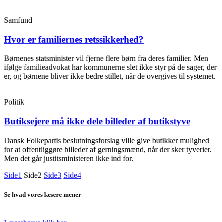
Samfund
Hvor er familiernes retssikkerhed?
Børnenes statsminister vil fjerne flere børn fra deres familier. Men
ifølge familieadvokat har kommunerne slet ikke styr på de sager, der
er, og børnene bliver ikke bedre stillet, når de overgives til systemet.
Politik
Butiksejere må ikke dele billeder af butikstyve
Dansk Folkepartis beslutningsforslag ville give butikker mulighed
for at offentliggøre billeder af gerningsmænd, når der sker tyverier.
Men det går justitsministeren ikke ind for.
Side
1
Side
2
Side
3
Side
4
Se hvad vores læsere mener