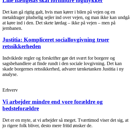
Lille hængelås skal forhindre togulykker
Det kan gå rigtig galt, hvis man kører i bilen på vejen og en
metaldrager pludselig sejler ind over vejen, og man ikke kan undgå
at køre ind i den. Det skete lørdag – ikke på vejen – men på
jernbanen.
Justitia: Kompliceret sociallovgivning truer
retssikkerheden
Indviklede regler og forskrifter gør det svært for borgere og
sagsbehandlere at finde rundt i den sociale lovgivning. Det kan
skade borgernes retssikkerhed, advarer tænketanken Justitia i ny
analyse.
Erhverv
Vi arbejder mindre end vore forældre og
bedsteforældre
Det er en myte, at vi arbejder så meget. Tværtimod viser det sig, at
jo rigere folk bliver, desto mere fritid ønsker de.