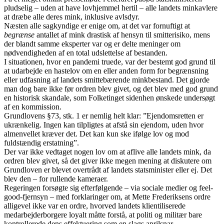
pludselig – uden at have lovhjemmel hertil – alle landets minkavlere
at dræbe alle deres mink, inklusive avlsdyr.
Næsten alle sagkyndige er enige om, at det var fornuftigt at
begrænse
antallet af mink drastisk af hensyn til smitterisiko, mens
der blandt samme eksperter var og er delte meninger om
nødvendigheden af en total udslettelse af bestanden.
I situationen, hvor en pandemi truede, var der bestemt god grund til
at udarbejde en hastelov om en eller anden form for begrænsning
eller udfasning af landets smittebærende minkbestand. Det gjorde
man dog bare ikke før ordren blev givet, og det blev med god grund
en historisk skandale, som Folketinget sidenhen ønskede undersøgt
af en kommission.
Grundlovens §73, stk. 1 er nemlig helt klar: ”Ejendomsretten er
ukrænkelig. Ingen kan tilpligtes at afstå sin ejendom, uden hvor
almenvellet kræver det. Det kan kun ske ifølge lov og mod
fuldstændig erstatning”.
Der var ikke vedtaget nogen lov om at aflive alle landets mink, da
ordren blev givet, så det giver ikke megen mening at diskutere om
Grundloven er blevet overtrådt af landets statsminister eller ej. Det
blev den – for rullende kameraer.
Regeringen forsøgte sig efterfølgende – via sociale medier og feel-
good-fjernsyn – med forklaringer om, at Mette Frederiksens ordre
alligevel ikke var en ordre, hvorved landets klientiliserede
medarbejderborgere loyalt måtte forstå, at politi og militær bare
kontrollerede dens effektuering som en slags aprilsnar.