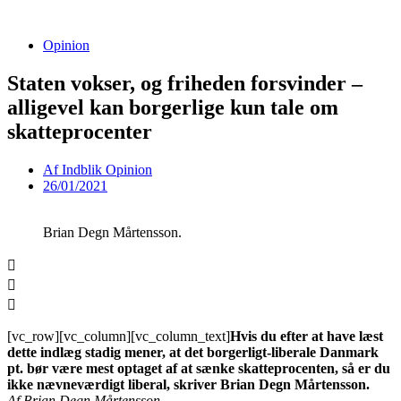
Videre
til
Opinion
indhold
Staten vokser, og friheden forsvinder –
alligevel kan borgerlige kun tale om
skatteprocenter
Af
Indblik Opinion
26/01/2021
Brian Degn Mårtensson.
[vc_row][vc_column][vc_column_text]
Hvis du efter at have læst
dette indlæg stadig mener, at det borgerligt-liberale Danmark
pt. bør være mest optaget af at sænke skatteprocenten, så er du
ikke nævneværdigt liberal, skriver Brian Degn Mårtensson.
Af Brian Degn Mårtensson