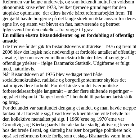
Reformen var længe undervejs, og som bekendt indtraf en voldsom
økonomisk krise efter 1973, hvilket fjernede grundlaget for den
utopiske optimisme, der ellers havde båret reformarbejdet frem. Til
gengæld havde borgerne på det lange stræk nu ikke ansvar for deres
egne liv, og staten var blevet en fast, nærværende og betroet
følgesvend for den enkelte – fra vugge til grav.
En million ekstra bistandsklienter og en fordobling af offentligt
ansatte
I de tredive år der gik fra bistandslovens indførelse i 1976 og frem til
2006 blev det logisk nok nødvendigt at fordoble antallet af offentligt
ansatte, ligesom over en million ekstra klienter blev afhængige af
offentlige ydelser – ifølge Danmarks Statistik. Udgifterne er fulgt
med, naturligvis.
Når Bistandsloven af 1976 blev vedtaget med både
socialdemokratiske, radikale og borgerlige stemmer skyldes det
naturligvis flere forhold. For det første var det tværpolitiske
forberedelsesarbejde langstrakt – under flere skiftende regeringer –
og på et tidspunkt ”fanger bordet” i henhold til parlamentarisk skik
og brug.
For det andet var samfundet dengang et andet, og man havde næppe
fantasi til at forestille sig, hvad lovens klientilisme ville betyde for
den kollektive mentalitet på sigt. I 1960´erne og 1970`erne var
Grundtvigs og Kierkegaards liberale tanker stadig aktive og levende
hos det brede flertal, og sluttelig har især borgerlige politikere nok
også set reformens brede forlig som et slags Bismarcks værn imod