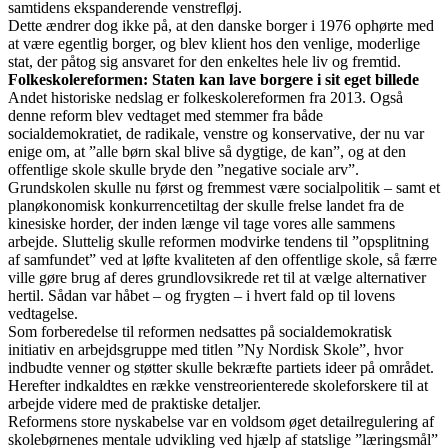
samtidens ekspanderende venstrefløj.
Dette ændrer dog ikke på, at den danske borger i 1976 ophørte med
at være egentlig borger, og blev klient hos den venlige, moderlige
stat, der påtog sig ansvaret for den enkeltes hele liv og fremtid.
Folkeskolereformen: Staten kan lave borgere i sit eget billede
Andet historiske nedslag er folkeskolereformen fra 2013. Også
denne reform blev vedtaget med stemmer fra både
socialdemokratiet, de radikale, venstre og konservative, der nu var
enige om, at ”alle børn skal blive så dygtige, de kan”, og at den
offentlige skole skulle bryde den ”negative sociale arv”.
Grundskolen skulle nu først og fremmest være socialpolitik – samt et
planøkonomisk konkurrencetiltag der skulle frelse landet fra de
kinesiske horder, der inden længe vil tage vores alle sammens
arbejde. Sluttelig skulle reformen modvirke tendens til ”opsplitning
af samfundet” ved at løfte kvaliteten af den offentlige skole, så færre
ville gøre brug af deres grundlovsikrede ret til at vælge alternativer
hertil. Sådan var håbet – og frygten – i hvert fald op til lovens
vedtagelse.
Som forberedelse til reformen nedsattes på socialdemokratisk
initiativ en arbejdsgruppe med titlen ”Ny Nordisk Skole”, hvor
indbudte venner og støtter skulle bekræfte partiets ideer på området.
Herefter indkaldtes en række venstreorienterede skoleforskere til at
arbejde videre med de praktiske detaljer.
Reformens store nyskabelse var en voldsom øget detailregulering af
skolebørnenes mentale udvikling ved hjælp af statslige ”læringsmål”