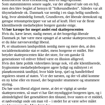
Som statsministeren senere sagde, var der alligevel tale om en fejl,
men den blev begået af hensyn til ”folkesundheden”. Således var alt
tilsyneladende ok. Danmark var nemlig i en slags hellig sundheds-
krig, hvor almindelig fornuft, Grundloven, det liberale demokrati og
gængse retsstatsprincipper var sat ud af kraft. Heri var de fleste
klientiliserede medarbejdere borgere ganske enige.
Vi bør kæmpe for meget andet end skatteprocenten
Hvis du, kære læser, stadig mener, at det borgerligt-liberale
Danmark pt. bør være mest optaget af at sænke skatteprocenten, så
er du ikke nævneværdigt liberal.
Pt. er situationen landspolitisk nemlig mere og mere den, at den
socialdemokratiske stat er målet, mens borgerne er midlet. Her
betyder skatteprocenten ikke det store, for om ganske få
generationer vil enhver frihed være en illusion alligevel.
Hvis den førte politik videreføres længe nok, vil alle klientiliserede,
frygtsomme medarbejderborgere agere lydigt og målstyret i et
planøkonomisk tandhjul, hvor både krop, sjæl og handlefrihed
reguleres stramt af staten. Vi er der næsten, og der vil altid komme
en ny krise eller en trussel, der begrunder strammere og strammere
styring.
Du bør som liberal afgjort mene, at det er vigtigt at sænke
skatteprocenten, så snart vi har fået myndiggjort borgeren igen, og i
almindelighed fået genetableret den tilstand, hvor staten er et middel,
et nødvendigt onde om man vil – i stedet for at være selve målet