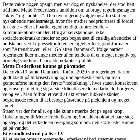
Dette vakte nogen opsigt, men var dog en nyskabelse, der stod helt i
tråd med Mette Frederiksens ambition om at bruge regeringsmagten
”aktivt” og ”politisk”. Den nye regering valgte også fra start en
nyskabende mediestrategi, hvor frie medier nedprioriteres til fordel
for egne – eller af partiet egenhændigt kontrollerede –
kommunikationskanaler. Brug af selvstændige, ikke-
socialdemokratiske medier søgtes begrænset til ensidig afsendelse af
budskaber ved fx pressekonferencer, og/eller feel-good-formater
som ”Aftenshowet” eller ”Go´aften Danmark”. Ifølge partiet/
regeringen lider mange medier af en tendens til en meget negativ og
urimelig vinkling af socialdemokratisk politik.
Mette Frederiksen kunne gå på vandet
Da covid-19 ramte Danmark i foråret 2020 var regeringen derfor
godt klædt på til krisestyring og undtagelsestilstand, og man
gennemførte hurtigt den første ”nedlukning”, hvor staten konsekvent
og omsorgsfulgt tog sig af sine klientiliserede medarbejderborgeres
ve og vel. Man forbød et væld af aktiviteter, lukkede skoler,
begrænsede retten til at besøge pårørende på plejehjem og meget
andet.
Staten var der for alle, og alle kunne mærke det på egen krop.
Opbakningen til Mette Frederiksen og Socialdemokratiet bare steg
og steg, og det virkede en overgang som om, den store leder kunne
gå på vandet.
Et grundlovsbrud på live TV
På et meget omtalt pressemøde i efteråret påbød statsministeren