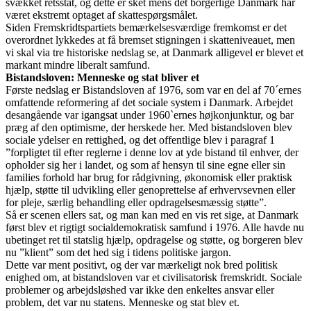
svækket retsstat, og dette er sket mens det borgerlige Danmark har
været ekstremt optaget af skattespørgsmålet.
Siden Fremskridtspartiets bemærkelsesværdige fremkomst er det
overordnet lykkedes at få bremset stigningen i skatteniveauet, men
vi skal via tre historiske nedslag se, at Danmark alligevel er blevet et
markant mindre liberalt samfund.
Bistandsloven: Menneske og stat bliver et
Første nedslag er Bistandsloven af 1976, som var en del af 70´ernes
omfattende reformering af det sociale system i Danmark. Arbejdet
desangående var igangsat under 1960`ernes højkonjunktur, og bar
præg af den optimisme, der herskede her. Med bistandsloven blev
sociale ydelser en rettighed, og det offentlige blev i paragraf 1
”forpligtet til efter reglerne i denne lov at yde bistand til enhver, der
opholder sig her i landet, og som af hensyn til sine egne eller sin
families forhold har brug for rådgivning, økonomisk eller praktisk
hjælp, støtte til udvikling eller genoprettelse af erhvervsevnen eller
for pleje, særlig behandling eller opdragelsesmæssig støtte”.
Så er scenen ellers sat, og man kan med en vis ret sige, at Danmark
først blev et rigtigt socialdemokratisk samfund i 1976. Alle havde nu
ubetinget ret til statslig hjælp, opdragelse og støtte, og borgeren blev
nu ”klient” som det hed sig i tidens politiske jargon.
Dette var ment positivt, og der var mærkeligt nok bred politisk
enighed om, at bistandsloven var et civilisatorisk fremskridt. Sociale
problemer og arbejdsløshed var ikke den enkeltes ansvar eller
problem, det var nu statens. Menneske og stat blev et.