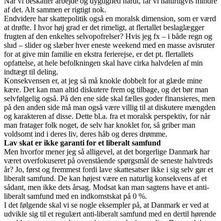
Når vi beskatter arbejde og dygtighed hårdt, får vi naturligvis mindre
af det. Alt sammen er rigtigt nok.
Endvidere har skattepolitik også en moralsk dimension, som er værd
at drøfte. I hvor høj grad er det rimeligt, at flertallet beslaglægger
frugten af den enkeltes selvopofrelser? Hvis jeg fx – i både regn og
slud – slider og slæber hver eneste weekend med en masse avisruter
for at give min familie en ekstra ferierejse, er det pt. flertallets
opfattelse, at hele befolkningen skal have cirka halvdelen af min
indtægt til deling.
Konsekvensen er, at jeg så må knokle dobbelt for at glæde mine
kære. Det kan man altid diskutere frem og tilbage, og det bør man
selvfølgelig også. På den ene side skal fælles goder finansieres, men
på den anden side må man også være villig til at diskutere mængden
og karakteren af disse. Dette bl.a. fra et moralsk perspektiv, for når
man fratager folk noget, de selv har knoklet for, så griber man
voldsomt ind i deres liv, deres håb og deres drømme.
Lav skat er ikke garanti for et liberalt samfund
Men hvorfor mener jeg så alligevel, at det borgerlige Danmark har
været overfokuseret på ovenstående spørgsmål de seneste halvtreds
år? Jo, først og fremmest fordi lave skattesatser ikke i sig selv gør et
liberalt samfund. De kan højest være en naturlig konsekvens af et
sådant, men ikke dets årsag. Modsat kan man sagtens have et anti-
liberalt samfund med en indkomstskat på 0 %.
I det følgende skal vi se nogle eksempler på, at Danmark er ved at
udvikle sig til et regulært anti-liberalt samfund med en dertil hørende