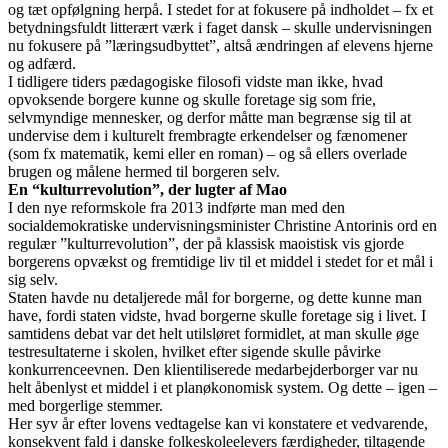
og tæt opfølgning herpå. I stedet for at fokusere på indholdet – fx et
betydningsfuldt litterært værk i faget dansk – skulle undervisningen
nu fokusere på ”læringsudbyttet”, altså ændringen af elevens hjerne
og adfærd.
I tidligere tiders pædagogiske filosofi vidste man ikke, hvad
opvoksende borgere kunne og skulle foretage sig som frie,
selvmyndige mennesker, og derfor måtte man begrænse sig til at
undervise dem i kulturelt frembragte erkendelser og fænomener
(som fx matematik, kemi eller en roman) – og så ellers overlade
brugen og målene hermed til borgeren selv.
En “kulturrevolution”, der lugter af Mao
I den nye reformskole fra 2013 indførte man med den
socialdemokratiske undervisningsminister Christine Antorinis ord en
regulær ”kulturrevolution”, der på klassisk maoistisk vis gjorde
borgerens opvækst og fremtidige liv til et middel i stedet for et mål i
sig selv.
Staten havde nu detaljerede mål for borgerne, og dette kunne man
have, fordi staten vidste, hvad borgerne skulle foretage sig i livet. I
samtidens debat var det helt utilsløret formidlet, at man skulle øge
testresultaterne i skolen, hvilket efter sigende skulle påvirke
konkurrenceevnen. Den klientiliserede medarbejderborger var nu
helt åbenlyst et middel i et planøkonomisk system. Og dette – igen –
med borgerlige stemmer.
Her syv år efter lovens vedtagelse kan vi konstatere et vedvarende,
konsekvent fald i danske folkeskoleelevers færdigheder, tiltagende