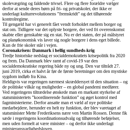
skolevægring og faldende trivsel. Flere og flere forældre vælger
derfor at sende deres børn på fri- og privatskoler, der ikke er
underlagt kulturrevolutionens ”fremskridt” og det tilhørende
kontrolregime.
Til gengæld har vi generelt fået vendt forholdet mellem borger og
stat om. Tidligere var det oplyste borgere, der ved fri overenskomst
skabte eller genskabte sig en stat. Nu er det staten, der på målstyret
og planøkonomisk vis laver sig nogle borgere i dens eget billede.
Kun de frie skoler står i vejen.
Coronakrisen: Danmark i hellig sundheds-krig
Tredje historiske nedslag er socialdemokratiets krisepolitik fra 2020
og frem. Da Danmark blev ramt af covid-19 var den
socialdemokratiske regering både ny og ung. Den var tiltrådt 27.
juni 2019, cirka et halvt år før de første beretninger om den mystiske
sygdom indløb fra Kina.
Heldigvis var regeringen nærmest skræddersyet til den situation – og
de politiske vilkår og muligheder – en global pandemi medfører.
Ved regeringens tiltrædelse ønskede man en markant styrkelse af
statsministeriets ”koordinerende funktion” og øget kontrol med
fagministerierne. Derfor ansatte man et væld af nye politiske
medarbejdere, herunder en helt ny funktion, der blev varetaget af
statsminister Mette Frederiksens nære ven Martin Rossen. Denne fik
sæde i regeringens koordinationsudvalg og tilhørende beføjelser,
men uden formelt at være minister – og derfor ikke underlagt
ministeransvarlighedsloven.