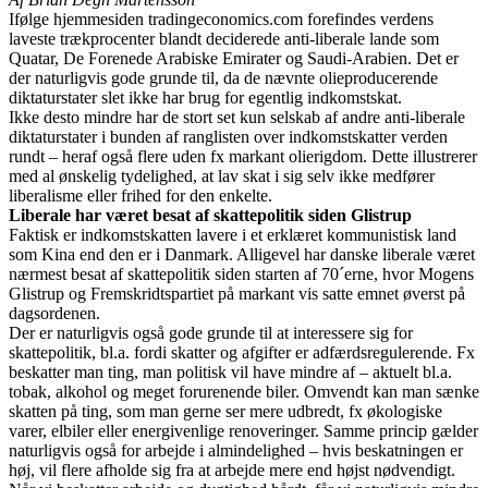
Ifølge hjemmesiden tradingeconomics.com forefindes verdens
laveste trækprocenter blandt deciderede anti-liberale lande som
Quatar, De Forenede Arabiske Emirater og Saudi-Arabien. Det er
der naturligvis gode grunde til, da de nævnte olieproducerende
diktaturstater slet ikke har brug for egentlig indkomstskat.
Ikke desto mindre har de stort set kun selskab af andre anti-liberale
diktaturstater i bunden af ranglisten over indkomstskatter verden
rundt – heraf også flere uden fx markant olierigdom. Dette illustrerer
med al ønskelig tydelighed, at lav skat i sig selv ikke medfører
liberalisme eller frihed for den enkelte.
Liberale har været besat af skattepolitik siden Glistrup
Faktisk er indkomstskatten lavere i et erklæret kommunistisk land
som Kina end den er i Danmark. Alligevel har danske liberale været
nærmest besat af skattepolitik siden starten af 70´erne, hvor Mogens
Glistrup og Fremskridtspartiet på markant vis satte emnet øverst på
dagsordenen.
Der er naturligvis også gode grunde til at interessere sig for
skattepolitik, bl.a. fordi skatter og afgifter er adfærdsregulerende. Fx
beskatter man ting, man politisk vil have mindre af – aktuelt bl.a.
tobak, alkohol og meget forurenende biler. Omvendt kan man sænke
skatten på ting, som man gerne ser mere udbredt, fx økologiske
varer, elbiler eller energivenlige renoveringer. Samme princip gælder
naturligvis også for arbejde i almindelighed – hvis beskatningen er
høj, vil flere afholde sig fra at arbejde mere end højst nødvendigt.