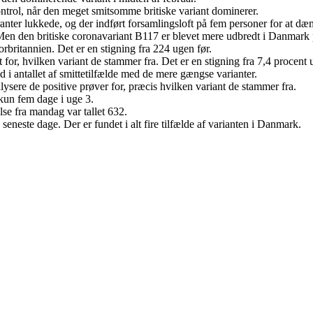
ontrol, når den meget smitsomme britiske variant dominerer.
nter lukkede, og der indført forsamlingsloft på fem personer for at dæmp
. Men den britiske coronavariant B117 er blevet mere udbredt i Danmark på 
torbritannien. Det er en stigning fra 224 ugen før.
 for, hvilken variant de stammer fra. Det er en stigning fra 7,4 procent 
d i antallet af smittetilfælde med de mere gængse varianter.
alysere de positive prøver for, præcis hvilken variant de stammer fra.
 kun fem dage i uge 3.
se fra mandag var tallet 632.
eneste dage. Der er fundet i alt fire tilfælde af varianten i Danmark.