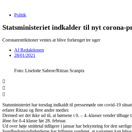
Videre
til
Politik
indhold
Statsministeriet indkalder til nyt corona-
Coronarestriktioner ventes at blive forlænget tre uger
Af
Redaktionen
28/01/2021
Foto: Liselotte Sabroe/Ritzau Scanpix
Statsministeriet har torsdag indkaldt til pressemøde om covid-19 situat
erfarer Ritzau og flere andre medier.
Dermed ser det ikke ud til, at børnene i 0. – 4.-klasser vender tilbag
åbne for 0-4 klasse før 28. februar.
Ud over høje smittetal tidligere i januar har bekymring for den særlig
Sundhedsmyndighederne har tidligere vurderet, at varianten kan blive