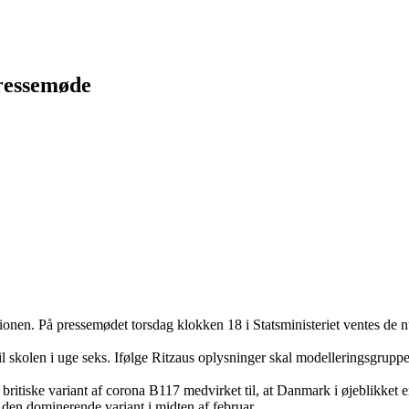
pressemøde
ionen. På pressemødet torsdag klokken 18 i Statsministeriet ventes de nu
e til skolen i uge seks. Ifølge Ritzaus oplysninger skal modelleringsgrup
e britiske variant af corona B117 medvirket til, at Danmark i øjeblikket 
 den dominerende variant i midten af februar.