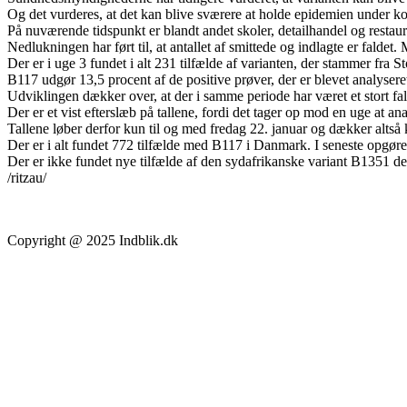
Og det vurderes, at det kan blive sværere at holde epidemien under k
På nuværende tidspunkt er blandt andet skoler, detailhandel og restaura
Nedlukningen har ført til, at antallet af smittede og indlagte er faldet
Der er i uge 3 fundet i alt 231 tilfælde af varianten, der stammer fra S
B117 udgør 13,5 procent af de positive prøver, der er blevet analyseret
Udviklingen dækker over, at der i samme periode har været et stort fal
Der er et vist efterslæb på tallene, fordi det tager op mod en uge at an
Tallene løber derfor kun til og med fredag 22. januar og dækker altså
Der er i alt fundet 772 tilfælde med B117 i Danmark. I seneste opgørel
Der er ikke fundet nye tilfælde af den sydafrikanske variant B1351 de s
/ritzau/
Copyright @ 2025 Indblik.dk