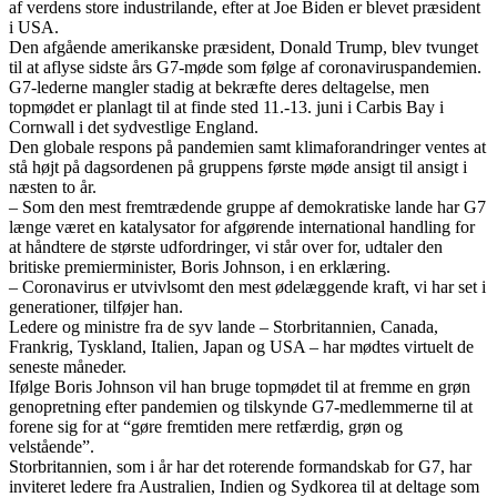
af verdens store industrilande, efter at Joe Biden er blevet præsident
i USA.
Den afgående amerikanske præsident, Donald Trump, blev tvunget
til at aflyse sidste års G7-møde som følge af coronaviruspandemien.
G7-lederne mangler stadig at bekræfte deres deltagelse, men
topmødet er planlagt til at finde sted 11.-13. juni i Carbis Bay i
Cornwall i det sydvestlige England.
Den globale respons på pandemien samt klimaforandringer ventes at
stå højt på dagsordenen på gruppens første møde ansigt til ansigt i
næsten to år.
– Som den mest fremtrædende gruppe af demokratiske lande har G7
længe været en katalysator for afgørende international handling for
at håndtere de største udfordringer, vi står over for, udtaler den
britiske premierminister, Boris Johnson, i en erklæring.
– Coronavirus er utvivlsomt den mest ødelæggende kraft, vi har set i
generationer, tilføjer han.
Ledere og ministre fra de syv lande – Storbritannien, Canada,
Frankrig, Tyskland, Italien, Japan og USA – har mødtes virtuelt de
seneste måneder.
Ifølge Boris Johnson vil han bruge topmødet til at fremme en grøn
genopretning efter pandemien og tilskynde G7-medlemmerne til at
forene sig for at “gøre fremtiden mere retfærdig, grøn og
velstående”.
Storbritannien, som i år har det roterende formandskab for G7, har
inviteret ledere fra Australien, Indien og Sydkorea til at deltage som