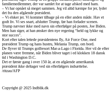
familiemedlemmer, der var samlet for at tage afsked med ham.
– Vi har opnået så meget sammen. Jeg vil altid kæmpe for jer, lyder
det fra den afgående præsident.
– Vi elsker jer. Vi kommer tilbage på en eller anden måde. Hav et
godt liv. Vi ses snart, afslutter Trump, før han forlader scenen.
Trump nævner ikke med navn sin efterfølger på posten, Joe Biden.
Men han siger, at han ønsker den nye regering “held og lykke og
stor succes”.
Kort efter talen lettede præsidentens fly, Air Force One, med
præsident Trump og hans hustru, Melania Trump, om bord.
De flyver til Trumps golfresort Mar-a-Lago i Florida. Her vil de efter
planen være fremme, når Biden bliver taget i ed klokken 18 dansk
tid i Washington D.C.
Det er første gang i over 150 år, at en afgående amerikansk
præsident ikke deltager ved sin efterfølgers indsættelse.
/ritzau/AFP
Copyright @ 2025 Indblik.dk