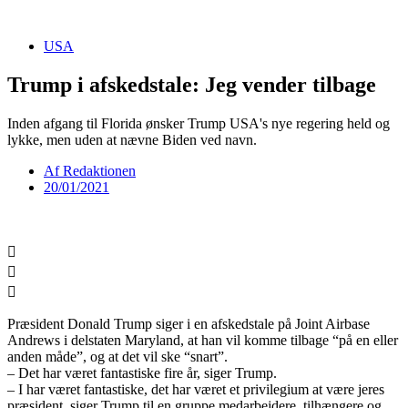
Videre
til
USA
indhold
Trump i afskedstale: Jeg vender tilbage
Inden afgang til Florida ønsker Trump USA's nye regering held og
lykke, men uden at nævne Biden ved navn.
Af
Redaktionen
20/01/2021
Præsident Donald Trump siger i en afskedstale på Joint Airbase
Andrews i delstaten Maryland, at han vil komme tilbage “på en eller
anden måde”, og at det vil ske “snart”.
– Det har været fantastiske fire år, siger Trump.
– I har været fantastiske, det har været et privilegium at være jeres
præsident, siger Trump til en gruppe medarbejdere, tilhængere og