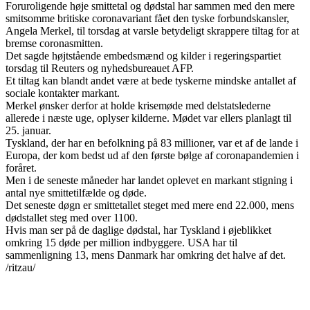
Foruroligende høje smittetal og dødstal har sammen med den mere
smitsomme britiske coronavariant fået den tyske forbundskansler,
Angela Merkel, til torsdag at varsle betydeligt skrappere tiltag for at
bremse coronasmitten.
Det sagde højtstående embedsmænd og kilder i regeringspartiet
torsdag til Reuters og nyhedsbureauet AFP.
Et tiltag kan blandt andet være at bede tyskerne mindske antallet af
sociale kontakter markant.
Merkel ønsker derfor at holde krisemøde med delstatslederne
allerede i næste uge, oplyser kilderne. Mødet var ellers planlagt til
25. januar.
Tyskland, der har en befolkning på 83 millioner, var et af de lande i
Europa, der kom bedst ud af den første bølge af coronapandemien i
foråret.
Men i de seneste måneder har landet oplevet en markant stigning i
antal nye smittetilfælde og døde.
Det seneste døgn er smittetallet steget med mere end 22.000, mens
dødstallet steg med over 1100.
Hvis man ser på de daglige dødstal, har Tyskland i øjeblikket
omkring 15 døde per million indbyggere. USA har til
sammenligning 13, mens Danmark har omkring det halve af det.
/ritzau/