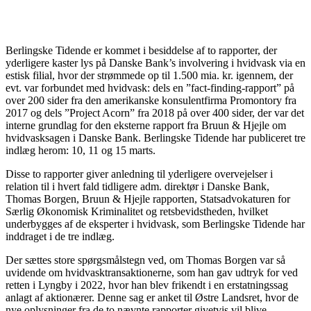
Berlingske Tidende er kommet i besiddelse af to rapporter, der
yderligere kaster lys på Danske Bank’s involvering i hvidvask via en
estisk filial, hvor der strømmede op til 1.500 mia. kr. igennem, der
evt. var forbundet med hvidvask: dels en ”fact-finding-rapport” på
over 200 sider fra den amerikanske konsulentfirma Promontory fra
2017 og dels ”Project Acorn” fra 2018 på over 400 sider, der var det
interne grundlag for den eksterne rapport fra Bruun & Hjejle om
hvidvasksagen i Danske Bank. Berlingske Tidende har publiceret tre
indlæg herom: 10, 11 og 15 marts.
Disse to rapporter giver anledning til yderligere overvejelser i
relation til i hvert fald tidligere adm. direktør i Danske Bank,
Thomas Borgen, Bruun & Hjejle rapporten, Statsadvokaturen for
Særlig Økonomisk Kriminalitet og retsbevidstheden, hvilket
underbygges af de eksperter i hvidvask, som Berlingske Tidende har
inddraget i de tre indlæg.
Der sættes store spørgsmålstegn ved, om Thomas Borgen var så
uvidende om hvidvasktransaktionerne, som han gav udtryk for ved
retten i Lyngby i 2022, hvor han blev frikendt i en erstatningssag
anlagt af aktionærer. Denne sag er anket til Østre Landsret, hvor de
nye oplysninger fra de to nævnte rapporter givetvis vil blive