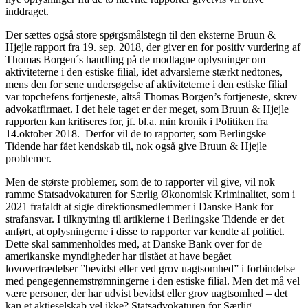
inddraget.
Der sættes også store spørgsmålstegn til den eksterne Bruun &
Hjejle rapport fra 19. sep. 2018, der giver en for positiv vurdering af
Thomas Borgen´s handling på de modtagne oplysninger om
aktiviteterne i den estiske filial, idet advarslerne stærkt nedtones,
mens den for sene undersøgelse af aktiviteterne i den estiske filial
var topchefens fortjeneste, altså Thomas Borgen’s fortjeneste, skrev
advokatfirmaet. I det hele taget er der meget, som Bruun & Hjejle
rapporten kan kritiseres for, jf. bl.a. min kronik i Politiken fra
14.oktober 2018. Derfor vil de to rapporter, som Berlingske
Tidende har fået kendskab til, nok også give Bruun & Hjejle
problemer.
Men de største problemer, som de to rapporter vil give, vil nok
ramme Statsadvokaturen for Særlig Økonomisk Kriminalitet, som i
2021 frafaldt at sigte direktionsmedlemmer i Danske Bank for
strafansvar. I tilknytning til artiklerne i Berlingske Tidende er det
anført, at oplysningerne i disse to rapporter var kendte af politiet.
Dette skal sammenholdes med, at Danske Bank over for de
amerikanske myndigheder har tilstået at have begået
lovovertrædelser ”bevidst eller ved grov uagtsomhed” i forbindelse
med pengegennemstrømningerne i den estiske filial. Men det må vel
være personer, der har udvist bevidst eller grov uagtsomhed – det
kan et aktieselskab vel ikke? Statsadvokaturen for Særlig