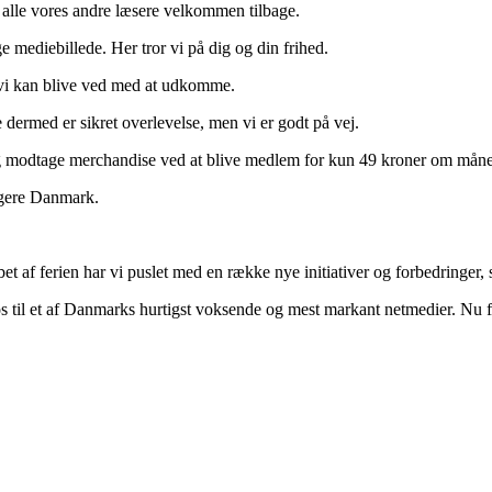
 alle vores andre læsere velkommen tilbage.
 mediebillede. Her tror vi på dig og din frihed.
t vi kan blive ved med at udkomme.
 dermed er sikret overlevelse, men vi er godt på vej.
d og modtage merchandise ved at blive medlem for kun 49 kroner om mån
rigere Danmark.
t af ferien har vi puslet med en række nye initiativer og forbedringer, so
t os til et af Danmarks hurtigst voksende og mest markant netmedier. Nu 