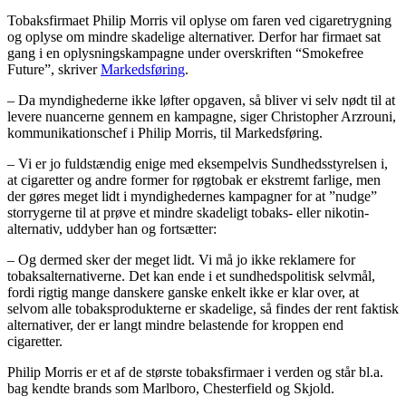
Tobaksfirmaet Philip Morris vil oplyse om faren ved cigaretrygning
og oplyse om mindre skadelige alternativer. Derfor har firmaet sat
gang i en oplysningskampagne under overskriften “Smokefree
Future”, skriver
Markedsføring
.
– Da myndighederne ikke løfter opgaven, så bliver vi selv nødt til at
levere nuancerne gennem en kampagne, siger Christopher Arzrouni,
kommunikationschef i Philip Morris, til Markedsføring.
– Vi er jo fuldstændig enige med eksempelvis Sundhedsstyrelsen i,
at cigaretter og andre former for røgtobak er ekstremt farlige, men
der gøres meget lidt i myndighedernes kampagner for at ”nudge”
storrygerne til at prøve et mindre skadeligt tobaks- eller nikotin-
alternativ, uddyber han og fortsætter:
– Og dermed sker der meget lidt. Vi må jo ikke reklamere for
tobaksalternativerne. Det kan ende i et sundhedspolitisk selvmål,
fordi rigtig mange danskere ganske enkelt ikke er klar over, at
selvom alle tobaksprodukterne er skadelige, så findes der rent faktisk
alternativer, der er langt mindre belastende for kroppen end
cigaretter.
Philip Morris er et af de største tobaksfirmaer i verden og står bl.a.
bag kendte brands som Marlboro, Chesterfield og Skjold.