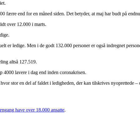
et.
0 færre end for en måned siden. Det betyder, at maj har budt på endnu 
lidt over 12.000 i marts.
dige.
uelt er ledige. Men i de godt 132.000 personer er også indregnet person
eling altså 127.519.
p 4000 lavere i dag end inden coronakrisen.
 hvor stor en del af faldet i ledigheden, der kan tilskrives nyoprettede – o
dengang have over 18.000 ansatte
.