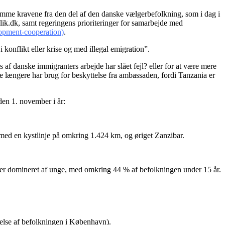
omme kravene fra den del af den danske vælgerbefolkning, som i dag i
blik.dk, samt regeringens prioriteringer for samarbejde med
lopment-cooperation
)
.
konflikt eller krise og med illegal emigration”.
f danske immigranters arbejde har slået fejl? eller for at være mere
e længere har brug for beskyttelse fra ambassaden, fordi Tanzania er
 den 1. november i år:
 med en kystlinje på omkring 1.424 km, og øriget Zanzibar.
n er domineret af unge, med omkring 44 % af befolkningen under 15 år.
gelse af befolkningen i København).