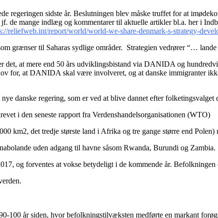
e regeringen sidste år. Beslutningen blev måske truffet for at imødek
f. de mange indlæg og kommentarer til aktuelle artikler bl.a. her i Ind
s://reliefweb.int/report/world/world-we-share-denmark-s-strategy-deve
om grænser til Saharas sydlige områder. Strategien vedrører “… lande i 
r det, at mere end 50 års udviklingsbistand via DANIDA og hundredvis a
behov for, at DANIDA skal være involveret, og at danske immigranter ikk
 den nye danske regering, som er ved at blive dannet efter folketingsvalget
revet i den seneste rapport fra Verdenshandelsorganisationen (WTO)
00 km2, det tredje største land i Afrika og tre gange større end Polen)
 til nabolande uden adgang til havne såsom Rwanda, Burundi og Zambia.
i 2017, og forventes at vokse betydeligt i de kommende år. Befolkninge
 verden.
ng 90-100 år siden, hvor befolkningstilvæksten medførte en markant forø