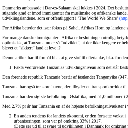
Danmarks ambassade i Dar-es-Salaam skal lukkes i 2024. Det beslutted
stigende grad er imod immigranter fra muslimske og afrikanske lande, j
udviklingslandene, som er offentliggjort i ‘The World We Share’
(
http
For Afrika betyder det især fokus på Sahel, Afrikas Horn og landene s
For mange danske immigranter i Afrika er beslutningen utrolig; betyde
optimistisk, at Tanzania nu er så “udviklet”, at der ikke længere er 
blevet et ”sikkert” land at leve i?
Denne artikel har til formål bl.a. at give stof til eftertanke, bl.a. for
Fakta vedrørende Tanzanias udviklingsniveau som det står besk
Den forenede republik Tanzania består af fastlandet Tanganyika (947.0
Tanzania har også tre store havne, der tilbyder en transportkorridor
Tanzania har den største befolkning i Østafrika, med 51,0 millioner 
Med 2,7% pr år har Tanzania en af ​​de højeste befolkningstilvækster i
En anden tendens for landets økonomi, er den fortsatte vækst i
urbaniseringen, som var på omkring 33% i 2017.
(Dette ser ud til at svare til udviklingen i Danmark for omkri