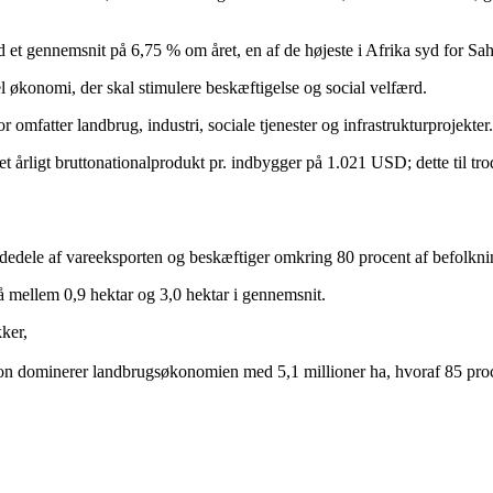
 gennemsnit på 6,75 % om året, en af ​​de højeste i Afrika syd for Sah
 økonomi, der skal stimulere beskæftigelse og social velfærd.
omfatter landbrug, industri, sociale tjenester og infrastrukturprojekter.
t årligt bruttonationalprodukt pr. indbygger på 1.021 USD; dette til tro
rdedele af vareeksporten og beskæftiger omkring 80 procent af befolkni
 mellem 0,9 hektar og 3,0 hektar i gennemsnit.
ker,
ion dominerer landbrugsøkonomien med 5,1 millioner ha, hvoraf 85 procen