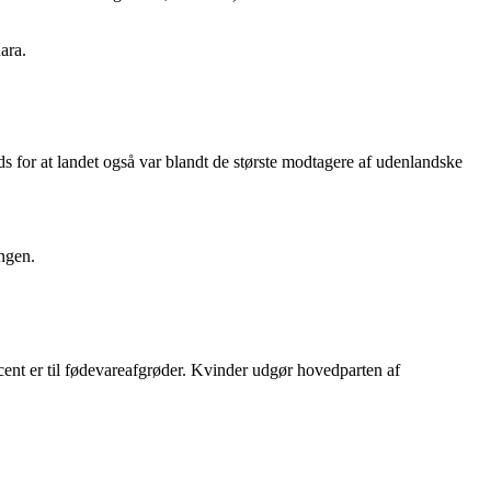
ara.
ds for at landet også var blandt de største modtagere af udenlandske
ngen.
t er til fødevareafgrøder. Kvinder udgør hovedparten af ​​