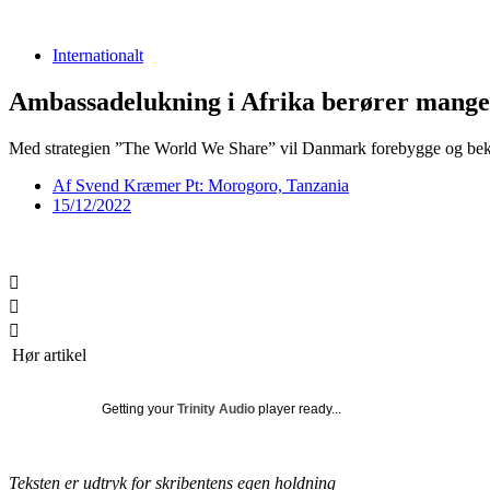
Videre
til
Internationalt
indhold
Ambassadelukning i Afrika berører mang
Med strategien ”The World We Share” vil Danmark forebygge og bekæm
Af
Svend Kræmer Pt: Morogoro, Tanzania
15/12/2022
Hør artikel
Getting your
Trinity Audio
player ready...
Teksten er udtryk for skribentens egen holdning