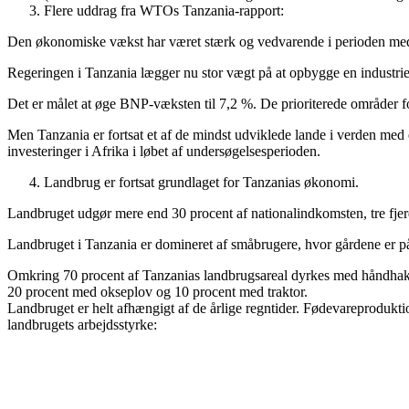
Flere uddrag fra WTOs Tanzania-rapport:
Den økonomiske vækst har været stærk og vedvarende i perioden med et
Regeringen i Tanzania lægger nu stor vægt på at opbygge en industriel
Det er målet at øge BNP-væksten til 7,2 %. De prioriterede områder for 
Men Tanzania er fortsat et af de mindst udviklede lande i verden med e
investeringer i Afrika i løbet af undersøgelsesperioden.
Landbrug er fortsat grundlaget for Tanzanias økonomi.
Landbruget udgør mere end 30 procent af nationalindkomsten, tre fje
Landbruget i Tanzania er domineret af småbrugere, hvor gårdene er på
Omkring 70 procent af Tanzanias landbrugsareal dyrkes med håndhak
20 procent med okseplov og 10 procent med traktor.
Landbruget er helt afhængigt af de årlige regntider. Fødevareprodukt
landbrugets arbejdsstyrke: