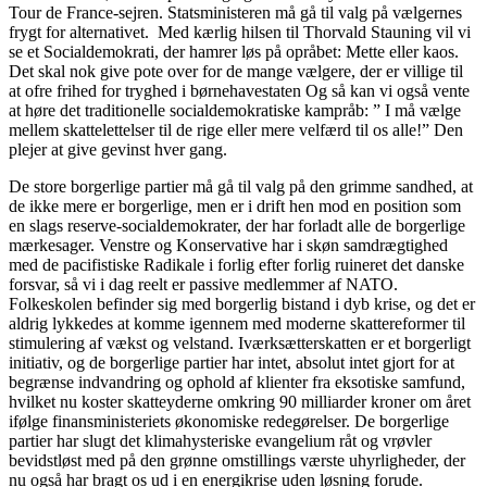
Tour de France-sejren. Statsministeren må gå til valg på vælgernes
frygt for alternativet. Med kærlig hilsen til Thorvald Stauning vil vi
se et Socialdemokrati, der hamrer løs på opråbet: Mette eller kaos.
Det skal nok give pote over for de mange vælgere, der er villige til
at ofre frihed for tryghed i børnehavestaten Og så kan vi også vente
at høre det traditionelle socialdemokratiske kampråb: ” I må vælge
mellem skattelettelser til de rige eller mere velfærd til os alle!” Den
plejer at give gevinst hver gang.
De store borgerlige partier må gå til valg på den grimme sandhed, at
de ikke mere er borgerlige, men er i drift hen mod en position som
en slags reserve-socialdemokrater, der har forladt alle de borgerlige
mærkesager. Venstre og Konservative har i skøn samdrægtighed
med de pacifistiske Radikale i forlig efter forlig ruineret det danske
forsvar, så vi i dag reelt er passive medlemmer af NATO.
Folkeskolen befinder sig med borgerlig bistand i dyb krise, og det er
aldrig lykkedes at komme igennem med moderne skattereformer til
stimulering af vækst og velstand. Iværksætterskatten er et borgerligt
initiativ, og de borgerlige partier har intet, absolut intet gjort for at
begrænse indvandring og ophold af klienter fra eksotiske samfund,
hvilket nu koster skatteyderne omkring 90 milliarder kroner om året
ifølge finansministeriets økonomiske redegørelser. De borgerlige
partier har slugt det klimahysteriske evangelium råt og vrøvler
bevidstløst med på den grønne omstillings værste uhyrligheder, der
nu også har bragt os ud i en energikrise uden løsning forude.