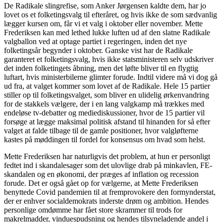
De Radikale slingrefise, som Anker Jørgensen kaldte dem, har jo
lovet os et folketingsvalg til efteråret, og hvis ikke de som sædvanlig
lægger kursen om, får vi et valg i oktober eller november. Mette
Frederiksen kan med lethed lukke luften ud af den slatne Radikale
valgballon ved at optage partiet i regeringen, inden det nye
folketingsår begynder i oktober. Ganske vist har de Radikale
garanteret et folketingsvalg, hvis ikke statsministeren selv udskriver
det inden folketingets åbning, men det løfte bliver til en flygtig
luftart, hvis ministerbilerne glimter forude. Indtil videre må vi dog gå
ud fra, at valget kommer som lovet af de Radikale. Hele 15 partier
stiller op til folketingsvalget, som bliver en ulidelig ørkenvandring
for de stakkels vælgere, der i en lang valgkamp må trækkes med
endeløse tv-debatter og mediediskussioner, hvor de 15 partier vil
forsøge at lægge maksimal politisk afstand til hinanden for så efter
valget at falde tilbage til de gamle positioner, hvor valgløfterne
kastes på møddingen til fordel for konsensus om hvad som helst.
Mette Frederiksen har naturligvis det problem, at hun er personligt
fedtet ind i skandalesager som det ulovlige drab på minkavlen, FE-
skandalen og en økonomi, der præges af inflation og recession
forude. Det er også gået op for vælgerne, at Mette Frederiksen
benyttede Covid pandemien til at fremprovokere den formynderstat,
der er enhver socialdemokrats inderste drøm og ambition. Hendes
personlige omdømme har fået store skrammer til trods for
makrelmadder, vinduespudsning og hendes tilsyneladende andel i