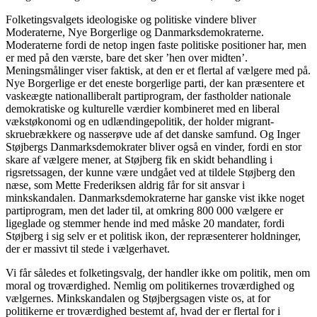
Folketingsvalgets ideologiske og politiske vindere bliver
Moderaterne, Nye Borgerlige og Danmarksdemokraterne.
Moderaterne fordi de netop ingen faste politiske positioner har, men
er med på den værste, bare det sker ’hen over midten’.
Meningsmålinger viser faktisk, at den er et flertal af vælgere med på.
Nye Borgerlige er det eneste borgerlige parti, der kan præsentere et
vaskeægte nationalliberalt partiprogram, der fastholder nationale
demokratiske og kulturelle værdier kombineret med en liberal
vækstøkonomi og en udlændingepolitik, der holder migrant-
skruebrækkere og nasserøve ude af det danske samfund. Og Inger
Støjbergs Danmarksdemokrater bliver også en vinder, fordi en stor
skare af vælgere mener, at Støjberg fik en skidt behandling i
rigsretssagen, der kunne være undgået ved at tildele Støjberg den
næse, som Mette Frederiksen aldrig får for sit ansvar i
minkskandalen. Danmarksdemokraterne har ganske vist ikke noget
partiprogram, men det lader til, at omkring 800 000 vælgere er
ligeglade og stemmer hende ind med måske 20 mandater, fordi
Støjberg i sig selv er et politisk ikon, der repræsenterer holdninger,
der er massivt til stede i vælgerhavet.
Vi får således et folketingsvalg, der handler ikke om politik, men om
moral og troværdighed. Nemlig om politikernes troværdighed og
vælgernes. Minkskandalen og Støjbergsagen viste os, at for
politikerne er troværdighed bestemt af, hvad der er flertal for i