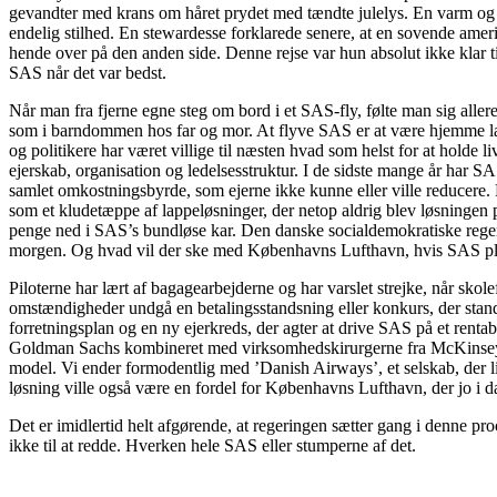
gevandter med krans om håret prydet med tændte julelys. En varm og h
endelig stilhed. En stewardesse forklarede senere, at en sovende ame
hende over på den anden side. Denne rejse var hun absolut ikke klar 
SAS når det var bedst.
Når man fra fjerne egne steg om bord i et SAS-fly, følte man sig al
som i barndommen hos far og mor. At flyve SAS er at være hjemme lang
og politikere har været villige til næsten hvad som helst for at holde
ejerskab, organisation og ledelsesstruktur. I de sidste mange år har S
samlet omkostningsbyrde, som ejerne ikke kunne eller ville reducere. De
som et kludetæppe af lappeløsninger, der netop aldrig blev løsningen 
penge ned i SAS’s bundløse kar. Den danske socialdemokratiske regeri
morgen. Og hvad vil der ske med Københavns Lufthavn, hvis SAS pluds
Piloterne har lært af bagagearbejderne og har varslet strejke, når skol
omstændigheder undgå en betalingsstandsning eller konkurs, der stands
forretningsplan og en ny ejerkreds, der agter at drive SAS på et rentab
Goldman Sachs kombineret med virksomhedskirurgerne fra McKinsey, 
model. Vi ender formodentlig med ’Danish Airways’, et selskab, der l
løsning ville også være en fordel for Københavns Lufthavn, der jo i dag 
Det er imidlertid helt afgørende, at regeringen sætter gang i denne 
ikke til at redde. Hverken hele SAS eller stumperne af det.