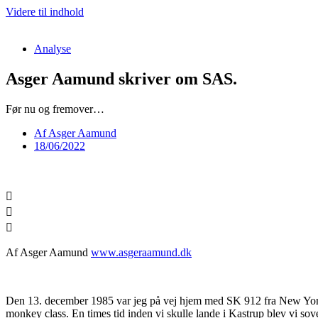
Videre til indhold
Analyse
Asger Aamund skriver om SAS.
Før nu og fremover…
Af
Asger Aamund
18/06/2022
Af Asger Aamund
www.asgeraamund.dk
Den 13. december 1985 var jeg på vej hjem med SK 912 fra New York ti
monkey class. En times tid inden vi skulle lande i Kastrup blev vi s