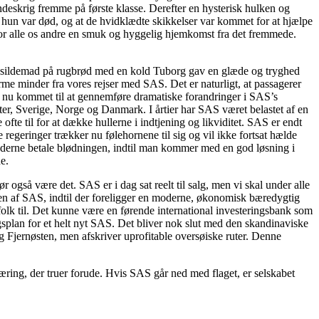
deskrig fremme på første klasse. Derefter en hysterisk hulken og
 hun var død, og at de hvidklædte skikkelser var kommet for at hjælpe
 for alle os andre en smuk og hyggelig hjemkomst fra det fremmede.
en sildemad på rugbrød med en kold Tuborg gav en glæde og tryghed
e minder fra vores rejser med SAS. Det er naturligt, at passagerer
den nu kommet til at gennemføre dramatiske forandringer i SAS’s
ater, Sverige, Norge og Danmark. I årtier har SAS været belastet af en
fte til for at dække hullerne i indtjening og likviditet. SAS er endt
egeringer trækker nu følehornene til sig og vil ikke fortsat hælde
eyderne betale blødningen, indtil man kommer med en god løsning i
e.
 også være det. SAS er i dag sat reelt til salg, men vi skal under alle
ften af SAS, indtil der foreligger en moderne, økonomisk bæredygtig
e folk til. Det kunne være en førende international investeringsbank som
an for et helt nyt SAS. Det bliver nok slut med den skandinaviske
 Fjernøsten, men afskriver uprofitable oversøiske ruter. Denne
ring, der truer forude. Hvis SAS går ned med flaget, er selskabet