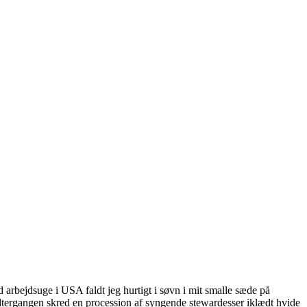
arbejdsuge i USA faldt jeg hurtigt i søvn i mit smalle sæde på
idtergangen skred en procession af syngende stewardesser iklædt hvide