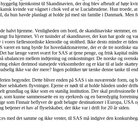
yggelig hjemkomst til Skandinavien, der dog blev afbrudt af høje kvin
rikansk kvinde var vågnet i chok ved at se Luciabrudene. Hun troede, at
til, da hun havde planlagt at holde jul med sin familie i Danmark. Men
lerede halvt hjemme. Venligheden om bord, de skandinaviske stemmer, 
t fra hjemmet. Vi er tusinder af skandinaver, der kun har gode og varm
 liv i vores fællesnordiske klenodie og stolthed. Ikke desto mindre er ti
AS været en tung byrde for hovedaktionærerne, der er de tre nordiske st
t har længe været svært for SAS at tjene penge, og frisk kapital måtte o
på ubalancen mellem indtjening og omkostninger. De norske og svenske r
ng elsker derimod statsejede virksomheder og er klar til at lade skatt
elig ikke var der mere? Ingen politiker tør tænke denne tanke til end
eferien begynder. Dette bliver enden på SAS i sin nuværende form, og bør
er selskabets flyvninger. Ejerne er nødt til at holde hånden under dri
elt grundlag og ikke som en statslig institution. Der skal professionell
som kunne sammensætte en ny ejerkreds og en bæredygtig forretningspl
ige som Finnair beflyver de godt belagte destinationer i Europa, USA og
betjener et hav af flyselskaber, der ikke var i drift for 20 år siden.
proces med det samme og ikke venter, til SAS må indgive den konkursbegæ