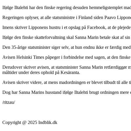
Ifølge Iltalehti har den finske regering desuden hemmeligstemplet mado
Regeringen oplyser, at alle statsministre i Finland siden Paavo Lippon
Imens skriver Lipponens hustru i et opslag på Facebook, at de plejede 
Ifølge den finske skatteforvaltning skal Sanna Marin betale skat af s
Den 35-årige statsminister siger selv, at hun endnu ikke er færdig med s
Avisen Helsinki Times påpeger i forbindelse med sagen, at den finske p
Derudover skriver avisen, at statsminister Sanna Marin retfærdiggør 
måltider under deres ophold på Kesäranta.
Avisen skriver videre, at mens madordningen er blevet tilbudt til alle 
Dog har Sanna Marins husstand ifølge Iltalehti brugt ordningen mere 
/ritzau/
Copyright @ 2025 Indblik.dk