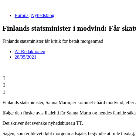
Videre
til
Europa
,
Nyhedsblog
indhold
Finlands statsminister i modvind: Får sk
Finlands statsminister får kritik for betalt morgenmad
Af
Redaktionen
28/05/2021
Finlands statsminister, Sanna Marin, er kommet i hård modvind, efter
Ifølge den finske avis Iltalehti får Sanna Marin og hendes familie s
Det skriver det svenske nyhedsbureau TT.
Sagen, som er blevet døbt morgenmadsgate, begyndte at rulle tirsdag, da