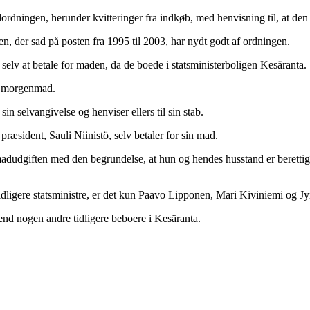
rdningen, herunder kvitteringer fra indkøb, med henvisning til, at den d
en, der sad på posten fra 1995 til 2003, har nydt godt af ordningen.
selv at betale for maden, da de boede i statsministerboligen Kesäranta.
in morgenmad.
in selvangivelse og henviser ellers til sin stab.
ræsident, Sauli Niinistö, selv betaler for sin mad.
madudgiften med den begrundelse, at hun og hendes husstand er berettig
tidligere statsministre, er det kun Paavo Lipponen, Mari Kiviniemi og Jy
end nogen andre tidligere beboere i Kesäranta.