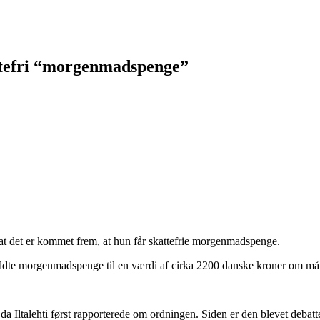
attefri “morgenmadspenge”
 at det er kommet frem, at hun får skattefrie morgenmadspenge.
åkaldte morgenmadspenge til en værdi af cirka 2200 danske kroner om m
 Iltalehti først rapporterede om ordningen. Siden er den blevet debatter