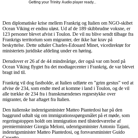
Getting your
Trinity Audio
player ready...
Den diplomatiske krise mellem Frankrig og Italien om NGO-skibet
Ocean Viking er endnu uløst. Ud af de 189 skibbrudne voksne, er
123 personer blevet afvist i Toulon. De vil nu blive sendt tilbage fra
Frankrigs territorium som migranter, der ikke har krav på
beskyttelse. Dette udtaler Charles-Edouard Minet, vicedirektør for
ministeriets juridiske afdeling under en høring.
Derudover er 26 af de 44 mindreårige, der også var om bord på
Ocean Viking flygtet fra det modtagecenter i Frankrig, de var blevet
bragt ind til.
Frankrig vil dog fastholde, at Italien udførte en ”grim gestus” ved at
afvise de 234, som endte med at komme i land i Toulon, og de vil
alle trække de 234 fra i franskmændenes regnestykke over
migranter, de har aftaget fra Italien.
Den italienske indenrigsminister Matteo Piantedosi har på den
baggrund udtalt sig om immigrationsspørgsmålet på et møde, som
regeringstoppen holdt om immigration med tilstedeværelse af
premierminister Giorgia Meloni, udenrigsminister Antonio Tajani,
indenrigsminister Matteo Piantedosi, og forsvarsminister Guido
Crosetto,