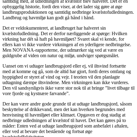
samtidig med, at udledningen af kvælstof blev halveret. Det er en
opbyggelig historie, fordi den viser, at det lader sig gøre at øge
landbrugsproduktionen og samtidig nedbringe kvælstofudledningen.
Landbrug og havmiljø kan godt gå hånd i hånd.
Det er veldokumenteret, at landbruget har halveret sin
kvælstofudledning. Det er derfor nærliggende at spørge: Hvilken
virkning har dét så haft på havmiljøet? Svaret skal vi kende, for
ellers kan vi ikke vurdere virkningen af en yderligere nedbringelse.
Men NOVANA-rapporterne, der udmærker sig ved at være en
guldgrube af viden om natur og miljø, undviger spørgsmålet.
Uanset om vi udtager landbrugsjord eller ej, vil iltsvind fortsætte
med at komme og gå, som de altid har gjort, fordi deres omfang og
hyppighed er styret af vind og vejr. I teorien vil den planlagte
udtagning dæmpe iltsvindene. Men virkningen kan ikke vurderes.
Den vil sandsynligvis ikke være stor nok til at bringe ”livet tilbage til
vore fjorde og kystnære farvande”.
Der kan være andre gode grunde til at udtage landbrugsjord, såsom
beskyttelse af drikkevand, men det kan hverken begrundes med
henvisning til havmiljøet eller klimaet. Opgaven er dog stadig at
nedbringe udledningen af kvælstof til havet. Det kan gøres på to
måder: Enten ved at udtage landbrugsjord som anbefalet i aftalen,
eller ved at bevare det bestående og fortsat øge
kvælstofeffektiviteten.