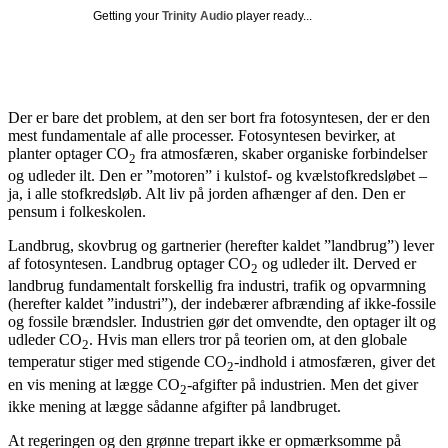
Getting your
Trinity Audio
player ready...
Der er bare det problem, at den ser bort fra fotosyntesen, der er den
mest fundamentale af alle processer. Fotosyntesen bevirker, at
planter optager CO
fra atmosfæren, skaber organiske forbindelser
2
og udleder ilt. Den er ”motoren” i kulstof- og kvælstofkredsløbet –
ja, i alle stofkredsløb. Alt liv på jorden afhænger af den. Den er
pensum i folkeskolen.
Landbrug, skovbrug og gartnerier (herefter kaldet ”landbrug”) lever
af fotosyntesen. Landbrug optager CO
og udleder ilt. Derved er
2
landbrug fundamentalt forskellig fra industri, trafik og opvarmning
(herefter kaldet ”industri”), der indebærer afbrænding af ikke-fossile
og fossile brændsler. Industrien gør det omvendte, den optager ilt og
udleder CO
. Hvis man ellers tror på teorien om, at den globale
2
temperatur stiger med stigende CO
-indhold i atmosfæren, giver det
2
en vis mening at lægge CO
-afgifter på industrien. Men det giver
2
ikke mening at lægge sådanne afgifter på landbruget.
At regeringen og den grønne trepart ikke er opmærksomme på