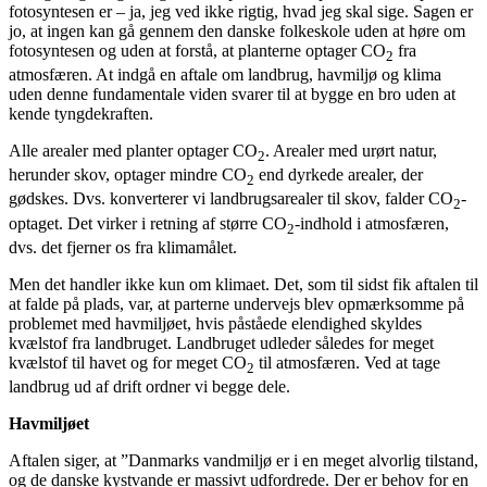
fotosyntesen er – ja, jeg ved ikke rigtig, hvad jeg skal sige. Sagen er
jo, at ingen kan gå gennem den danske folkeskole uden at høre om
fotosyntesen og uden at forstå, at planterne optager CO
fra
2
atmosfæren. At indgå en aftale om landbrug, havmiljø og klima
uden denne fundamentale viden svarer til at bygge en bro uden at
kende tyngdekraften.
Alle arealer med planter optager CO
. Arealer med urørt natur,
2
herunder skov, optager mindre CO
end dyrkede arealer, der
2
gødskes. Dvs. konverterer vi landbrugsarealer til skov, falder CO
-
2
optaget. Det virker i retning af større CO
-indhold i atmosfæren,
2
dvs. det fjerner os fra klimamålet.
Men det handler ikke kun om klimaet. Det, som til sidst fik aftalen til
at falde på plads, var, at parterne undervejs blev opmærksomme på
problemet med havmiljøet, hvis påståede elendighed skyldes
kvælstof fra landbruget. Landbruget udleder således for meget
kvælstof til havet og for meget CO
til atmosfæren. Ved at tage
2
landbrug ud af drift ordner vi begge dele.
Havmiljøet
Aftalen siger, at ”Danmarks vandmiljø er i en meget alvorlig tilstand,
og de danske kystvande er massivt udfordrede. Der er behov for en