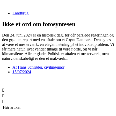
Videre
til
Landbrug
indhold
Ikke et ord om fotosyntesen
Den 24. juni 2024 er en historisk dag, for dér barslede regeringen og
den grønne trepart med en aftale om et Grønt Danmark. Den synes
at være et mesterværk, en elegant løsning på et indviklet problem. Vi
får mere natur, livet vender tilbage til vore fjorde, og vi når
klimamålene. Alle er glade. Politisk er aftalen et mesterværk, men
naturvidenskabeligt er den et makværk...
Af
Hans Schrøder, civilingeniør
15/07/2024
Hør artikel