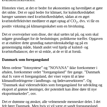
Historien viser, at det er bedre for økonomien og havmiljøet at gøre
det sidste. Det er også bedre for klimaet, for kulstofkredsløbet
hænger sammen med kvælstofkredsløbet, sådan at en øget
kvælstofeffektivitet medfører et øget optag af CO
, dvs. vi får en
2
positiv virkning på klimaregnskabet som en bivirkning.
Det er overvejelser som disse, der skal sættes tal på, og som skal
udgøre grundlaget for de beslutninger, politikerne træffer. Opgaven
er at etablere dette grundlag naturvidenskabeligt og på en
gennemsigtig måde, blandt andet ved hjælp af kulstof- og
kvælstofbalancer, der er så enkle, at de er til at forstå.
Danmark som foregangsland
Mens ordene ”fotosyntese” og ”NOVANA” ikke forekommer i
aftalen, forekommer ordet ”foregangsland” fire gange. ”Danmark
skal fx være et foregangsland, der viser vejen til at løse
klimaudfordringerne i landbrugs- og fødevaresektoren”. Og
”Danmark skal videreudvikles som foregangsland for udvikling og
eksport af grønne løsninger, der potentielt kan åbne døre til nye
eksportmarkeder”, osv.
Det er drømme og ønsker, alle velmenende mennesker deler. I det
felt fører Danmark. Men hvis vi vil være et sandt foregangsland,