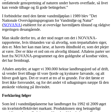
omfattende genopretning af naturen under havets overflade, så livet
kan vende tilbage og få gode betingelser.”
I forbindelse med den første vandmiljøplan i 1989 blev ”Det
Nationale Overvågningsprogram for Vandmiljø og Natur”
(
NOVANA
) etableret for at overvåge havmiljøets tilstand og rådgive
regeringen desangående.
Man skulle derfor tro, at der stod noget om det i NOVANA-
rapporterne, hvis tilstanden var så alvorlig, som trepartaftalen siger,
den er. Men her kan man læse, at havets iltindhold er, som det plejer
at være. Der er ikke et ord om en alvorlig tilstand. Aftalens parter ser
bort fra NOVANA-programmet og den guldgrube af kostbar viden,
det har frembragt.
Aftalen antyder, at tager vi 390.000 hektar landbrugsjord ud af drift,
så vender livet tilbage til vore fjorde og kystnære farvande, og alt
bliver godt igen. Det er svært at tro af to grunde. For det første er
livet ikke forsvundet, og for det andet vil udtagningen næppe få den
ønskede virkning på iltsvindet.
Forklaring følger
Som led i vandmiljøplanerne har landbruget fra 1992 til 2009 øget
sin kvælstofeffektivitet markant. Produktionen steg betragteligt