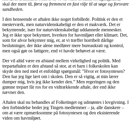
skal der mere til,
først og fremmest en fast vilje til at søge og forsvare
sandheden.
I den henseende er aftalen ikke noget forbillede. Politisk er den et
mesterværk, men naturvidenskabeligt er den et makværk. Det er
bekymrende, især for naturvidenskabeligt uddannede mennesker.
Jeg er ikke spor bekymret, hverken for havmiljøet eller klimaet. Det,
som for alvor bekymrer mig, er, at vi træffer horribelt dårlige
beslutninger, der ikke alene medfører mere bureaukrati og kontrol,
men også gør os fattigere, end vi havde behøvet at være.
Der vil altid være en afstand mellem virkelighed og politik. Med
trepartaftalen er den afstand så stor, at et barn i folkeskolen kan
skyde den ned med et enfoldigt spørgsmål: ”Hvor er fotosyntesen?
Den har jeg lige lært om i skolen. Den er så vigtig, at min lærer
dumper mig, hvis jeg ikke kender den.” Men regeringen og den
grønne trepart får ros for en vidtrækkende aftale, der end ikke
nævner den.
Aftalen skal nu behandles af Folketinget og udmøntes i lovgivning. I
den forbindelse beder jeg Tingets medlemmer – ja, alle danskere –
om at være opmærksomme på fotosyntesen og den eksisterende
viden om havmiljøet.