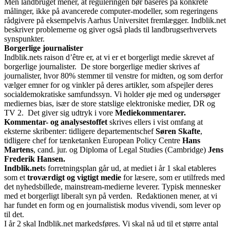
Men landbruget mener, at reguleringen bør baseres på konkrete
målinger, ikke på avancerede computer-modeller, som regeringens
rådgivere på eksempelvis Aarhus Universitet fremlægger. Indblik.net
beskriver problemerne og giver også plads til landbrugserhvervets
synspunkter.
Borgerlige journalister
Indblik.nets raison d’être er, at vi er et borgerligt medie skrevet af
borgerlige journalister. De store borgerlige medier skrives af
journalister, hvor 80% stemmer til venstre for midten, og som derfor
vælger emner for og vinkler på deres artikler, som afspejler deres
socialdemokratiske samfundssyn. Vi holder øje med og undersøger
mediernes bias, især de store statslige elektroniske medier, DR og
TV 2. Det giver sig udtryk i vore
Mediekommentarer.
Kommentar- og analysestoffet
skrives ellers i vist omfang at
eksterne skribenter: tidligere departementschef
Søren Skafte
,
tidligere chef for tænketanken European Policy Centre
Hans
Martens
, cand. jur. og Diploma of Legal Studies (Cambridge)
Jens
Frederik Hansen.
Indblik.net
s forretningsplan går ud, at mediet i år 1 skal etableres
som et
troværdigt og vigtigt medie
for læsere, som er utilfreds med
det nyhedsbillede, mainstream-medierne leverer. Typisk mennesker
med et borgerligt liberalt syn på verden. Redaktionen mener, at vi
har fundet en form og en journalistisk modus vivendi, som lever op
til det.
I år 2 skal Indblik.net markedsføres. Vi skal nå ud til et større antal