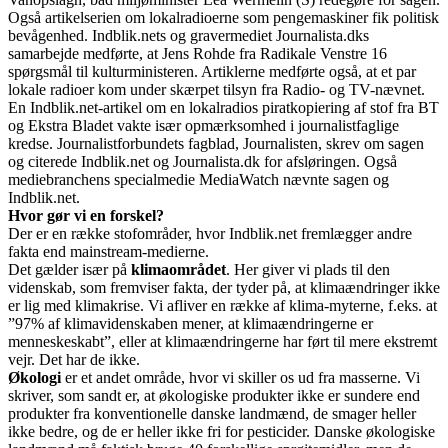
Også artikelserien om lokalradioerne som pengemaskiner fik politisk
bevågenhed. Indblik.nets og gravermediet Journalista.dks
samarbejde medførte, at Jens Rohde fra Radikale Venstre 16
spørgsmål til kulturministeren. Artiklerne medførte også, at et par
lokale radioer kom under skærpet tilsyn fra Radio- og TV-nævnet.
En Indblik.net-artikel om en lokalradios piratkopiering af stof fra BT
og Ekstra Bladet vakte især opmærksomhed i journalistfaglige
kredse. Journalistforbundets fagblad, Journalisten, skrev om sagen
og citerede Indblik.net og Journalista.dk for afsløringen. Også
mediebranchens specialmedie MediaWatch nævnte sagen og
Indblik.net.
Hvor gør vi en forskel?
Der er en række stofområder, hvor Indblik.net fremlægger andre
fakta end mainstream-medierne.
Det gælder især på
klimaområdet
. Her giver vi plads til den
videnskab, som fremviser fakta, der tyder på, at klimaændringer ikke
er lig med klimakrise. Vi afliver en række af klima-myterne, f.eks. at
”97% af klimavidenskaben mener, at klimaændringerne er
menneskeskabt”, eller at klimaændringerne har ført til mere ekstremt
vejr. Det har de ikke.
Økologi
er et andet område, hvor vi skiller os ud fra masserne. Vi
skriver, som sandt er, at økologiske produkter ikke er sundere end
produkter fra konventionelle danske landmænd, de smager heller
ikke bedre, og de er heller ikke fri for pesticider. Danske økologiske