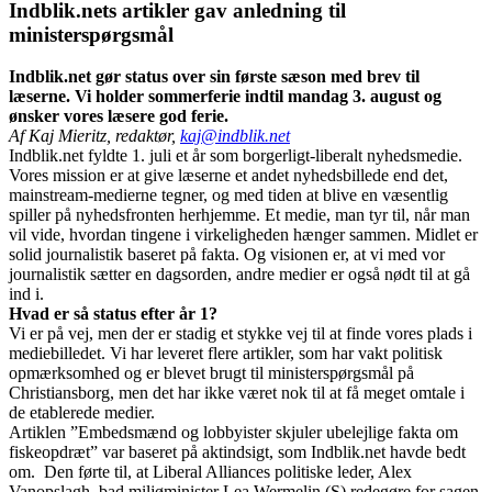
Indblik.nets artikler gav anledning til
ministerspørgsmål
Indblik.net gør status over sin første sæson med brev til
læserne. Vi holder sommerferie indtil mandag 3. august og
ønsker vores læsere god ferie.
Af Kaj Mieritz, redaktør,
kaj@indblik.net
Indblik.net fyldte 1. juli et år som borgerligt-liberalt nyhedsmedie.
Vores mission er at give læserne et andet nyhedsbillede end det,
mainstream-medierne tegner, og med tiden at blive en væsentlig
spiller på nyhedsfronten herhjemme. Et medie, man tyr til, når man
vil vide, hvordan tingene i virkeligheden hænger sammen. Midlet er
solid journalistik baseret på fakta. Og visionen er, at vi med vor
journalistik sætter en dagsorden, andre medier er også nødt til at gå
ind i.
Hvad er så status efter år 1?
Vi er på vej, men der er stadig et stykke vej til at finde vores plads i
mediebilledet. Vi har leveret flere artikler, som har vakt politisk
opmærksomhed og er blevet brugt til ministerspørgsmål på
Christiansborg, men det har ikke været nok til at få meget omtale i
de etablerede medier.
Artiklen ”Embedsmænd og lobbyister skjuler ubelejlige fakta om
fiskeopdræt” var baseret på aktindsigt, som Indblik.net havde bedt
om. Den førte til, at Liberal Alliances politiske leder, Alex
Vanopslagh, bad miljøminister Lea Wermelin (S) redegøre for sagen.