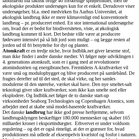
landmænd må faktisk bruge 40 forskellige sprøjtemidler, men de
økologiske produkter undersøges kun for et enkelt. Derudover viser
undersøgelser, bl.a. med medvirken fra Aarhus Universitet, at
økologisk landbrug ikke er mere klimavenligt end konventionelt
landbrug – pr. produceret enhed. En stor international undersøgelse
om, hvad der er bedst for biodiversiteten, viste, at økologisk
landbrug kommer til kort. Det bedste ville være at producere
fødevarer intensivt på så lidt jord som muligt – og lægge resten af
jorden ud til fri benyttelse for dyr og planter.
Atomkraft
er en tredje niche, hvor Indblik.net giver læserne stof,
man ikke finder i andre danske medier. Vi følger nøje udviklingen i
4. generations atomkraft, som er i gang med at revolutionere
atomindustrien og energibranchen. Fremtidens A-kraftværker vil
være små og modulopbygget og blive produceret på samlebånd. De
fragtes derefter ud til det sted, de skal virke, og her samles
modulerne til den størrelse, værket skal have. Den nye smeltet-salt
teknologi giver sikre kraftværker, som ikke kan smelte ned eller
eksplodere. Og Indblik.net følger de to danske start-up
virksomheder Seaborg Technologies og Copenhagen Atomics, som
arbejder med at skabe små model-baserede kraftværker.
Det danske
landbrug
har ikke god presse herhjemme, selvom
landbrugsklyngen beskæftiger 180.000 mennesker og skaber 165
milliarder kroner i eksportindtægter. Erhvervet er under voldsom
regulering – og det er også rimeligt, at der er grænser for, hvad
produktionen må udlede af eksempelvis kvælstof og fosfor i naturen.