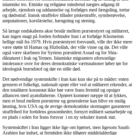
islamiske tro. Etniske og religiøse mindretal nægtes adgang til
arbejde, ejendom og uddannelse og forfølges med fængsling, tortur
og dødsstraf. Iransk straffelov tillader piskestraffe, synsberøvelse,
amputationer, korsfæstelse, hængning og stening.
Så længe ondskabens akse består mellem præstestyret og militæret,
kan ingen magt på Jorden forhindre Iran i at forfølge Khomeinis
hellige mål fra 1979. Hvis præstestyret forsvandt, ville der ikke mere
være støtte til Hamas og Hizbollah, der ville visne og dø. Det ville
også være skæbnen for Syriens præsident Assad og for Shia-
diktaturet i Irak og Yemen. Islamiske migranters uforsonlige
intolerance ovre for deres demokratiske værtsnationer løber tør for
ideologisk brændstof og dør en stille død.
Det nødvendige systemskifte i Iran kan kun ske på to måder: enten
gennem et folkeligt, nationalt oprør eller ved at militæret erkender, at
den totalitære koranstat ikke bør være Irans fremtid og opsiger
alliancen med ayatollaherne. Oprøret kommer næppe til at lykkes,
men et brud mellem præsterne og generalerne kan blive en mulig
løsning, hvis USA og de øvrige demokratiske stormagter garanterer
straffrihed for fortidens grusomheder, fornyet militært samarbejde og
en plads i solen for Irans forsvar i en ny sekulær iransk stat.
Systemskiftet i Iran ligger ikke lige om hjørnet, men ligesom Saudi-
Arabien har indset, at fremtiden ikke tilhører middelalderlige