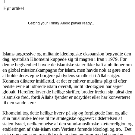
Hør artikel
Getting your
Trinity Audio
player ready...
Islams aggressive og militante ideologiske ekspansion begyndte den
dag, ayatollah Khomeini kuppede sig til magten i Iran i 1979. Før
denne begivenhed havde de islamiske stater ikke haft ambitioner om
en global missionskampagne for islam, men havde nok at gøre med
at holde deres egne borgere på dydens smalle sti i Allahs riger.
Koranen dikterer imidlertid, at det er enhver muslims pligt til efter
bedste evne at udbrede islam overalt, indtil ideologien har sejret
globalt. Herefter, lover de hellige skrifter, breder freden sig, altså den
islamiske fred, fordi Allahs fjender er udryddet eller har konverteret
til den sande lære.
Khomeini tog dette hellige hverv på sig og forpligtede Iran og alle
shia-muslimske ledere til tre strategiske opgaver: udslettelsen af
staten Israel, nedkæmpelse af den sunni-muslimske kætterreligion og
etableringen af shia-islam som Verdens førende ideologi og tro. Det
er jo opgaver, som man ikke sådan gennemfører med et snuptag,