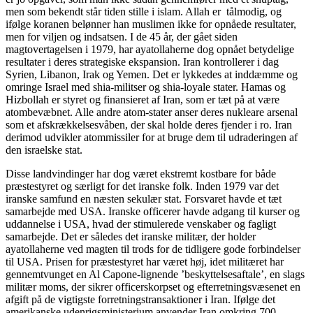
men som bekendt står tiden stille i islam. Allah er tålmodig, og
ifølge koranen belønner han muslimen ikke for opnåede resultater,
men for viljen og indsatsen. I de 45 år, der gået siden
magtovertagelsen i 1979, har ayatollaherne dog opnået betydelige
resultater i deres strategiske ekspansion. Iran kontrollerer i dag
Syrien, Libanon, Irak og Yemen. Det er lykkedes at inddæmme og
omringe Israel med shia-militser og shia-loyale stater. Hamas og
Hizbollah er styret og finansieret af Iran, som er tæt på at være
atombevæbnet. Alle andre atom-stater anser deres nukleare arsenal
som et afskrækkelsesvåben, der skal holde deres fjender i ro. Iran
derimod udvikler atommissiler for at bruge dem til udraderingen af
den israelske stat.
Disse landvindinger har dog været ekstremt kostbare for både
præstestyret og særligt for det iranske folk. Inden 1979 var det
iranske samfund en næsten sekulær stat. Forsvaret havde et tæt
samarbejde med USA. Iranske officerer havde adgang til kurser og
uddannelse i USA, hvad der stimulerede venskaber og fagligt
samarbejde. Det er således det iranske militær, der holder
ayatollaherne ved magten til trods for de tidligere gode forbindelser
til USA. Prisen for præstestyret har været høj, idet militæret har
gennemtvunget en Al Capone-lignende ’beskyttelsesaftale’, en slags
militær moms, der sikrer officerskorpset og efterretningsvæsenet en
afgift på de vigtigste forretningstransaktioner i Iran. Ifølge det
amerikanske udenrigsministerium anvender Iran omkring 700