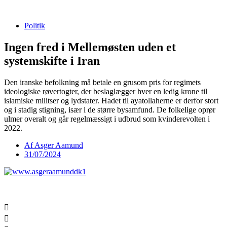
Videre
til
Politik
indhold
Ingen fred i Mellemøsten uden et
systemskifte i Iran
Den iranske befolkning må betale en grusom pris for regimets
ideologiske røvertogter, der beslaglægger hver en ledig krone til
islamiske militser og lydstater. Hadet til ayatollaherne er derfor stort
og i stadig stigning, især i de større bysamfund. De folkelige oprør
ulmer overalt og går regelmæssigt i udbrud som kvinderevolten i
2022.
Af
Asger Aamund
31/07/2024