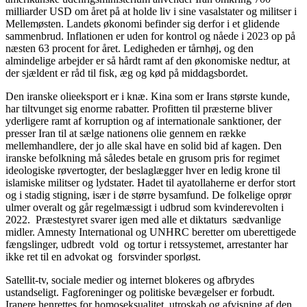
milliarder USD om året på at holde liv i sine vasalstater og militser i
Mellemøsten. Landets økonomi befinder sig derfor i et glidende
sammenbrud. Inflationen er uden for kontrol og nåede i 2023 op på
næsten 63 procent for året. Ledigheden er tårnhøj, og den
almindelige arbejder er så hårdt ramt af den økonomiske nedtur, at
der sjældent er råd til fisk, æg og kød på middagsbordet.
Den iranske olieeksport er i knæ. Kina som er Irans største kunde,
har tiltvunget sig enorme rabatter. Profitten til præsterne bliver
yderligere ramt af korruption og af internationale sanktioner, der
presser Iran til at sælge nationens olie gennem en række
mellemhandlere, der jo alle skal have en solid bid af kagen. Den
iranske befolkning må således betale en grusom pris for regimet
ideologiske røvertogter, der beslaglægger hver en ledig krone til
islamiske militser og lydstater. Hadet til ayatollaherne er derfor stort
og i stadig stigning, især i de større bysamfund. De folkelige oprør
ulmer overalt og går regelmæssigt i udbrud som kvinderevolten i
2022. Præstestyret svarer igen med alle et diktaturs sædvanlige
midler. Amnesty International og UNHRC beretter om uberettigede
fængslinger, udbredt vold og tortur i retssystemet, arrestanter har
ikke ret til en advokat og forsvinder sporløst.
Satellit-tv, sociale medier og internet blokeres og afbrydes
ustandseligt. Fagforeninger og politiske bevægelser er forbudt.
Iranere henrettes for homoseksualitet, utroskab og afvisning af den