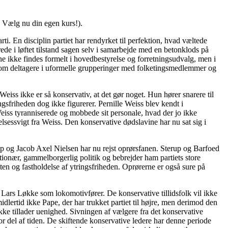
. Vælg nu din egen kurs!).
i. En disciplin partiet har rendyrket til perfektion, hvad væltede
e i løftet tilstand sagen selv i samarbejde med en betonklods på
ne ikke findes formelt i hovedbestyrelse og forretningsudvalg, men i
 som deltagere i uformelle grupperinger med folketingsmedlemmer og
iss ikke er så konservativ, at det gør noget. Hun hører snarere til
sfriheden dog ikke figurerer. Pernille Weiss blev kendt i
eiss tyranniserede og mobbede sit personale, hvad der jo ikke
lsessvigt fra Weiss. Den konservative dødslavine har nu sat sig i
p og Jacob Axel Nielsen har nu rejst oprørsfanen. Sterup og Barfoed
ktionær, gammelborgerlig politik og bebrejder ham partiets store
ten og fastholdelse af ytringsfriheden. Oprørerne er også sure på
 Lars Løkke som lokomotivfører. De konservative tillidsfolk vil ikke
idlertid ikke Pape, der har trukket partiet til højre, men derimod den
ikke tillader uenighed. Sivningen af vælgere fra det konservative
or del af tiden. De skiftende konservative ledere har denne periode