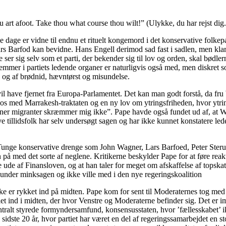
art afoot. Take thou what course thou wilt!” (Ulykke, du har rejst dig
dage er vidne til endnu et rituelt kongemord i det konservative folkepart
Barfod kan bevidne. Hans Engell derimod sad fast i sadlen, men klared
er sig selv som et parti, der bekender sig til lov og orden, skal bødler
emmer i partiets ledende organer er naturligvis også med, men diskret
d og af brødnid, hævntørst og misundelse.
 have fjernet fra Europa-Parlamentet. Det kan man godt forstå, da fru We
os med Marrakesh-traktaten og en ny lov om ytringsfriheden, hvor ytring
ioner migranter skræmmer mig ikke”. Pape havde også fundet ud af, at W
tillidsfolk har selv undersøgt sagen og har ikke kunnet konstatere lede
 Tunge konservative drenge som John Wagner, Lars Barfoed, Peter Steru
 på med det sorte af neglene. Kritikerne beskylder Pape for at føre rea
 ude af Finansloven, og at han taler for meget om afskaffelse af topskat
 under minksagen og ikke ville med i den nye regeringskoalition
kke er rykket ind på midten. Pape kom for sent til Moderaternes tog med
et ind i midten, der hvor Venstre og Moderaterne befinder sig. Det er im
centralt styrede formyndersamfund, konsensusstaten, hvor ’fællesskabet’ 
sidste 20 år, hvor partiet har været en del af regeringssamarbejdet en st