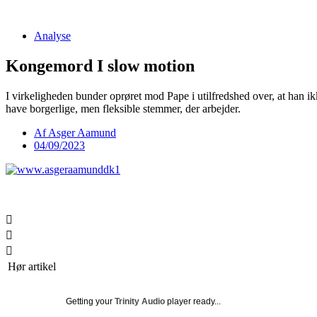
Videre
til
Analyse
indhold
Kongemord I slow motion
I virkeligheden bunder oprøret mod Pape i utilfredshed over, at han i
have borgerlige, men fleksible stemmer, der arbejder.
Af
Asger Aamund
04/09/2023
Hør artikel
Getting your
Trinity Audio
player ready...