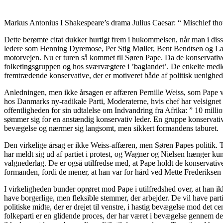
Markus Antonius I Shakespeare’s drama Julius Caesar: “ Mischief thou 
Dette berømte citat dukker hurtigt frem i hukommelsen, når man i disse 
ledere som Henning Dyremose, Per Stig Møller, Bent Bendtsen og Lars 
motorvejen. Nu er turen så kommet til Søren Pape. Da de konservative s
folketingsgruppen og hos sværvægtere i ’baglandet’. De enkelte medl
fremtrædende konservative, der er motiveret både af politisk uenighe
Anledningen, men ikke årsagen er affæren Pernille Weiss, som Pape vil
hos Danmarks ny-radikale Parti, Moderaterne, hvis chef har velsignet 
offentligheden for sin udtalelse om Indvandring fra Afrika: ” 10 mill
sømmer sig for en anstændig konservativ leder. En gruppe konservative 
bevægelse og nærmer sig langsomt, men sikkert formandens taburet.
Den virkelige årsag er ikke Weiss-affæren, men Søren Papes politik.
har meldt sig ud af partiet i protest, og Wagner og Nielsen hænger kun
valgnederlag. De er også utilfredse med, at Pape holdt de konservative
formanden, fordi de mener, at han var for hård ved Mette Frederiksen
I virkeligheden bunder oprøret mod Pape i utilfredshed over, at han i
have borgerlige, men fleksible stemmer, der arbejder. De vil have parti
politiske midte, der er drejet til venstre, i hastig bevægelse mod det 
folkeparti er en glidende proces, der har været i bevægelse gennem de 