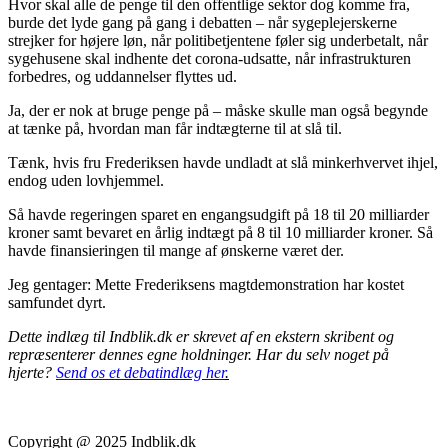
Hvor skal alle de penge til den offentlige sektor dog komme fra,
burde det lyde gang på gang i debatten – når sygeplejerskerne
strejker for højere løn, når politibetjentene føler sig underbetalt, når
sygehusene skal indhente det corona-udsatte, når infrastrukturen
forbedres, og uddannelser flyttes ud.
Ja, der er nok at bruge penge på – måske skulle man også begynde
at tænke på, hvordan man får indtægterne til at slå til.
Tænk, hvis fru Frederiksen havde undladt at slå minkerhvervet ihjel,
endog uden lovhjemmel.
Så havde regeringen sparet en engangsudgift på 18 til 20 milliarder
kroner samt bevaret en årlig indtægt på 8 til 10 milliarder kroner. Så
havde finansieringen til mange af ønskerne været der.
Jeg gentager: Mette Frederiksens magtdemonstration har kostet
samfundet dyrt.
Dette indlæg til Indblik.dk er skrevet af en ekstern skribent og
repræsenterer dennes egne holdninger. Har du selv noget på
hjerte?
Send os et debatindlæg her
.
Copyright @ 2025 Indblik.dk