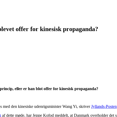
levet offer for kinesisk propaganda?
incip, eller er han blot offer for kinesisk propaganda?
es med den kinesiske udenrigsminister Wang Yi, skriver
Jyllands-Posten
g
af dette møde, har Jeppe Kofod meddelt, at Danmark overholder det så