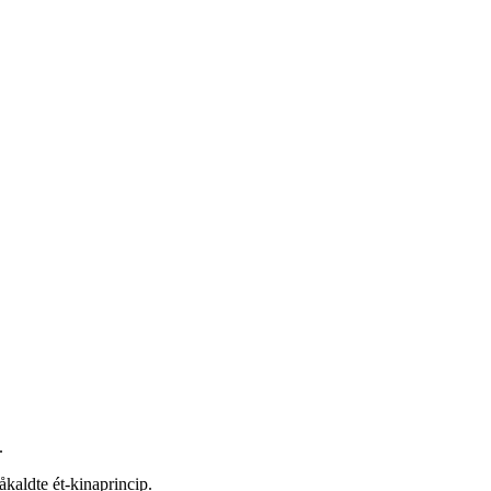
.
kaldte ét-kinaprincip.