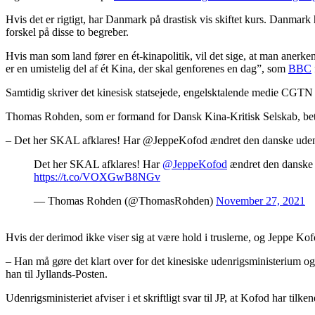
Hvis det er rigtigt, har Danmark på drastisk vis skiftet kurs. Danmark 
forskel på disse to begreber.
Hvis man som land fører en ét-kinapolitik, vil det sige, at man anerken
er en umistelig del af ét Kina, der skal genforenes en dag”, som
BBC
Samtidig skriver det kinesisk statsejede, engelsktalende medie CGTN 
Thomas Rohden, som er formand for Dansk Kina-Kritisk Selskab, betr
– Det her SKAL afklares! Har @JeppeKofod ændret den danske udenrigs
Det her SKAL afklares! Har
@JeppeKofod
ændret den danske u
https://t.co/VOXGwB8NGv
— Thomas Rohden (@ThomasRohden)
November 27, 2021
Hvis der derimod ikke viser sig at være hold i truslerne, og Jeppe K
– Han må gøre det klart over for det kinesiske udenrigsministerium og
han til Jyllands-Posten.
Udenrigsministeriet afviser i et skriftligt svar til JP, at Kofod har tilk