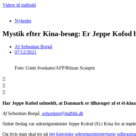
Videre til indhold
Nyheder
Mystik efter Kina-besøg: Er Jeppe Kofod b
Af
Sebastian Borgå
07/12/2021
Foto: Gints Ivuskans/AFP/Ritzau Scanpix
Har Jeppe Kofod udmeldt, at Danmark er tilhænger af et ét-kinapr
Af Sebastian Borgå,
sebastian@indblik.dk
Sidste fredag var udenrigsminister Jeppe Kofod (S) i Kina for at mød
Og hvis man skal tro på
det kinesiske udenrigsministeriums udlægnin