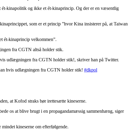
 ét-kinapolitik og ikke et ét-kinaprincip. Og der er en væsentlig
-kinaprincippet, som er et princip ”hvor Kina insisterer på, at Taiwan
 et ét-kinaprincip velkommen”.
ngen fra CGTN altså holder stik.
vis udlægningen fra CGTN holder stik!, skriver han på Twitter.
aiwan hvis udlægningen fra CGTN holder stik!
#dkpol
en, at Kofod straks bør irettesætte kineserne.
 frabede os at blive brugt i en propagandamæssig sammenhæng, siger
 har mindet kineserne om efterfølgende.