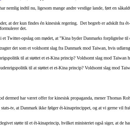
har nemlig indtil nu, ligesom mange andre vestlige lande, ført en såkaldt
der, at der kun findes én kinesisk regering. Det begreb er adskilt fra ét
formulerer det.
i et Twitter-opslag om mødet, at ”Kina byder Danmarks forpligtelse til
agter det som et voldsomt slag fra Danmark mod Taiwan, hvis udlængi
politik til at støttet et et-Kina princip? Voldsomt slag mod Taiwan h
denrigspolitik til at støttet et et-Kina princip? Voldsomt slag mod T
ofod dermed har været offer for kinesisk propaganda, mener Thomas Rohd
 stats-tv, at Danmark ikke følger ét-kinaprincippet, og at vi gerne vil
endegivet støtte til et ét-kinaprincip, hvilket ministeriet også siger, at de