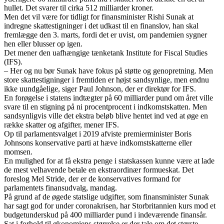
hullet. Det svarer til cirka 512 milliarder kroner.
Men det vil være for tidligt for finansminister Rishi Sunak at
indregne skattestigninger i det udkast til en finanslov, han skal
fremlægge den 3. marts, fordi det er uvist, om pandemien sygner
hen eller blusser op igen.
Det mener den uafhængige tænketank Institute for Fiscal Studies
(IFS).
– Her og nu bør Sunak have fokus på støtte og genopretning. Men
store skattestigninger i fremtiden er højst sandsynlige, men endnu
ikke uundgåelige, siger Paul Johnson, der er direktør for IFS.
En forøgelse i statens indtægter på 60 milliarder pund om året ville
svare til en stigning på ni procentprocent i indkomstskatten. Men
sandsynligvis ville det ekstra beløb blive hentet ind ved at øge en
række skatter og afgifter, mener IFS.
Op til parlamentsvalget i 2019 afviste premierminister Boris
Johnsons konservative parti at hæve indkomstskatterne eller
momsen.
En mulighed for at få ekstra penge i statskassen kunne være at lade
de mest velhavende betale en ekstraordinær formueskat. Det
foreslog Mel Stride, der er de konservatives formand for
parlamentets finansudvalg, mandag.
På grund af de øgede statslige udgifter, som finansminister Sunak
har sagt god for under coronakrisen, har Storbritannien kurs mod et
budgetunderskud på 400 milliarder pund i indeværende finansår.
Sat i forhold til økonomiens størrelse er der tale om det største