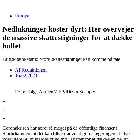
Videre
til
Europa
indhold
Nedlukninger koster dyrt: Her overvejer
de massive skattestigninger for at dække
hullet
Britisk tænketank: Store skattestigninger kan komme på tale
Af
Redaktionen
16/02/2021
Foto: Tolga Akmen/AFP/Ritzau Scanpix
Coronakrisen har tæret så meget på de offentlige finanser i
Storbritannien, at det kan blive nødvendigt for regeringen at hive
yderligere 60 milliarder pund ind i skatter for at dække en del af