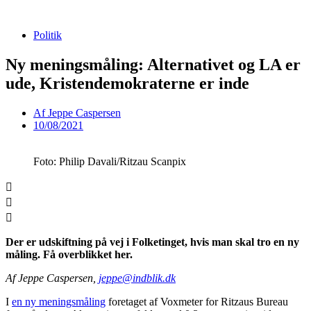
Videre
til
Politik
indhold
Ny meningsmåling: Alternativet og LA er
ude, Kristendemokraterne er inde
Af
Jeppe Caspersen
10/08/2021
Foto: Philip Davali/Ritzau Scanpix
Der er udskiftning på vej i Folketinget, hvis man skal tro en ny
måling. Få overblikket her.
Af Jeppe Caspersen,
jeppe@indblik.dk
I
en ny meningsmåling
foretaget af Voxmeter for Ritzaus Bureau