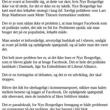
Det er svært at forestille sig, at dette var sket, hvis Nye Borgerlige
ikke var til stede, for det er ikke en ny taktik. Nye Borgerlige har
kørt med den letkøbte strategi i lang tid. Særligt politikere som Lars
Boje Mathiesen samt Mette Thiesen foretrækker outlettet.
Der er jo som sådan ikke et problem i, at man bruger Facebook som
sit politiske outlet, det står en frit for. Problemet opstår, når man
bruger det på en populistisk, letkøbt måde.
Man sender et letforståeligt, utvetydigt budskab ud i sfæren, undgår
at svare på kritik og opfølgende spørgsmål, og så lader man det være
det.
Det helt store problem her er, at det ikke bare er Nye Borgerlige,
som er blevet glade for at bruge Facebook. Det er hele det politiske
landskab i Danmark, lige fra Enhedslisten til Liberal Alliance.
Det er en forringelse af debatten, og det er en udvikling, der skal
stoppes.
Bliver det lidt for ubehageligt i kommentarsporet, stikker man halen
mellem benene og logger af Facebook. De opfølgende spørgsmål
står ubesvaret, men de tusindvis af likes forbliver intakte.
Det er paradoksalt, for Nye Borgerliges fremgang er både problemet
og symptomet på det problem, der har hærget i blå blok.