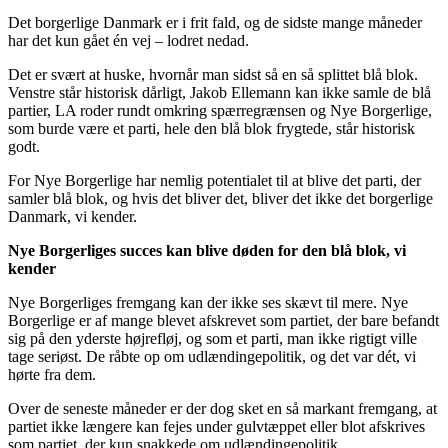
Det borgerlige Danmark er i frit fald, og de sidste mange måneder
har det kun gået én vej – lodret nedad.
Det er svært at huske, hvornår man sidst så en så splittet blå blok.
Venstre står historisk dårligt, Jakob Ellemann kan ikke samle de blå
partier, LA roder rundt omkring spærregrænsen og Nye Borgerlige,
som burde være et parti, hele den blå blok frygtede, står historisk
godt.
For Nye Borgerlige har nemlig potentialet til at blive det parti, der
samler blå blok, og hvis det bliver det, bliver det ikke det borgerlige
Danmark, vi kender.
Nye Borgerliges succes kan blive døden for den blå blok, vi
kender
Nye Borgerliges fremgang kan der ikke ses skævt til mere. Nye
Borgerlige er af mange blevet afskrevet som partiet, der bare befandt
sig på den yderste højrefløj, og som et parti, man ikke rigtigt ville
tage seriøst. De råbte op om udlændingepolitik, og det var dét, vi
hørte fra dem.
Over de seneste måneder er der dog sket en så markant fremgang, at
partiet ikke længere kan fejes under gulvtæppet eller blot afskrives
som partiet, der kun snakkede om udlændingepolitik.