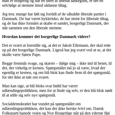
man er borgerlig og har en snert af liberalt tankegods, er det en
selvfølge at stemme imod sådanne tiltag.
Jeg tror, mange har følt sig forrådt af de såkaldte liberale partier i
Danmark. De har været hykleriske, de har stemt for iliberale tiltag,
og de har ikke formået at skabe et samlet, borgerligt Danmark, der
står sammen om den liberale stemme.
Hvordan kommer det borgerlige Danmark videre?
Det er svært at forestille sig, at det er Jakob Ellemann, der skal rette
op på det borgerlige Danmark. Ligeså har jeg svært ved at se, at det
skulle være Søren Pape.
Begge fremstår svage, og skærer – ifølge mig – ikke ind til benet, til
det, der virkelig er kernen. Spørgsmålet må jo så være, hvad der
egentlig er kernen, og om blå blok kan finde frem til det spørgsmål,
for slet ikke at tale om svaret.
Man kan sige, at blå bloks svar hidtil har været
udlændingepolitikken, men for at finde sig selv, er den blå blok nødt
til at stille sig selv nye spørgsmål.
Socialdemokratiet har vundet på spørgsmålet om
udlændingepolitikken, det kan der ikke herske tvivl om. Dansk
Folkeparti banede vejen og Nye Borgerlige står på den yderste fløj