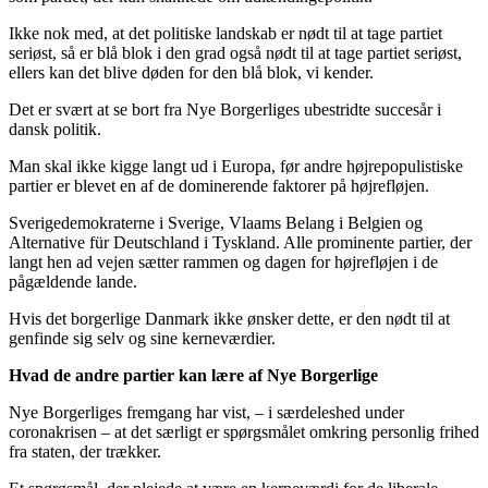
Ikke nok med, at det politiske landskab er nødt til at tage partiet
seriøst, så er blå blok i den grad også nødt til at tage partiet seriøst,
ellers kan det blive døden for den blå blok, vi kender.
Det er svært at se bort fra Nye Borgerliges ubestridte succesår i
dansk politik.
Man skal ikke kigge langt ud i Europa, før andre højrepopulistiske
partier er blevet en af de dominerende faktorer på højrefløjen.
Sverigedemokraterne i Sverige, Vlaams Belang i Belgien og
Alternative für Deutschland i Tyskland. Alle prominente partier, der
langt hen ad vejen sætter rammen og dagen for højrefløjen i de
pågældende lande.
Hvis det borgerlige Danmark ikke ønsker dette, er den nødt til at
genfinde sig selv og sine kerneværdier.
Hvad de andre partier kan lære af Nye Borgerlige
Nye Borgerliges fremgang har vist, – i særdeleshed under
coronakrisen – at det særligt er spørgsmålet omkring personlig frihed
fra staten, der trækker.