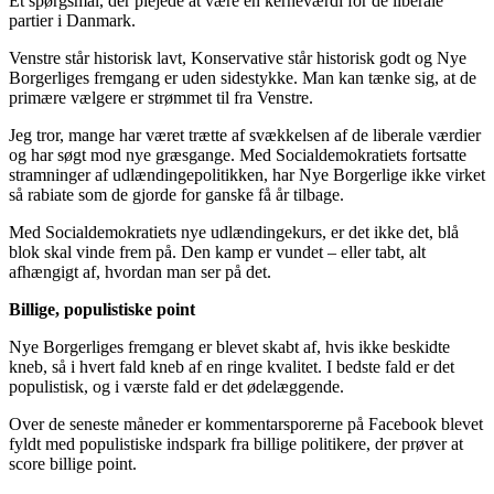
Et spørgsmål, der plejede at være en kerneværdi for de liberale
partier i Danmark.
Venstre står historisk lavt, Konservative står historisk godt og Nye
Borgerliges fremgang er uden sidestykke. Man kan tænke sig, at de
primære vælgere er strømmet til fra Venstre.
Jeg tror, mange har været trætte af svækkelsen af de liberale værdier
og har søgt mod nye græsgange. Med Socialdemokratiets fortsatte
stramninger af udlændingepolitikken, har Nye Borgerlige ikke virket
så rabiate som de gjorde for ganske få år tilbage.
Med Socialdemokratiets nye udlændingekurs, er det ikke det, blå
blok skal vinde frem på. Den kamp er vundet – eller tabt, alt
afhængigt af, hvordan man ser på det.
Billige, populistiske point
Nye Borgerliges fremgang er blevet skabt af, hvis ikke beskidte
kneb, så i hvert fald kneb af en ringe kvalitet. I bedste fald er det
populistisk, og i værste fald er det ødelæggende.
Over de seneste måneder er kommentarsporerne på Facebook blevet
fyldt med populistiske indspark fra billige politikere, der prøver at
score billige point.