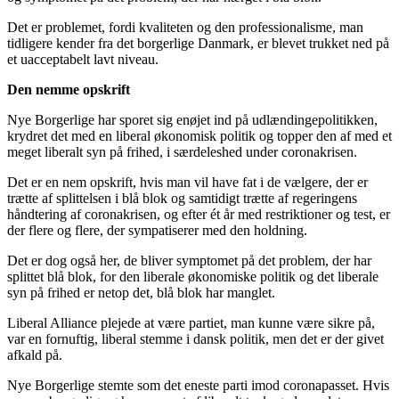
Det er problemet, fordi kvaliteten og den professionalisme, man
tidligere kender fra det borgerlige Danmark, er blevet trukket ned på
et uacceptabelt lavt niveau.
Den nemme opskrift
Nye Borgerlige har sporet sig enøjet ind på udlændingepolitikken,
krydret det med en liberal økonomisk politik og topper den af med et
meget liberalt syn på frihed, i særdeleshed under coronakrisen.
Det er en nem opskrift, hvis man vil have fat i de vælgere, der er
trætte af splittelsen i blå blok og samtidigt trætte af regeringens
håndtering af coronakrisen, og efter ét år med restriktioner og test, er
der flere og flere, der sympatiserer med den holdning.
Det er dog også her, de bliver symptomet på det problem, der har
splittet blå blok, for den liberale økonomiske politik og det liberale
syn på frihed er netop det, blå blok har manglet.
Liberal Alliance plejede at være partiet, man kunne være sikre på,
var en fornuftig, liberal stemme i dansk politik, men det er der givet
afkald på.
Nye Borgerlige stemte som det eneste parti imod coronapasset. Hvis