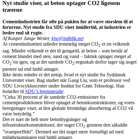
Nyt studie viser, at beton optager CO2 ligesom
træerne
Cementindustrien får ofte på puklen for at være storslem til at
forurene. Nyt studie fra SDU viser imidlertid, at industrien er
bedre end sit rygte.
Af Kasper Junge Wester,
kjw@indblik.net
At cementindustrien udleder temmelig meget CO
er en velkendt
2
sag. Mindre velkendt er det til gengæld, at beton – som består af
cement blandet med sten, sand og vand – faktisk optager meget af
CO
’en igen, og at det samlede CO
-regnskab derfor tager sig noget
2
2
pænere ud end hidtil antaget.
Ikke desto mindre er det netop, hvad et nyt studie fra Syddansk
Universitet viser. Bag studiet står Gang Liu, som er professor ved
SDU Livscykluscenter under Institut for Grøn Teknologi. Han
fortæller til
SDU’s hjemmeside
:
”Cirka 30 procent af de samlede CO2-emissioner fra
cementproduktionen bliver optaget af betonkonstruktioner, og vores
beregninger viser, at den globale fremtidige absorbering af CO2 vil
være betydelig.”
Det er især de helt store betonbygninger og
infrastrukturkonstruktioner, der suger CO
gennem den såkaldte
2
”svampeeffekt”. Dermed ser det noget mere fornuftigt ud med
miljøbelastningen end hidtil antaget.