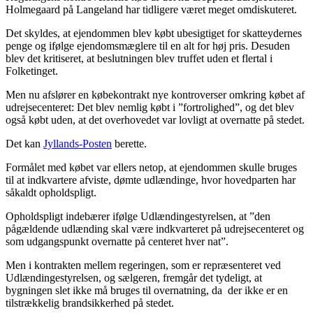
Holmegaard på Langeland har tidligere været meget omdiskuteret.
Det skyldes, at ejendommen blev købt ubesigtiget for skatteydernes
penge og ifølge ejendomsmæglere til en alt for høj pris. Desuden
blev det kritiseret, at beslutningen blev truffet uden et flertal i
Folketinget.
Men nu afslører en købekontrakt nye kontroverser omkring købet af
udrejsecenteret: Det blev nemlig købt i ”fortrolighed”, og det blev
også købt uden, at det overhovedet var lovligt at overnatte på stedet.
Det kan
Jyllands-Posten
berette.
Formålet med købet var ellers netop, at ejendommen skulle bruges
til at indkvartere afviste, dømte udlændinge, hvor hovedparten har
såkaldt opholdspligt.
Opholdspligt indebærer ifølge Udlændingestyrelsen, at ”den
pågældende udlænding skal være indkvarteret på udrejsecenteret og
som udgangspunkt overnatte på centeret hver nat”.
Men i kontrakten mellem regeringen, som er repræsenteret ved
Udlændingestyrelsen, og sælgeren, fremgår det tydeligt, at
bygningen slet ikke må bruges til overnatning, da der ikke er en
tilstrækkelig brandsikkerhed på stedet.