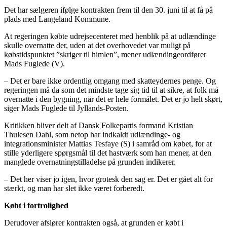
Det har sælgeren ifølge kontrakten frem til den 30. juni til at få på
plads med Langeland Kommune.
At regeringen købte udrejsecenteret med henblik på at udlændinge
skulle overnatte der, uden at det overhovedet var muligt på
købstidspunktet ”skriger til himlen”, mener udlændingeordfører
Mads Fuglede (V).
– Det er bare ikke ordentlig omgang med skatteydernes penge. Og
regeringen må da som det mindste tage sig tid til at sikre, at folk må
overnatte i den bygning, når det er hele formålet. Det er jo helt skørt,
siger Mads Fuglede til Jyllands-Posten.
Kritikken bliver delt af Dansk Folkepartis formand Kristian
Thulesen Dahl, som netop har indkaldt udlændinge- og
integrationsminister Mattias Tesfaye (S) i samråd om købet, for at
stille yderligere spørgsmål til det hastværk som han mener, at den
manglede overnatningstilladelse på grunden indikerer.
– Det her viser jo igen, hvor grotesk den sag er. Det er gået alt for
stærkt, og man har slet ikke været forberedt.
Købt i fortrolighed
Derudover afslører kontrakten også, at grunden er købt i