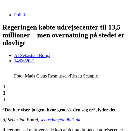
Videre
til
Politik
indhold
Regeringen købte udrejsecenter til 13,5
millioner – men overnatning på stedet er
ulovligt
Af
Sebastian Borgå
14/06/2021
Foto: Mads Claus Rasmussen/Ritzau Scanpix
”
Det her viser jo igen, hvor grotesk den sag er”, lyder det.
Af Sebastian Borgå,
sebastian@indblik.dk
Regeringens kontroversielle køb af det nu droppede udrejsecenter