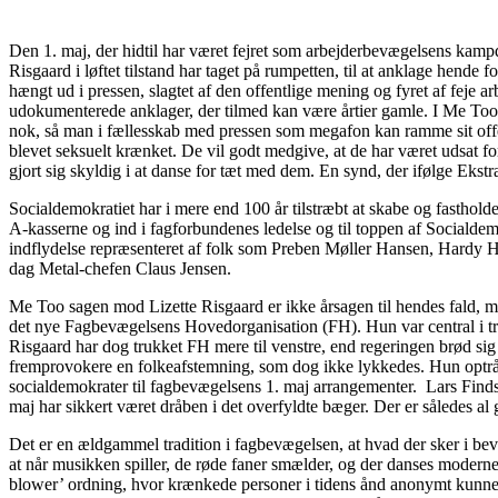
Den 1. maj, der hidtil har været fejret som arbejderbevægelsens kam
Risgaard i løftet tilstand har taget på rumpetten, til at anklage hend
hængt ud i pressen, slagtet af den offentlige mening og fyret af feje 
udokumenterede anklager, der tilmed kan være årtier gamle. I Me Too 
nok, så man i fællesskab med pressen som megafon kan ramme sit offer.
blevet seksuelt krænket. De vil godt medgive, at de har været udsat fo
gjort sig skyldig i at danse for tæt med dem. En synd, der ifølge Ekst
Socialdemokratiet har i mere end 100 år tilstræbt at skabe og fasthol
A-kasserne og ind i fagforbundenes ledelse og til toppen af Socialde
indflydelse repræsenteret af folk som Preben Møller Hansen, Hardy 
dag Metal-chefen Claus Jensen.
Me Too sagen mod Lizette Risgaard er ikke årsagen til hendes fald,
det nye Fagbevægelsens Hovedorganisation (FH). Hun var central i tr
Risgaard har dog trukket FH mere til venstre, end regeringen brød sig 
fremprovokere en folkeafstemning, som dog ikke lykkedes. Hun optr
socialdemokrater til fagbevægelsens 1. maj arrangementer. Lars Findsen
maj har sikkert været dråben i det overfyldte bæger. Der er således al g
Det er en ældgammel tradition i fagbevægelsen, at hvad der sker i bevæ
at når musikken spiller, de røde faner smælder, og der danses moderne
blower’ ordning, hvor krænkede personer i tidens ånd anonymt kunne 