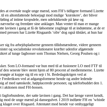
des at overtale nogle unge mænd, som FH’s tidligere formand Lizette
g til en altomfattende heksejagt mod mulige ’krænkere’, der bliver
beføling af intime kropsdele, men udelukkende på løse og
s nævnelse og fremføre sine anklager. Man venter til man er mange
te lavinen i gang at få de følsomme ynglinge til at indrømme, at de er
ed pressen har Lizette Risgaards ’ofre’ dog også tilstået, at hun har
ækker sig fra arbejdspladserne gennem tillidsmændene, videre gennem
ister og socialistiske revolutionære kræfter udenfor afgørende
ikret af tunge fagbosser som Thomas Nielsen, Georg Poulsen og i
ækker. Som LO-formand var hun med til at fusionere LO med FTF til
af den seneste blev stemt hjem af 80 procent af medlemmerne. Lizette
søgte at kuppe sig til en sejr i St. Bededagskrigen ved at
e Frederiksen ved at adgangsformene hende og andre ledende
 sig af med uønskede, højtplacerede personer, og taleforbuddet den 1.
llet i aktionen mod FH-bossen.
 i fagforbundene, der satte lavinen i gang. Det har længe været kendt,
kærlig mod de unge mænd på dansegulvet. I 2019 indførte FH en ’whistle
g klaget over Risgaard. Attentatet mod hende var omhyggeligt