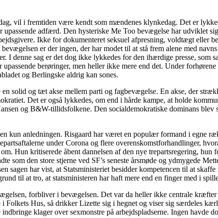
pdag, vil i fremtiden være kendt som mændenes klynkedag. Det er lykke
e for upassende adfærd. Den hysteriske Me Too bevægelse har udviklet si
arbejdsgivere. Ikke for dokumenteret seksuel afpresning, voldtægt eller 
bevægelsen er der ingen, der har modet til at stå frem alene med navn
 I denne sag er det dog ikke lykkedes for den ihærdige presse, som sat
r upassende berøringer, men heller ikke mere end det. Under forhørene m
rabladet og Berlingske aldrig kan sones.
de en solid og tæt akse mellem parti og fagbevægelse. En akse, der str
mokratiet. Det er også lykkedes, om end i hårde kampe, at holde kommun
Hansen og B&W-tillidsfolkene. Den socialdemokratiske dominans blev s
 men kun anledningen. Risgaard har været en populær formand i egne r
epartsaftalerne under Corona og flere overenskomstforhandlinger, hvor
om. Hun kritiserede åbent dannelsen af den nye trepartsregering, hun for
ådte som den store stjerne ved SF’s seneste årsmøde og ydmygede Mett
 sagen har vist, at Statsministeriet besidder kompetencen til at skaffe
rund til at tro, at statsministeren har haft mere end en finger med i spi
gelsen, forbliver i bevægelsen. Det var da heller ikke centrale kræfter
 i Folkets Hus, så drikker Lizette sig i hegnet og viser sig særdeles 
indbringe klager over sexmonstre på arbejdspladserne. Ingen havde do