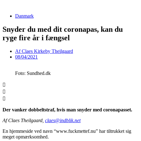
Videre
til
Danmark
indhold
Snyder du med dit coronapas, kan du
ryge fire år i fængsel
Af
Claes Kirkeby Theilgaard
08/04/2021
Foto: Sundhed.dk
Der vanker dobbeltstraf, hvis man snyder med coronapasset.
Af Claes Theilgaard,
claes@indblik.net
En hjemmeside ved navn “www.fuckmettef.nu” har tiltrukket sig
meget opmærksomhed.