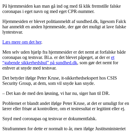
På hjemmesiden kan man gå ind og med få klik fremstille falske
coronapas i eget navn og med eget CPR-nummer.
Hjemmesiden er blevet politianmeldt af sundhed.dk, ligesom Falck
har anmeldt en anden hjemmeside, der gør det muligt at lave falske
lyntestsvar.
Læs mere om det her
.
Men selv uden hjælp fra hjemmesider er det nemt at forfalske både
coronapas og testsvar. Bl.a. er det blevet påpeget, at der er
et
“gabende sikkerhedshul” på sundhed.dk
, som gør det nemt for
enhver at snyde med testsvar.
Det betyder ifølge Peter Kruse, it-sikkerhedsekspert hos CSIS
Security Group, at dem, som vil snyde kan snyde.
– Det kan de med den løsning, vi har nu, siger han til DR.
Problemet er blandt andet ifølge Peter Kruse, at det er umuligt for en
lærer eller frisør at kontrollere, om et testresultat er legitimt eller ej.
Snyd med coronapas og testsvar er dokumentfalsk.
Straframmen for dette er normalt to år, men ifølge Justitsministeriet