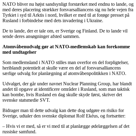
NATO bliver nu højst sandsynligt forstærket med endnu to lande, og
med deres placering strækker forsvarsalliancens sig nu hele vejen fra
Tyrkiet i syd til Arktis i nord, hvilket er med til at forøge presset på
Rusland i forbindelse med dets invadering i Ukraine.
De to lande, der er tale om, er Sverige og Finland. De to lande vil
sende deres ansøgninger afsted sammen.
Atomvåbenudvalg gør at NATO-medlemskab kan forekomme
med undtagelser
Som medlemsland i NATO stilles man overfor en del forpligtelser,
heriblandt potentielt at skulle være en del af forsvarsalliancens
særlige udvalg for planlægning af atomvåbenpolitikken i NATO.
Udvalget, der går under navnet Nuclear Planning Group, har blandt
andet til opgave at identificere områder i Rusland, som man taktisk
kan bombe, hvis Rusland en dag skulle skyde først, skriver det
svenske statsmedie SVT.
Bidrager man til dette udvalg kan dette dog udgøre en risiko for
Sverige, udtaler den svenske diplomat Rolf Ekéus, og fortsætter:
– Hvis vi er med, så er vi med til at planlægge ødelæggelsen af ​​det
russiske samfund.