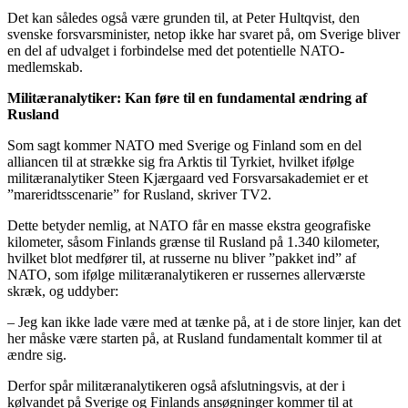
Det kan således også være grunden til, at Peter Hultqvist, den
svenske forsvarsminister, netop ikke har svaret på, om Sverige bliver
en del af udvalget i forbindelse med det potentielle NATO-
medlemskab.
Militæranalytiker: Kan føre til en fundamental ændring af
Rusland
Som sagt kommer NATO med Sverige og Finland som en del
alliancen til at strække sig fra Arktis til Tyrkiet, hvilket ifølge
militæranalytiker Steen Kjærgaard ved Forsvarsakademiet er et
”mareridtsscenarie” for Rusland, skriver TV2.
Dette betyder nemlig, at NATO får en masse ekstra geografiske
kilometer, såsom Finlands grænse til Rusland på 1.340 kilometer,
hvilket blot medfører til, at russerne nu bliver ”pakket ind” af
NATO, som ifølge militæranalytikeren er russernes allerværste
skræk, og uddyber:
– Jeg kan ikke lade være med at tænke på, at i de store linjer, kan det
her måske være starten på, at Rusland fundamentalt kommer til at
ændre sig.
Derfor spår militæranalytikeren også afslutningsvis, at der i
kølvandet på Sverige og Finlands ansøgninger kommer til at