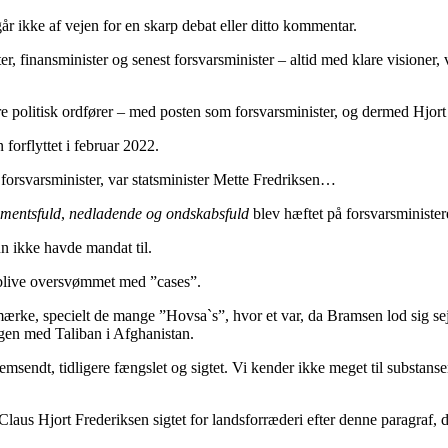
r ikke af vejen for en skarp debat eller ditto kommentar.
er, finansminister og senest forsvarsminister – altid med klare visione
 politisk ordfører – med posten som forsvarsminister, og dermed Hjort 
forflyttet i februar 2022.
forsvarsminister, var statsminister Mette Fredriksen…
mentsfuld
,
nedladende og ondskabsfuld
blev hæftet på forsvarsminister
un ikke havde mandat til.
 blive oversvømmet med ”cases”.
ærke, specielt de mange ”Hovsa`s”, hvor et var, da Bramsen lod sig sejl
igen med Taliban i Afghanistan.
sendt, tidligere fængslet og sigtet. Vi kender ikke meget til substanse
us Hjort Frederiksen sigtet for landsforræderi efter denne paragraf, de