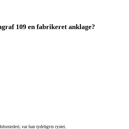
agraf 109 en fabrikeret anklage?
orræderi, var han tydeligvis rystet.