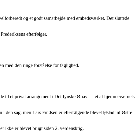
r, velforberedt og et godt samarbejde med embedsværket. Det sluttede
Frederiksens efterfølger.
en med den ringe forståelse for faglighed.
e til et privat arrangement i Det fynske Øhav – i et af hjemmeværnets
n i den sag, men Lars Findsen er efterfølgende blevet løsladt af Østre
r ikke er blevet brugt siden 2. verdenskrig.