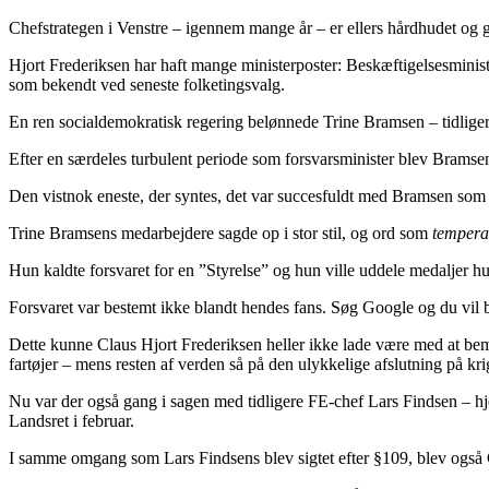
Chefstrategen i Venstre – igennem mange år – er ellers hårdhudet og gå
Hjort Frederiksen har haft mange ministerposter: Beskæftigelsesminist
som bekendt ved seneste folketingsvalg.
En ren socialdemokratisk regering belønnede Trine Bramsen – tidligere
Efter en særdeles turbulent periode som forsvarsminister blev Bramsen 
Den vistnok eneste, der syntes, det var succesfuldt med Bramsen som 
Trine Bramsens medarbejdere sagde op i stor stil, og ord som
tempera
Hun kaldte forsvaret for en ”Styrelse” og hun ville uddele medaljer h
Forsvaret var bestemt ikke blandt hendes fans. Søg Google og du vil
Dette kunne Claus Hjort Frederiksen heller ikke lade være med at bem
fartøjer – mens resten af verden så på den ulykkelige afslutning på kr
Nu var der også gang i sagen med tidligere FE-chef Lars Findsen – hjem
Landsret i februar.
I samme omgang som Lars Findsens blev sigtet efter §109, blev også Cla