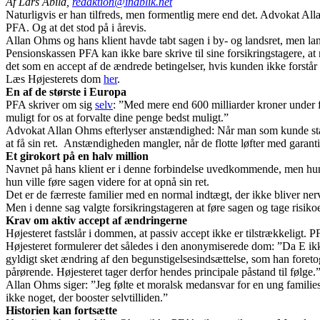
Af Lars Abild,
redaktion@indblik.net
Naturligvis er han tilfreds, men formentlig mere end det. Advokat Alla
PFA. Og at det stod på i årevis.
Allan Ohms og hans klient havde tabt sagen i by- og landsret, men la
Pensionskassen PFA kan ikke bare skrive til sine forsikringstagere, a
det som en accept af de ændrede betingelser, hvis kunden ikke forstår d
Læs Højesterets dom
her
.
En af de største i Europa
PFA skriver om sig
selv
: ”Med mere end 600 milliarder kroner under f
muligt for os at forvalte dine penge bedst muligt.”
Advokat Allan Ohms efterlyser anstændighed: Når man som kunde står o
at få sin ret. Anstændigheden mangler, når de flotte løfter med garantie
Et girokort på en halv million
Navnet på hans klient er i denne forbindelse uvedkommende, men hun st
hun ville føre sagen videre for at opnå sin ret.
Det er de færreste familier med en normal indtægt, der ikke bliver nerv
Men i denne sag valgte forsikringstageren at føre sagen og tage risiko
Krav om aktiv accept af ændringerne
Højesteret fastslår i dommen, at passiv accept ikke er tilstrækkeligt. 
Højesteret formulerer det således i den anonymiserede dom: ”Da E ikke
gyldigt sket ændring af den begunstigelsesindsættelse, som han foreto
pårørende. Højesteret tager derfor hendes principale påstand til følge.
Allan Ohms siger: ”Jeg følte et moralsk medansvar for en ung families
ikke noget, der booster selvtilliden.”
Historien kan fortsætte