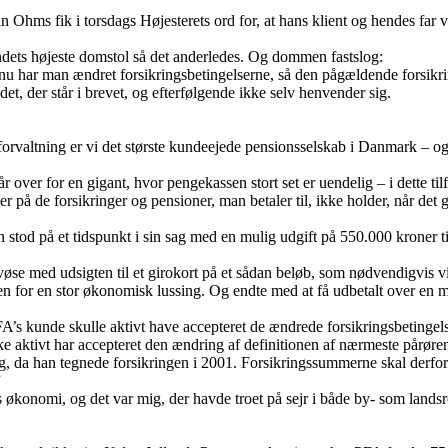
n Ohms fik i torsdags Højesterets ord for, at hans klient og hendes far 
ndets højeste domstol så det anderledes. Og dommen fastslog:
t nu har man ændret forsikringsbetingelserne, så den pågældende forsik
et, der står i brevet, og efterfølgende ikke selv henvender sig.
orvaltning er vi det største kundeejede pensionsselskab i Danmark – og 
ver for en gigant, hvor pengekassen stort set er uendelig – i dette til
r på de forsikringer og pensioner, man betaler til, ikke holder, når det 
od på et tidspunkt i sin sag med en mulig udgift på 550.000 kroner til 
øse med udsigten til et girokort på et sådan beløb, som nødvendigvis vil
en for en stor økonomisk lussing. Og endte med at få udbetalt over en m
PFA’s kunde skulle aktivt have accepteret de ændrede forsikringsbetingels
 aktivt har accepteret den ændring af definitionen af nærmeste pårøren
g, da han tegnede forsikringen i 2001. Forsikringssummerne skal derfor
”
 økonomi, og det var mig, der havde troet på sejr i både by- som landsr