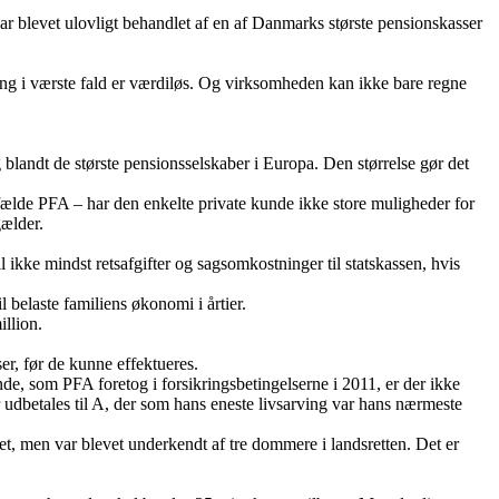
var blevet ulovligt behandlet af en af Danmarks største pensionskasser
ring i værste fald er værdiløs. Og virksomheden kan ikke bare regne
blandt de største pensionsselskaber i Europa. Den størrelse gør det
fælde PFA – har den enkelte private kunde ikke store muligheder for
gælder.
ikke mindst retsafgifter og sagsomkostninger til statskassen, hvis
 belaste familiens økonomi i årtier.
illion.
er, før de kunne effektueres.
de, som PFA foretog i forsikringsbetingelserne i 2011, er der ikke
 udbetales til A, der som hans eneste livsarving var hans nærmeste
et, men var blevet underkendt af tre dommere i landsretten. Det er