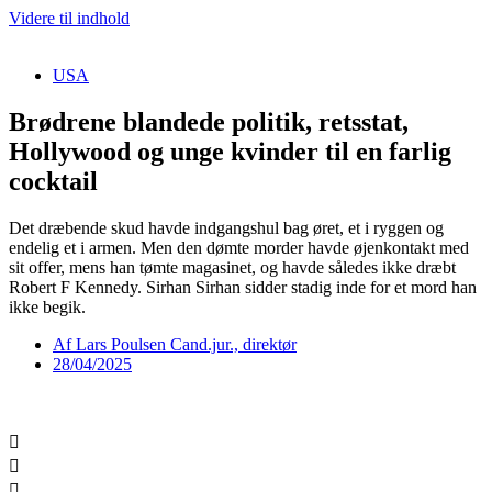
Videre til indhold
USA
Brødrene blandede politik, retsstat,
Hollywood og unge kvinder til en farlig
cocktail
Det dræbende skud havde indgangshul bag øret, et i ryggen og
endelig et i armen. Men den dømte morder havde øjenkontakt med
sit offer, mens han tømte magasinet, og havde således ikke dræbt
Robert F Kennedy. Sirhan Sirhan sidder stadig inde for et mord han
ikke begik.
Af
Lars Poulsen Cand.jur., direktør
28/04/2025