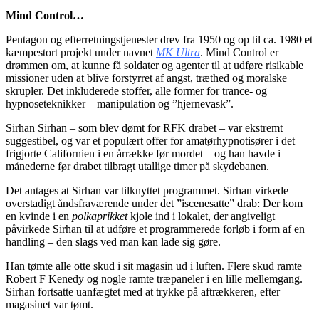
Mind Control…
Pentagon og efterretningstjenester drev fra 1950 og op til ca. 1980 et
kæmpestort projekt under navnet
MK Ultra
. Mind Control er
drømmen om, at kunne få soldater og agenter til at udføre risikable
missioner uden at blive forstyrret af angst, træthed og moralske
skrupler. Det inkluderede stoffer, alle former for trance- og
hypnoseteknikker – manipulation og ”hjernevask”.
Sirhan Sirhan – som blev dømt for RFK drabet – var ekstremt
suggestibel, og var et populært offer for amatørhypnotisører i det
frigjorte Californien i en årrække før mordet – og han havde i
månederne før drabet tilbragt utallige timer på skydebanen.
Det antages at Sirhan var tilknyttet programmet. Sirhan virkede
overstadigt åndsfraværende under det ”iscenesatte” drab: Der kom
en kvinde i en
polkaprikket
kjole ind i lokalet, der angiveligt
påvirkede Sirhan til at udføre et programmerede forløb i form af en
handling – den slags ved man kan lade sig gøre.
Han tømte alle otte skud i sit magasin ud i luften. Flere skud ramte
Robert F Kenedy og nogle ramte træpaneler i en lille mellemgang.
Sirhan fortsatte uanfægtet med at trykke på aftrækkeren, efter
magasinet var tømt.