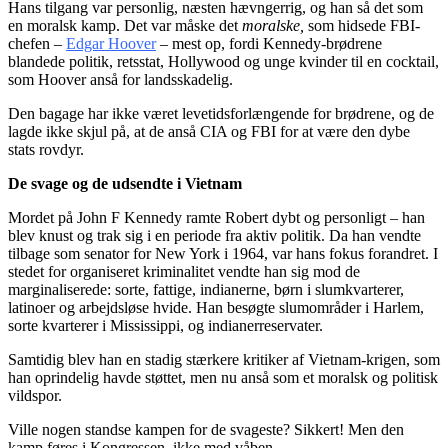
Hans tilgang var personlig, næsten hævngerrig, og han så det som
en moralsk kamp. Det var måske det
moralske,
som hidsede FBI-
chefen –
Edgar Hoover
– mest op, fordi Kennedy-brødrene
blandede politik, retsstat, Hollywood og unge kvinder til en cocktail,
som Hoover anså for landsskadelig.
Den bagage har ikke været levetidsforlængende for brødrene, og de
lagde ikke skjul på, at de anså CIA og FBI for at være den dybe
stats rovdyr.
De svage og de udsendte i Vietnam
Mordet på John F Kennedy ramte Robert dybt og personligt – han
blev knust og trak sig i en periode fra aktiv politik. Da han vendte
tilbage som senator for New York i 1964, var hans fokus forandret. I
stedet for organiseret kriminalitet vendte han sig mod de
marginaliserede: sorte, fattige, indianerne, børn i slumkvarterer,
latinoer og arbejdsløse hvide. Han besøgte slumområder i Harlem,
sorte kvarterer i Mississippi, og indianerreservater.
Samtidig blev han en stadig stærkere kritiker af Vietnam-krigen, som
han oprindelig havde støttet, men nu anså som et moralsk og politisk
vildspor.
Ville nogen standse kampen for de svageste? Sikkert! Men den
kamp føres i Kongressen, ikke med våben.