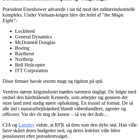
Præsident Eisenhower advarede i sin tid mod det militærindustrielle
kompleks. Under Vietnam-krigen blev det ledet af ”
the Magic
Eight”:
Lockheed
General Dynamics
McDonnell Douglas
Boeing
Raytheon
Northrop
Bell Helicopter
ITT Corporation
Disse firmaer havde enorm magt og rigdom på spil.
Verdens største krigsindustri mødtes nærmest dagligt. De fulgte med
rædsel den hårdtslående Kennedy, som arbejder sig gennem det
store land med stadig større opbakning. En trussel af format. De så
alle ind i massearbejdsløshed blandt våbenhandlere, agenter og
officerer. Var der
én
ting de kunne – så var det drab…
CIA og
Langley
vidste, at RFK så dem som den dybe stat. Han ville
have skåret deres budgetter ned, og deres ledelser ville blive
pensioneret efter præsidentvalget.