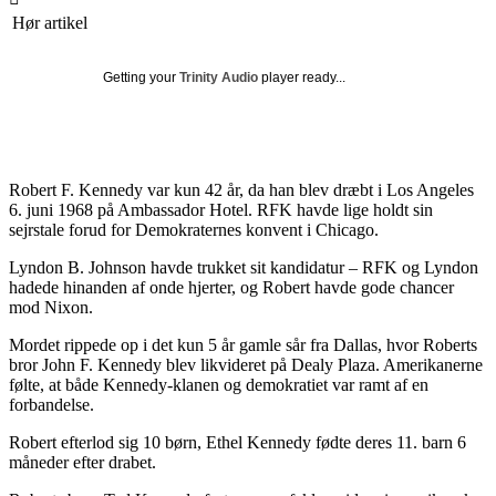
Hør artikel
Getting your
Trinity Audio
player ready...
Robert F. Kennedy var kun 42 år, da han blev dræbt i Los Angeles
6. juni 1968 på Ambassador Hotel. RFK havde lige holdt sin
sejrstale forud for Demokraternes konvent i Chicago.
Lyndon B. Johnson havde trukket sit kandidatur – RFK og Lyndon
hadede hinanden af onde hjerter, og Robert havde gode chancer
mod Nixon.
Mordet rippede op i det kun 5 år gamle sår fra Dallas, hvor Roberts
bror John F. Kennedy blev likvideret på Dealy Plaza. Amerikanerne
følte, at både Kennedy-klanen og demokratiet var ramt af en
forbandelse.
Robert efterlod sig 10 børn, Ethel Kennedy fødte deres 11. barn 6
måneder efter drabet.