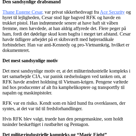
Den sandsynlige drabsmand
Thane Eugene Cesar
,
var privat sikkerhedsvagt fra
Ace Security
og
hyret til lejligheden, Cesar stod lige bagved RFK og havde en
trukket pistol. Han indrømmede senere at have haft sit våben
fremme, men hævdede, at han aldrig affyrede det. Flere peger på
ham, fordi det dødelige skud kom bagfra i meget tæt afstand. Cesar
havde tidligere arbejdet på et skibsværft med højreradikale
forbindelser. Han var anti-Kennedy og pro-Vietnamkrig, hvilket er
dokumenteret.
Det mest sandsynlige motiv
Det mest sandsynlige motiv er, at det militærindustrielle kompleks i
tæt samarbejde CIA, var panisk rædselsslagen ved tanken om, at
RFK havde ændret holdning til Vietnam-krigen. Pengene væltede
ind hos producenter af alt fra kamphelikoptere og transportfly til
napalm og maskinpistoler.
RFK var en risiko. Kendt som en hård hund fra overklassen, der
syntes, at det var tid til fredsforhandlinger.
Hvis RFK blev valgt, truede han den pengemaskine, som holdt
tusinder beskæftiget i rustbæltet og Pentagon.
Det militærindustrielle kompleks og “Magic Eight”