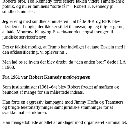
Roberts bror, Ted Kennedy førte senere faklen videre i amerikansk
politik, og nu er familiens “sorte får” – Robert F. Kennedy jr. –
sundhedsminister.
Jeg er enig med sundhedsministeren i, at både JFK og RFK blev
likvideret af nogle, der ikke er stillet til ansvar, og jeg tilføjer gerne,
at både Monroe-, King- og Epstein-mordene også trænger til
juridiske serviceeftersyn.
Det er faktisk modigt, at Trump har indvilget i at tage Epstein med i
den afklassificering, vi oplever nu…
Men lad os se hvem der blev dræbt, da “den anden bror” døde i LA
i 1968.
Fra 1961 var Robert Kennedy
mafia-jægeren
Som justitsminister (1961–64) blev Robert frygtet af mafiaen og
beundret af mange for sin målrettede indsats.
Han førte en aggressiv kampagne mod Jimmy Hoffa og Teamsters,
og brugte telefonaflytninger samt juridiske stramninger for at
svække mafiastrukturen.
Han mangedoblede antallet af anklager mod organiseret kriminalitet.