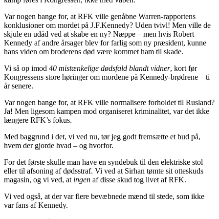
Var nogen bange for, at RFK ville genåbne Warren-rapportens
konklusioner om mordet på J.F.Kennedy? Uden tvivl! Men ville de
skjule en udåd ved at skabe en ny? Næppe – men hvis Robert
Kennedy af andre årsager blev for farlig som ny præsident, kunne
hans viden om broderens død være kommet ham til skade.
Vi så op imod
40 mistænkelige dødsfald blandt vidner
, kort før
Kongressens store høringer om mordene på Kennedy-brødrene – ti
år senere.
Var nogen bange for, at RFK ville normalisere forholdet til Rusland?
Ja! Men ligesom kampen mod organiseret kriminalitet, var det ikke
længere RFK’s fokus.
Med baggrund i det, vi ved nu, tør jeg godt fremsætte et bud på,
hvem der gjorde hvad – og hvorfor.
For det første skulle man have en syndebuk til den elektriske stol
eller til afsoning af dødsstraf. Vi ved at Sirhan tømte sit otteskuds
magasin, og vi ved, at
ingen
af disse skud tog livet af RFK.
Vi ved også, at der var flere bevæbnede mænd til stede, som ikke
var fans af Kennedy.