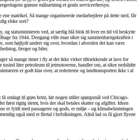
 regeringens grønne målsætning et gratis serviceeftersyn.
ene matrikel. Så mange organiserede medarbejdere på dette sted, får
dig elske sort?
og statsministeren ved, at særlig blå blok til hver en tid vil beskytte
tilbage fra 1944. Dengang ville man sikre sig sammenhængskraften i
ere, som højlydt undrer sig over, hvordan i alverden det kan være
ghedstog, færger og biler.
r så mange timer i fly at det ikke virker tiltrækkende at lave for
sind liter petroleum til jetmotorerne, handler om, at sikre nedslidte
inisteren er godt klar over, at rederierne og landtransporten ikke i al
 få omlagt til grøn brint, før nogen stiller spørgsmål ved Chicago-
først rigtig slemt, hvis der skal betales skatter og afgifter. Ideen
lyene er fyldt med passagerer og gods, er miljø – og klimabelastningen
entlig også med et flertal i befolkningen. Altså lad os få gjort flyene