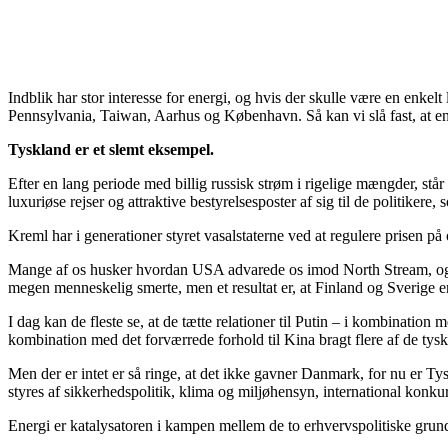
Indblik har stor interesse for energi, og hvis der skulle være en enke
Pennsylvania, Taiwan, Aarhus og København. Så kan vi slå fast, at ene
Tyskland er et slemt eksempel.
Efter en lang periode med billig russisk strøm i rigelige mængder, stå
luxuriøse rejser og attraktive bestyrelsesposter af sig til de politikere, 
Kreml har i generationer styret vasalstaterne ved at regulere prisen på 
Mange af os husker hvordan USA advarede os imod North Stream, og h
megen menneskelig smerte, men et resultat er, at Finland og Sverig
I dag kan de fleste se, at de tætte relationer til Putin – i kombination
kombination med det forværrede forhold til Kina bragt flere af de tys
Men der er intet er så ringe, at det ikke gavner Danmark, for nu er Tys
styres af sikkerhedspolitik, klima og miljøhensyn, international konkur
Energi er katalysatoren i kampen mellem de to erhvervspolitiske grun