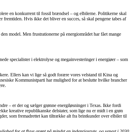
lere en konkurrent til fossil brændsel – og elbilerne. Politikerne skal
er fremtiden. Hvis ikke det bliver en succes, så skal pengene tabes af
med den model. Men frustrationerne på energiområdet har fået mange
ede specialister i elektrolyse og megainvesteringer i energiøer – som
ere. Ellers kan vi lige så godt forære vores velstand til Kina og
nesiske Kommunistparti har mulighed for at beslutte hvilke brancher
ere.
dre – er der og sælger grønne energiløsninger i Texas. Ikke fordi
kke kreative republikanske delstater, som lige nu er midt i en grøn
der, som fremadrettet kan tiltrække alt fra brintkunder over elbiler til
lighed for at flyve grønt på mindst en indenrigsrute, og senest i 2030