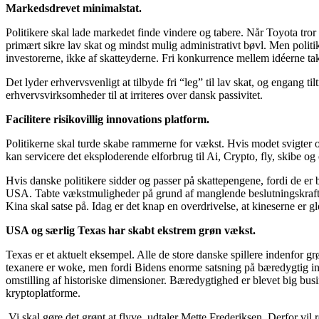
Markedsdrevet minimalstat.
Politikere skal lade markedet finde vindere og tabere. Når Toyota tror p
primært sikre lav skat og mindst mulig administrativt bøvl. Men politik
investorerne, ikke af skatteyderne. Fri konkurrence mellem idéerne ta
Det lyder erhvervsvenligt at tilbyde fri “leg” til lav skat, og engan
erhvervsvirksomheder til at irriteres over dansk passivitet.
Facilitere risikovillig innovations platform.
Politikerne skal turde skabe rammerne for vækst. Hvis modet svigter o
kan servicere det eksploderende elforbrug til Ai, Crypto, fly, skibe og
Hvis danske politikere sidder og passer på skattepengene, fordi de er b
USA. Tabte vækstmuligheder på grund af manglende beslutningskraft e
Kina skal satse på. Idag er det knap en overdrivelse, at kineserne er gl
USA og særlig Texas har skabt ekstrem grøn vækst.
Texas er et aktuelt eksempel. Alle de store danske spillere indenfor 
texanere er woke, men fordi Bidens enorme satsning på bæredygtig infr
omstilling af historiske dimensioner. Bæredygtighed er blevet big busines
kryptoplatforme.
Vi skal gøre det grønt at flyve, udtaler Mette Frederiksen. Derfor vil 