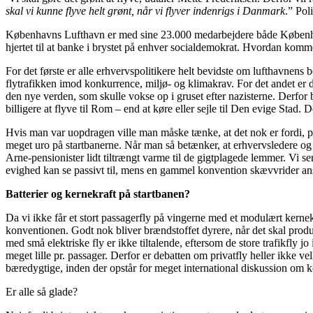
skal vi kunne flyve helt grønt, når vi flyver indenrigs i Danmark
.” Pol
Københavns Lufthavn er med sine 23.000 medarbejdere både København
hjertet til at banke i brystet på enhver socialdemokrat. Hvordan komm
For det første er alle erhvervspolitikere helt bevidste om lufthavnens 
flytrafikken imod konkurrence, miljø- og klimakrav. For det andet e
den nye verden, som skulle vokse op i gruset efter nazisterne. Derfor b
billigere at flyve til Rom – end at køre eller sejle til Den evige Stad.
Hvis man var uopdragen ville man måske tænke, at det nok er fordi, pol
meget uro på startbanerne. Når man så betænker, at erhvervsledere og 
Arne-pensionister lidt tiltrængt varme til de gigtplagede lemmer. Vi sen
evighed kan se passivt til, mens en gammel konvention skævvrider ansva
Batterier og kernekraft på startbanen?
Da vi ikke får et stort passagerfly på vingerne med et modulært kernekr
konventionen. Godt nok bliver brændstoffet dyrere, når det skal produce
med små elektriske fly er ikke tiltalende, eftersom de store trafikfly 
meget lille pr. passager. Derfor er debatten om privatfly heller ikke v
bæredygtige, inden der opstår for meget international diskussion om 
Er alle så glade?