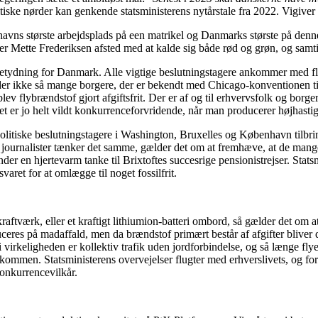
itiske nørder kan genkende statsministerens nytårstale fra 2022. Vigiver
s største arbejdsplads på een matrikel og Danmarks største på denne 
er Mette Frederiksen afsted med at kalde sig både rød og grøn, og samti
betydning for Danmark. Alle vigtige beslutningstagere ankommer med fly, 
r der ikke så mange borgere, der er bekendt med Chicago-konventionen 
lev flybrændstof gjort afgiftsfrit. Der er af og til erhvervsfolk og borg
 Det er jo helt vildt konkurrenceforvridende, når man producerer højhasti
itiske beslutningstagere i Washington, Bruxelles og København tilbringe
journalister tænker det samme, gælder det om at fremhæve, at de mange tu
der en hjertevarm tanke til Brixtoftes succesrige pensionistrejser. Statsm
ret for at omlægge til noget fossilfrit.
aftværk, eller et kraftigt lithiumion-batteri ombord, så gælder det om at
res på madaffald, men da brændstof primært består af afgifter bliver det 
jo i virkeligheden er kollektiv trafik uden jordforbindelse, og så længe f
elkommen. Statsministerens overvejelser flugter med erhverslivets, og form
konkurrencevilkår.