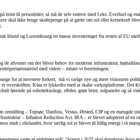
å brint til personbiler, så må de selv entrere med f.eks. Everfuel og etab
ere skal ikke bruge skattepenge på at gætte om sol eller kernekraft bliv
k.
g tiltrak Irland og Luxembourg en masse investeringer fra resten af EU 
g de afventer om der bliver behov for moderne infrastruktur, højtuddann
 entreprenørmateriel med videre – mister vi forretningen.
ange for at investere forkert, må vi vælge nye og mere visionære politik
r overskriften. Kina er lykkedes med at skabe vækstplatforme. Det Ki
obalt førende på robotteknologi, elbiler, grøn brint, solpaneler og så vid
grøn omstilling – Topsøe, Danfoss, Vestas, Ørsted, CIP og en mængde min
astruktur – Inflation Reduction Act. IRA – er blevet adopteret af en ræ
s midt i olielandet, hvor særlig sol er blevet til billig energi i rå mæng
regeringen sætte et ambitiøst mål: “
Senest i 2025 skal danskerne have mu