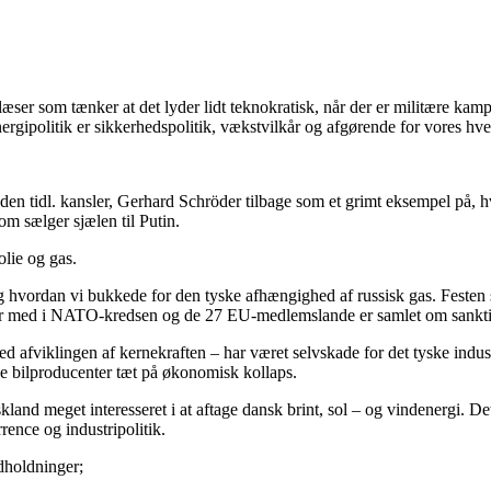
lt læser som tænker at det lyder lidt teknokratisk, når der er militære 
rgipolitik er sikkerhedspolitik, vækstvilkår og afgørende for vores hv
r den tidl. kansler, Gerhard Schröder tilbage som et grimt eksempel på, 
som sælger sjælen til Putin.
olie og gas.
vordan vi bukkede for den tyske afhængighed af russisk gas. Festen s
e er med i NATO-kredsen og de 27 EU-medlemslande er samlet om sankt
 med afviklingen af kernekraften – har været selvskade for det tyske indus
ke bilproducenter tæt på økonomisk kollaps.
kland meget interesseret i at aftage dansk brint, sol – og vindenergi. D
rence og industripolitik.
dholdninger;