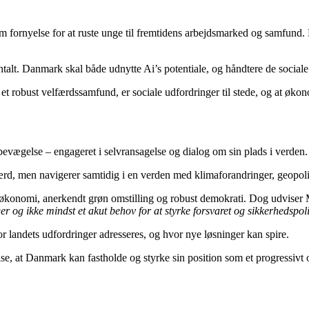
m fornyelse for at ruste unge til fremtidens arbejdsmarked og samfun
alt. Danmark skal både udnytte Ai’s potentiale, og håndtere de sociale 
et robust velfærdssamfund, er sociale udfordringer til stede, og at øk
bevægelse – engageret i selvransagelse og dialog om sin plads i verden.
rd, men navigerer samtidig i en verden med klimaforandringer, geopoliti
l økonomi, anerkendt grøn omstilling og robust demokrati. Dog udvise
nger og ikke mindst et akut behov for at styrke forsvaret og sikkerhedspol
r landets udfordringer adresseres, og hvor nye løsninger kan spire.
else, at Danmark kan fastholde og styrke sin position som et progressiv