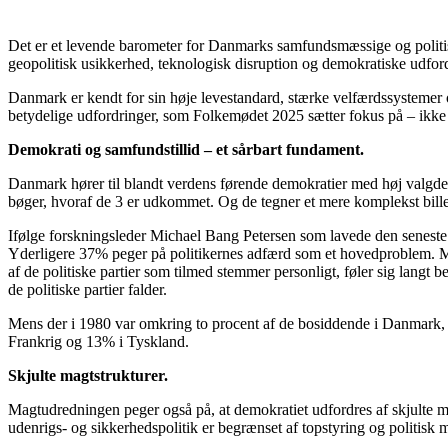
Det er et levende barometer for Danmarks samfundsmæssige og politiske
geopolitisk usikkerhed, teknologisk disruption og demokratiske udford
Danmark er kendt for sin høje levestandard, stærke velfærdssystemer o
betydelige udfordringer, som Folkemødet 2025 sætter fokus på – ikke 
Demokrati og samfundstillid – et sårbart fundament.
Danmark hører til blandt verdens førende demokratier med høj valgdelt
bøger, hvoraf de 3 er udkommet. Og de tegner et mere komplekst bill
Ifølge forskningsleder Michael Bang Petersen som lavede den seneste
Yderligere 37% peger på politikernes adfærd som et hovedproblem. Mi
af de politiske partier som tilmed stemmer personligt, føler sig langt
de politiske partier falder.
Mens der i 1980 var omkring to procent af de bosiddende i Danmark, d
Frankrig og 13% i Tyskland.
Skjulte magtstrukturer.
Magtudredningen peger også på, at demokratiet udfordres af skjulte ma
udenrigs- og sikkerhedspolitik er begrænset af topstyring og politis