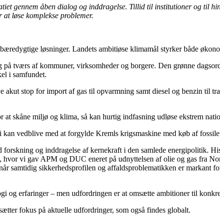
atiet gennem åben dialog og inddragelse. Tillid til institutioner og til
for at løse komplekse problemer.
bæredygtige løsninger. Landets ambitiøse klimamål styrker både økonom
g på tværs af kommuner, virksomheder og borgere. Den grønne dagsorde
kel i samfundet.
 akut stop for import af gas til opvarmning samt diesel og benzin til tra
or at skåne miljø og klima, så kan hurtig indfasning udløse ekstrem natio
vi kan vedblive med at forgylde Kremls krigsmaskine med køb af fossile
od forskning og inddragelse af kernekraft i den samlede energipolitik. H
n, hvor vi gav APM og DUC eneret på udnyttelsen af olie og gas fra Nor
g når samtidig sikkerhedsprofilen og affaldsproblematikken er markant 
ogi og erfaringer – men udfordringen er at omsætte ambitioner til konkre
ter fokus på aktuelle udfordringer, som også findes globalt.