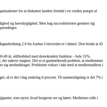
isationer for at diskutere landets fremtid i en verden præget af
ti, lighed og bæredygtighed. Men bag succeshistorien gemmer sig
 spændinger.
agtudredning 2.0 fra Aarhus Universitet er i fødsel. Den består at 45
0-49 år, utilfredshed med demokratiets funktion – hele 31%.
er, der udøver magten. Det er et gammelkendt problem, at medlemmer
øler sig medinddraget. Problemet vokser i takt med at medlemstallene i
t, så er det i dag omkring ti procent. Til sammenligning er det 7% i
iganter, som styrer, hvad borgerne ser og hører. Mediernes rolle i