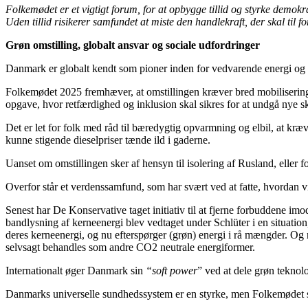
Folkemødet er et vigtigt forum, for at opbygge tillid og styrke demokr
Uden tillid risikerer samfundet at miste den handlekraft, der skal til 
Grøn omstilling, globalt ansvar og sociale udfordringer
Danmark er globalt kendt som pioner inden for vedvarende energi og 
Folkemødet 2025 fremhæver, at omstillingen kræver bred mobiliserin
opgave, hvor retfærdighed og inklusion skal sikres for at undgå nye s
Det er let for folk med råd til bæredygtig opvarmning og elbil, at kræve
kunne stigende dieselpriser tænde ild i gaderne.
Uanset om omstillingen sker af hensyn til isolering af Rusland, eller f
Overfor står et verdenssamfund, som har svært ved at fatte, hvordan 
Senest har De Konservative taget initiativ til at fjerne forbuddene im
bandlysning af kerneenergi blev vedtaget under Schlüter i en situatio
deres kerneenergi, og nu efterspørger (grøn) energi i rå mængder. O
selvsagt behandles som andre CO2 neutrale energiformer.
Internationalt øger Danmark sin
“soft power
” ved at dele grøn teknol
Danmarks universelle sundhedssystem er en styrke, men Folkemødet sæt