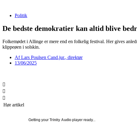
Videre
til
Politik
indhold
De bedste demokratier kan altid blive bed
Folkemødet i Allinge er mere end en folkelig festival. Her gives anled
klippeøen i solskin.
Af
Lars Poulsen Cand.jur., direktør
13/06/2025
Hør artikel
Getting your
Trinity Audio
player ready...