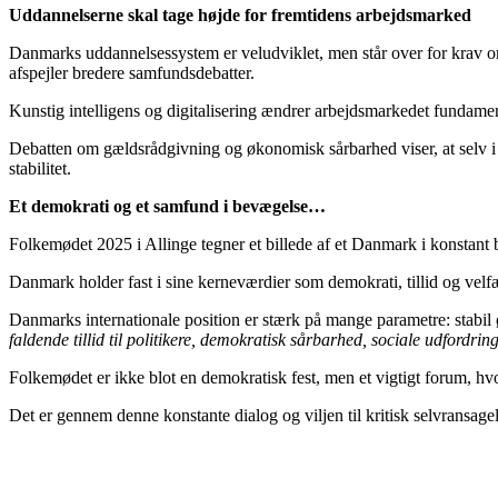
Uddannelserne skal tage højde for fremtidens arbejdsmarked
Danmarks uddannelsessystem er veludviklet, men står over for krav o
afspejler bredere samfundsdebatter.
Kunstig intelligens og digitalisering ændrer arbejdsmarkedet fundament
Debatten om gældsrådgivning og økonomisk sårbarhed viser, at selv i 
stabilitet.
Et demokrati og et samfund i bevægelse…
Folkemødet 2025 i Allinge tegner et billede af et Danmark i konstant 
Danmark holder fast i sine kerneværdier som demokrati, tillid og velfæ
Danmarks internationale position er stærk på mange parametre: stabi
faldende tillid til politikere, demokratisk sårbarhed, sociale udfordri
Folkemødet er ikke blot en demokratisk fest, men et vigtigt forum, hvo
Det er gennem denne konstante dialog og viljen til kritisk selvransag