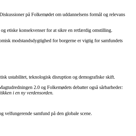
d. Diskussioner på Folkemødet om uddannelsens formål og relevans
og etiske konsekvenser for at sikre en retfærdig omstilling.
onomisk modstandsdygtighed for borgerne er vigtig for samfundets
sk ustabilitet, teknologisk disruption og demografiske skift.
r Magtudredningen 2.0 og Folkemødets debatter også sårbarheder
:
itikken i en ny verdensorden.
t og velfungerende samfund på den globale scene.