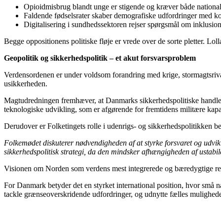
Opioidmisbrug blandt unge er stigende og kræver både nationale
Faldende fødselsrater skaber demografiske udfordringer med k
Digitalisering i sundhedssektoren rejser spørgsmål om inklusion 
Begge oppositionens politiske fløje er vrede over de sorte pletter. Lol
Geopolitik og sikkerhedspolitik – et akut forsvarsproblem
Verdensordenen er under voldsom forandring med krige, stormagtsrivali
usikkerheden.
Magtudredningen fremhæver, at Danmarks sikkerhedspolitiske handlefr
teknologiske udvikling, som er afgørende for fremtidens militære kapac
Derudover er Folketingets rolle i udenrigs- og sikkerhedspolitikken b
Folkemødet diskuterer nødvendigheden af at styrke forsvaret og udvikl
sikkerhedspolitisk strategi, da den mindsker afhængigheden af ustabil
Visionen om Norden som verdens mest integrerede og bæredygtige regio
For Danmark betyder det en styrket international position, hvor små 
tackle grænseoverskridende udfordringer, og udnytte fælles mulighede