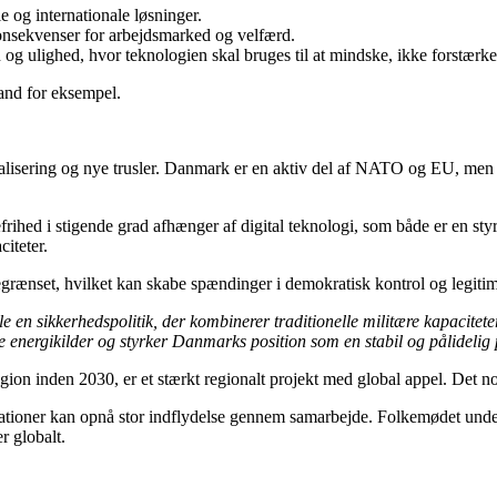
 og internationale løsninger.
onsekvenser for arbejdsmarked og velfærd.
og ulighed, hvor teknologien skal bruges til at mindske, ikke forstærke,
land for eksempel.
sering og nye trusler. Danmark er en aktiv del af NATO og EU, men står
ihed i stigende grad afhænger af digital teknologi, som både er en st
iteter.
egrænset, hvilket kan skabe spændinger i demokratisk kontrol og legitimi
e en sikkerhedspolitik, der kombinerer traditionelle militære kapacite
e energikilder og styrker Danmarks position som en stabil og pålidelig 
n inden 2030, er et stærkt regionalt projekt med global appel. Det nord
nationer kan opnå stor indflydelse gennem samarbejde. Folkemødet unders
r globalt.