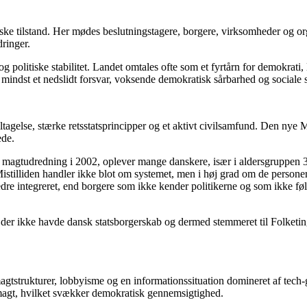
 tilstand. Her mødes beslutningstagere, borgere, virksomheder og organ
ringer.
g politiske stabilitet. Landet omtales ofte som et fyrtårn for demokra
mindst et nedslidt forsvar, voksende demokratisk sårbarhed og sociale
agelse, stærke retsstatsprincipper og et aktivt civilsamfund. Den nye M
ede.
 magtudredning i 2002, oplever mange danskere, især i aldersgruppen 3
stilliden handler ikke blot om systemet, men i høj grad om de person
 bedre integreret, end borgere som ikke kender politikerne og som ikke f
er ikke havde dansk statsborgerskab og dermed stemmeret til Folketinge
gtstrukturer, lobbyisme og en informationssituation domineret af tech-g
k magt, hvilket svækker demokratisk gennemsigtighed.