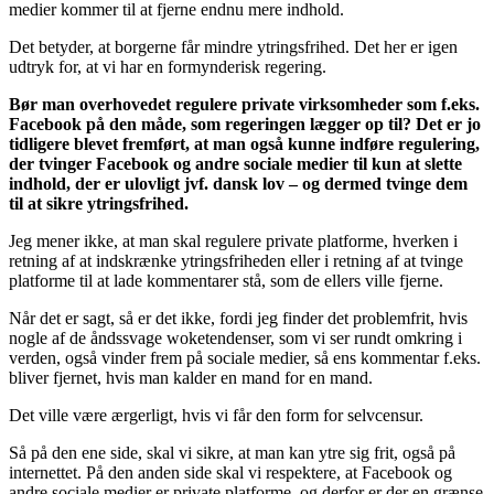
medier kommer til at fjerne endnu mere indhold.
Det betyder, at borgerne får mindre ytringsfrihed. Det her er igen
udtryk for, at vi har en formynderisk regering.
Bør man overhovedet regulere private virksomheder som f.eks.
Facebook på den måde, som regeringen lægger op til? Det er jo
tidligere blevet fremført, at man også kunne indføre regulering,
der tvinger Facebook og andre sociale medier til kun at slette
indhold, der er ulovligt jvf. dansk lov – og dermed tvinge dem
til at sikre ytringsfrihed.
Jeg mener ikke, at man skal regulere private platforme, hverken i
retning af at indskrænke ytringsfriheden eller i retning af at tvinge
platforme til at lade kommentarer stå, som de ellers ville fjerne.
Når det er sagt, så er det ikke, fordi jeg finder det problemfrit, hvis
nogle af de åndssvage woketendenser, som vi ser rundt omkring i
verden, også vinder frem på sociale medier, så ens kommentar f.eks.
bliver fjernet, hvis man kalder en mand for en mand.
Det ville være ærgerligt, hvis vi får den form for selvcensur.
Så på den ene side, skal vi sikre, at man kan ytre sig frit, også på
internettet. På den anden side skal vi respektere, at Facebook og
andre sociale medier er private platforme, og derfor er der en grænse