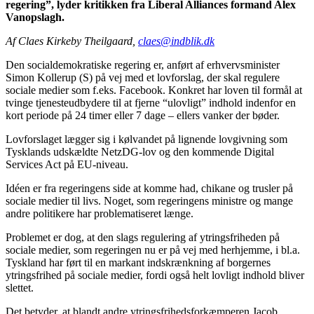
regering”, lyder kritikken fra Liberal Alliances formand Alex
Vanopslagh.
Af Claes Kirkeby Theilgaard,
claes@indblik.dk
Den socialdemokratiske regering er, anført af erhvervsminister
Simon Kollerup (S) på vej med et lovforslag, der skal regulere
sociale medier som f.eks. Facebook. Konkret har loven til formål at
tvinge tjenesteudbydere til at fjerne “ulovligt” indhold indenfor en
kort periode på 24 timer eller 7 dage – ellers vanker der bøder.
Lovforslaget lægger sig i kølvandet på lignende lovgivning som
Tysklands udskældte NetzDG-lov og den kommende Digital
Services Act på EU-niveau.
Idéen er fra regeringens side at komme had, chikane og trusler på
sociale medier til livs. Noget, som regeringens ministre og mange
andre politikere har problematiseret længe.
Problemet er dog, at den slags regulering af ytringsfriheden på
sociale medier, som regeringen nu er på vej med herhjemme, i bl.a.
Tyskland har ført til en markant indskrænkning af borgernes
ytringsfrihed på sociale medier, fordi også helt lovligt indhold bliver
slettet.
Det betyder, at blandt andre ytringsfrihedsforkæmperen Jacob