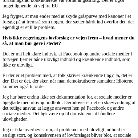
forfatningsråd konkluderede var forfatningsstridig. Der er også
noget lignende på vej fra EU.
Jeg frygter, at man ender med at skyde gråspurve med kanoner i et
forsøg på at fremstå som nogen, der sætter hårdt ind overfor det, der
egentligt er et lille problem.
Hvis ikke regeringens lovforslag er vejen frem – hvad mener du
så, at man bør gøre i stedet?
Det er mit helt klare indtryk, at Facebook og andre sociale medier i
forvejen fjerner både ulovligt indhold og krænkende indhold, som
ikke er ulovligt.
Er der er et problem med, at folk skriver krænkende ting? Ja, det er
der. Det er det, der sker, når man demokratiserer samtalen: Idioterne
kommer også til orde.
Jeg har bare endnu ikke set dokumentation for, at sociale medier er
ligeglade med ulovligt indhold. Derudover er det en skævvridning af
det retlige ansvar, at lægge ansvaret hen på Facebook og andre
sociale medier. Det bør være op til domstolene at håndtere
ulovligheder.
Jeg er ikke overbevist om, at problemet med ulovligt indhold er
særligt stort, og konsekvensen af lovforslaget bliver blot, at sociale