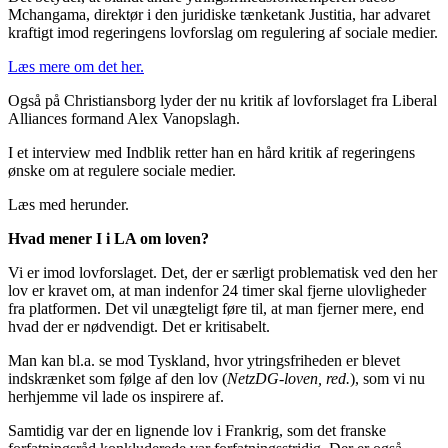
Mchangama, direktør i den juridiske tænketank Justitia, har advaret
kraftigt imod regeringens lovforslag om regulering af sociale medier.
Læs mere om det her.
Også på Christiansborg lyder der nu kritik af lovforslaget fra Liberal
Alliances formand Alex Vanopslagh.
I et interview med Indblik retter han en hård kritik af regeringens
ønske om at regulere sociale medier.
Læs med herunder.
Hvad mener I i LA om loven?
Vi er imod lovforslaget. Det, der er særligt problematisk ved den her
lov er kravet om, at man indenfor 24 timer skal fjerne ulovligheder
fra platformen. Det vil unægteligt føre til, at man fjerner mere, end
hvad der er nødvendigt. Det er kritisabelt.
Man kan bl.a. se mod Tyskland, hvor ytringsfriheden er blevet
indskrænket som følge af den lov (
NetzDG-loven, red.
), som vi nu
herhjemme vil lade os inspirere af.
Samtidig var der en lignende lov i Frankrig, som det franske