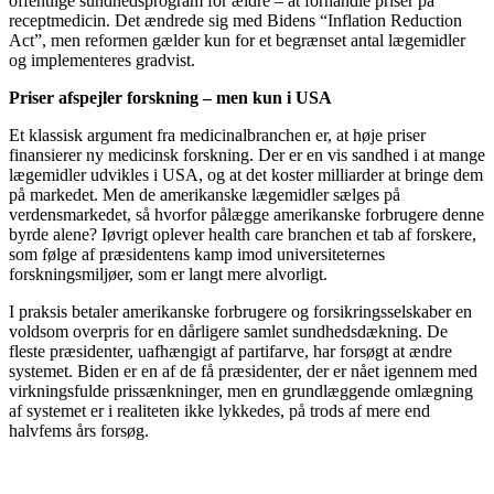
offentlige sundhedsprogram for ældre – at forhandle priser på
receptmedicin. Det ændrede sig med Bidens “Inflation Reduction
Act”, men reformen gælder kun for et begrænset antal lægemidler
og implementeres gradvist.
Priser afspejler forskning – men kun i USA
Et klassisk argument fra medicinalbranchen er, at høje priser
finansierer ny medicinsk forskning. Der er en vis sandhed i at mange
lægemidler udvikles i USA, og at det koster milliarder at bringe dem
på markedet. Men de amerikanske lægemidler sælges på
verdensmarkedet, så hvorfor pålægge amerikanske forbrugere denne
byrde alene? Iøvrigt oplever health care branchen et tab af forskere,
som følge af præsidentens kamp imod universiteternes
forskningsmiljøer, som er langt mere alvorligt.
I praksis betaler amerikanske forbrugere og forsikringsselskaber en
voldsom overpris for en dårligere samlet sundhedsdækning. De
fleste præsidenter, uafhængigt af partifarve, har forsøgt at ændre
systemet. Biden er en af de få præsidenter, der er nået igennem med
virkningsfulde prissænkninger, men en grundlæggende omlægning
af systemet er i realiteten ikke lykkedes, på trods af mere end
halvfems års forsøg.