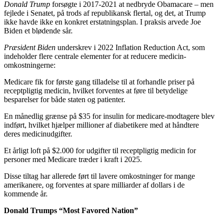
Donald Trump
forsøgte i 2017-2021 at nedbryde Obamacare – men
fejlede i Senatet, på trods af republikansk flertal, og det, at Trump
ikke havde ikke en konkret erstatningsplan. I praksis arvede Joe
Biden et blødende sår.
Præsident Biden
underskrev i 2022 Inflation Reduction Act, som
indeholder flere centrale elementer for at reducere medicin-
omkostningerne:
Medicare fik for første gang tilladelse til at forhandle priser på
receptpligtig medicin, hvilket forventes at føre til betydelige
besparelser for både staten og patienter.
En månedlig grænse på $35 for insulin for medicare-modtagere blev
indført, hvilket hjælper millioner af diabetikere med at håndtere
deres medicinudgifter.
Et årligt loft på $2.000 for udgifter til receptpligtig medicin for
personer med Medicare træder i kraft i 2025.
Disse tiltag har allerede ført til lavere omkostninger for mange
amerikanere, og forventes at spare milliarder af dollars i de
kommende år.
Donald Trumps “Most Favored Nation”