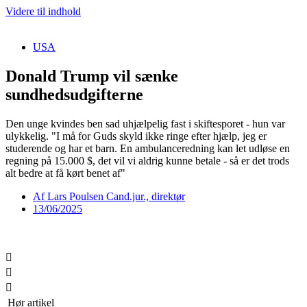
Videre til indhold
USA
Donald Trump vil sænke
sundhedsudgifterne
Den unge kvindes ben sad uhjælpelig fast i skiftesporet - hun var
ulykkelig. "I må for Guds skyld ikke ringe efter hjælp, jeg er
studerende og har et barn. En ambulanceredning kan let udløse en
regning på 15.000 $, det vil vi aldrig kunne betale - så er det trods
alt bedre at få kørt benet af"
Af
Lars Poulsen Cand.jur., direktør
13/06/2025
Hør artikel