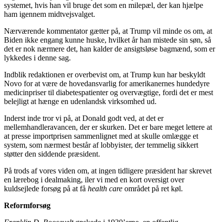
systemet, hvis han vil bruge det som en milepæl, der kan hjælpe
ham igennem midtvejsvalget.
Nærværende kommentator gætter på, at Trump vil minde os om, at
Biden ikke engang kunne huske, hvilket år han mistede sin søn, så
det er nok nærmere det, han kalder de ansigtsløse bagmænd, som er
lykkedes i denne sag.
Indblik redaktionen er overbevist om, at Trump kun har beskyldt
Novo for at være de hovedansvarlig for amerikanernes hundedyre
medicinpriser til diabetespatienter og overvægtige, fordi det er mest
belejligt at hænge en udenlandsk virksomhed ud.
Inderst inde tror vi på, at Donald godt ved, at det er
mellemhandleravancen, der er skurken. Det er bare meget lettere at
at presse importprisen sammenlignet med at skulle omlægge et
system, som nærmest består af lobbyister, der temmelig sikkert
støtter den siddende præsident.
På trods af vores viden om, at ingen tidligere præsident har skrevet
en lærebog i dealmaking, iler vi med en kort oversigt over
kuldsejlede forsøg på at få
health care
området på ret køl.
Reformforsøg