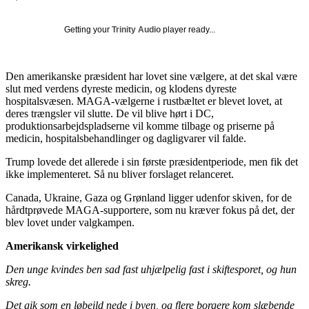
Getting your
Trinity Audio
player ready...
Den amerikanske præsident har lovet sine vælgere, at det skal være
slut med verdens dyreste medicin, og klodens dyreste
hospitalsvæsen. MAGA-vælgerne i rustbæltet er blevet lovet, at
deres trængsler vil slutte. De vil blive hørt i DC,
produktionsarbejdspladserne vil komme tilbage og priserne på
medicin, hospitalsbehandlinger og dagligvarer vil falde.
Trump lovede det allerede i sin første præsidentperiode, men fik det
ikke implementeret. Så nu bliver forslaget relanceret.
Canada, Ukraine, Gaza og Grønland ligger udenfor skiven, for de
hårdtprøvede MAGA-supportere, som nu kræver fokus på det, der
blev lovet under valgkampen.
Amerikansk virkelighed
Den unge kvindes ben sad fast uhjælpelig fast i skiftesporet, og hun
skreg.
Det gik som en løbeild nede i byen, og flere borgere kom slæbende