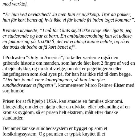
med værktøj.
“Er hun ved bevidsthed? Ja men hun er ulykkelig. Tror da pokker,
hun får kørt benet af, hvis ikke vi får hende fri inden toget kommer”.
Kvinden klynkede; “I må for Guds skyld ikke ringe efter hjælp, jeg
er studerende og har et barn. En ambulanceredning kan let udløse
en fakturering på 15.000 $, det vil vi aldrig kunne betale, og så er
det trods alt bedre at få kørt benet af”.
I Podcasten “Only in America”; fortæller værterne også den
gribende historie om manden, som havde fået kørt 2 fingre af ved en
arbejdsulykke, og nu skal vælge, om det er pegefingeren eller
langefingeren som skal syes på, for han har ikke råd til dem begge.
“Det bør jo nok være langefingeren, så han kan give
sundhedsvæsenet fingeren”
, kommenterer Mirco Reimer-Elster med
sort humor.
Prisen for at få hjælp i USA, kan smadre en families økonomi.
Ligegyldig om det er hjælp efter en ulykke, eller behandling af en
kronisk sygdom, så er prisen helt ekstrem, målt efter danske
standarder.
Det amerikanske sundhedssystem er bygget op som et
forsikringssystem. Og præmien er typisk knyttet til et