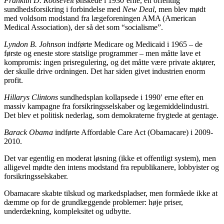
Franklin D. Roosevelt
ønskede i 1930’erne, en offentlig
sundhedsforsikring i forbindelse med
New Deal
, men blev mødt
med voldsom modstand fra lægeforeningen AMA (American
Medical Association), der så det som “socialisme”.
Lyndon B. Johnson
indførte Medicare og Medicaid i 1965 – de
første og eneste store statslige programmer – men måtte lave et
kompromis: ingen prisregulering, og det måtte være private aktører,
der skulle drive ordningen. Det har siden givet industrien enorm
profit.
Hillarys Clintons
sundhedsplan kollapsede i 1990′ erne efter en
massiv kampagne fra forsikringsselskaber og lægemiddelindustri.
Det blev et politisk nederlag, som demokraterne frygtede at gentage.
Barack Obama
indførte Affordable Care Act (Obamacare) i 2009-
2010.
Det var egentlig en moderat løsning (ikke et offentligt system), men
alligevel mødte den intens modstand fra republikanere, lobbyister og
forsikringsselskaber.
Obamacare skabte tilskud og markedspladser, men formåede ikke at
dæmme op for de grundlæggende problemer: høje priser,
underdækning, kompleksitet og udbytte.