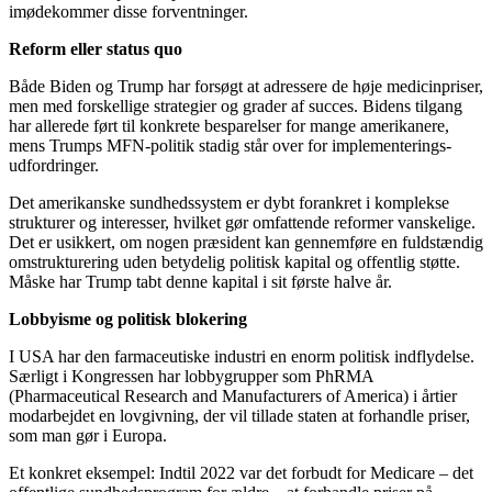
imødekommer disse forventninger.
Reform eller status quo
Både Biden og Trump har forsøgt at adressere de høje medicinpriser,
men med forskellige strategier og grader af succes. Bidens tilgang
har allerede ført til konkrete besparelser for mange amerikanere,
mens Trumps MFN-politik stadig står over for implementerings-
udfordringer.
Det amerikanske sundhedssystem er dybt forankret i komplekse
strukturer og interesser, hvilket gør omfattende reformer vanskelige.
Det er usikkert, om nogen præsident kan gennemføre en fuldstændig
omstrukturering uden betydelig politisk kapital og offentlig støtte.
Måske har Trump tabt denne kapital i sit første halve år.
Lobbyisme og politisk blokering
I USA har den farmaceutiske industri en enorm politisk indflydelse.
Særligt i Kongressen har lobbygrupper som PhRMA
(Pharmaceutical Research and Manufacturers of America) i årtier
modarbejdet en lovgivning, der vil tillade staten at forhandle priser,
som man gør i Europa.
Et konkret eksempel: Indtil 2022 var det forbudt for Medicare – det