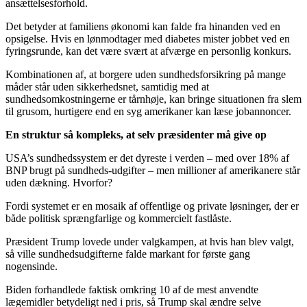
ansættelsesforhold.
Det betyder at familiens økonomi kan falde fra hinanden ved en
opsigelse. Hvis en lønmodtager med diabetes mister jobbet ved en
fyringsrunde, kan det være svært at afværge en personlig konkurs.
Kombinationen af, at borgere uden sundhedsforsikring på mange
måder står uden sikkerhedsnet, samtidig med at
sundhedsomkostningerne er tårnhøje, kan bringe situationen fra slem
til grusom, hurtigere end en syg amerikaner kan læse jobannoncer.
En struktur så kompleks, at selv præsidenter må give op
USA’s sundhedssystem er det dyreste i verden – med over 18% af
BNP brugt på sundheds-udgifter – men millioner af amerikanere står
uden dækning. Hvorfor?
Fordi systemet er en mosaik af offentlige og private løsninger, der er
både politisk sprængfarlige og kommercielt fastlåste.
Præsident Trump lovede under valgkampen, at hvis han blev valgt,
så ville sundhedsudgifterne falde markant for første gang
nogensinde.
Biden forhandlede faktisk omkring 10 af de mest anvendte
lægemidler betydeligt ned i pris, så Trump skal ændre selve