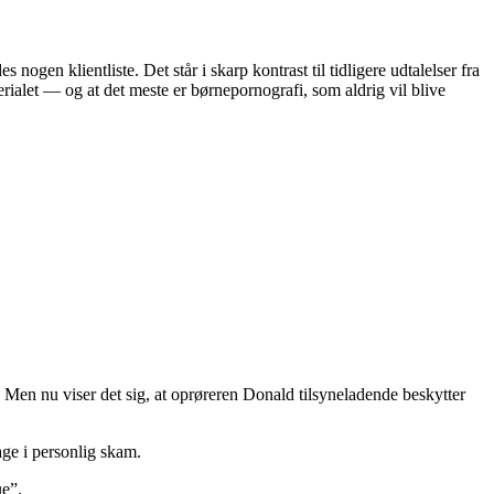
ogen klientliste. Det står i skarp kontrast til tidligere udtalelser fra
rialet — og at det meste er børnepornografi, som aldrig vil blive
Men nu viser det sig, at oprøreren Donald tilsyneladende beskytter
age i personlig skam.
ue”.