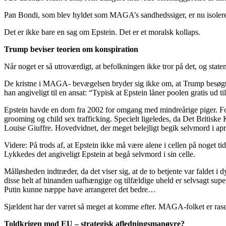
Pan Bondi, som blev hyldet som MAGA’s sandhedssiger, er nu isoleret 
Det er ikke bare en sag om Epstein. Det er et moralsk kollaps.
Trump beviser teorien om konspiration
Når noget er så utroværdigt, at befolkningen ikke tror på det, og staten
De kristne i MAGA- bevægelsen bryder sig ikke om, at Trump besøgte
han angiveligt til en ansat: “Typisk at Epstein låner poolen gratis ud t
Epstein havde en dom fra 2002 for omgang med mindreårige piger. Foru
grooming og child sex trafficking. Specielt ligeledes, da Det Britis
Louise Giuffre. Hovedvidnet, der meget belejligt begik selvmord i apr
Videre: På trods af, at Epstein ikke må være alene i cellen på noget tid
Lykkedes det angiveligt Epstein at begå selvmord i sin celle.
Målløsheden indtræder, da det viser sig, at de to betjente var faldet i 
disse helt af hinanden uafhængige og tilfældige uheld er selvsagt sup
Putin kunne næppe have arrangeret det bedre…
Sjældent har der været så meget at komme efter. MAGA-folket er ras
Toldkrigen mod EU – strategisk afledningsmanøvre?