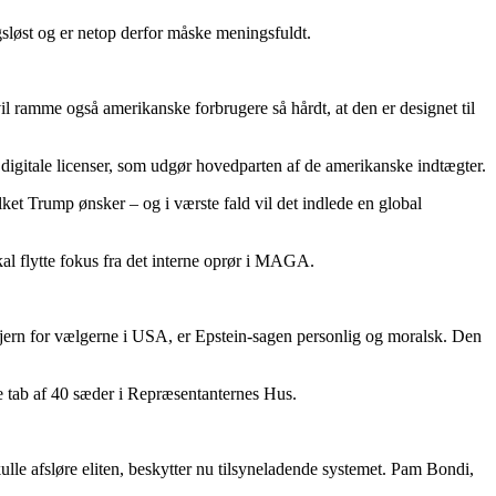
løst og er netop derfor måske meningsfuldt.
il ramme også amerikanske forbrugere så hårdt, at den er designet til
g digitale licenser, som udgør hovedparten af de amerikanske indtægter.
lket Trump ønsker – og i værste fald vil det indlede en global
 flytte fokus fra det interne oprør i MAGA.
 fjern for vælgerne i USA, er Epstein-sagen personlig og moralsk. Den
tab af 40 sæder i Repræsentanternes Hus.
e afsløre eliten, beskytter nu tilsyneladende systemet. Pam Bondi,