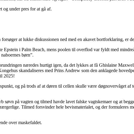
og under pres for at gå af.
 forsøger at lukke diskussionen ned med en akavet bortforklaring, er det 
 Epstein i Palm Beach, mens poolen til overflod var fyldt med mindre
il naboernes børn”.
ndringen næredes hurtigt igen, da det lykkes at få Ghislaine Maxwell o
ke Kongehus skandaliseres med Prins Andrew som den anklagede hovedper
il 2025!
spunkt, og på trods af at døren til cellen skulle være døgnovervåget af t
dyb søvn på vagten og tilmed havde lavet falske vagtskemaer og at begge k
erærgerlige. Tilmed forsvinder hele bevismaterialet, og der formuleres 
ende over maskefaldet.