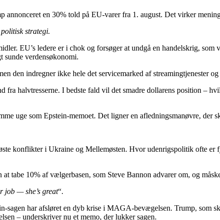
 annonceret en 30% told på EU-varer fra 1. august. Det virker menings
olitisk strategi.
midler. EU’s ledere er i chok og forsøger at undgå en handelskrig, som v
rigt sunde verdensøkonomi.
, men den indregner ikke hele det servicemarked af streamingtjenester o
 fra halvtresserne. I bedste fald vil det smadre dollarens position – hvi
me uge som Epstein-memoet. Det ligner en afledningsmanøvre, der skal
øste konflikter i Ukraine og Mellemøsten. Hvor udenrigspolitik ofte er
 at tabe 10% af vælgerbasen, som Steve Bannon advarer om, og måske 
 job — she’s great
“.
n-sagen har afsløret en dyb krise i MAGA-bevægelsen. Trump, som skull
telsen – underskriver nu et memo, der lukker sagen.