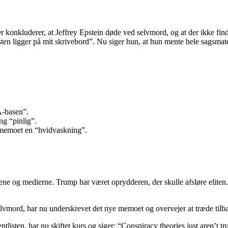
onkluderer, at Jeffrey Epstein døde ved selvmord, og at der ikke findes n
ten ligger på mit skrivebord”. Nu siger hun, at hun mente hele sagsmate
A-basen”.
ng “pinlig”.
memoet en “hvidvaskning”.
e og medierne. Trump har været oprydderen, der skulle afsløre eliten. 
elvmord, har nu underskrevet det nye memoet og overvejer at træde tilb
tlisten, har nu skiftet kurs og siger: “Conspiracy theories just aren’t tr