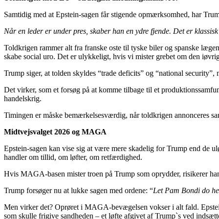
Samtidig med at Epstein-sagen får stigende opmærksomhed, har Trump
Når en leder er under pres, skaber han en ydre fjende. Det er klassisk p
Toldkrigen rammer alt fra franske oste til tyske biler og spanske læge
skabe social uro. Det er ulykkeligt, hvis vi mister grebet om den iøv
Trump siger, at tolden skyldes “trade deficits” og “national security”
Det virker, som et forsøg på at komme tilbage til et produktionssamfund
handelskrig.
Timingen er måske bemærkelsesværdig, når toldkrigen annonceres sam
Midtvejsvalget 2026 og MAGA
Epstein-sagen kan vise sig at være mere skadelig for Trump end de ul
handler om tillid, om løfter, om retfærdighed.
Hvis MAGA-basen mister troen på Trump som oprydder, risikerer han
Trump forsøger nu at lukke sagen med ordene: “
Let Pam Bondi do her
Men virker det? Oprøret i MAGA-bevægelsen vokser i alt fald. Epstei
som skulle frigive sandheden – et løfte afgivet af Trump`s ved indsæt