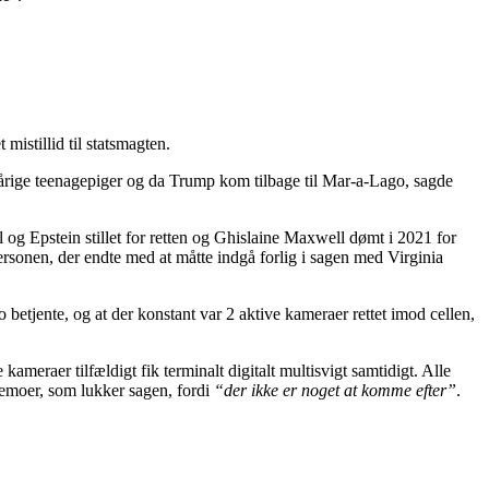
mistillid til statsmagten.
årige teenagepiger og da Trump kom tilbage til Mar-a-Lago, sagde
g Epstein stillet for retten og Ghislaine Maxwell dømt i 2021 for
sonen, der endte med at måtte indgå forlig i sagen med Virginia
o betjente, og at der konstant var 2 aktive kameraer rettet imod cellen,
ameraer tilfældigt fik terminalt digitalt multisvigt samtidigt. Alle
memoer, som lukker sagen, fordi
“der ikke er noget at komme efter”
.