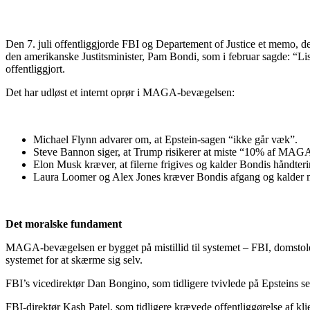
Den 7. juli offentliggjorde FBI og Departement of Justice et memo, der k
den amerikanske Justitsminister, Pam Bondi, som i februar sagde: “Lis
offentliggjort.
Det har udløst et internt oprør i MAGA-bevægelsen:
Michael Flynn advarer om, at Epstein-sagen “ikke går væk”.
Steve Bannon siger, at Trump risikerer at miste “10% af MAG
Elon Musk kræver, at filerne frigives og kalder Bondis håndteri
Laura Loomer og Alex Jones kræver Bondis afgang og kalder 
Det moralske fundament
MAGA-bevægelsen er bygget på mistillid til systemet – FBI, domstolen
systemet for at skærme sig selv.
FBI’s vicedirektør Dan Bongino, som tidligere tvivlede på Epsteins s
FBI-direktør Kash Patel, som tidligere krævede offentliggørelse af klien