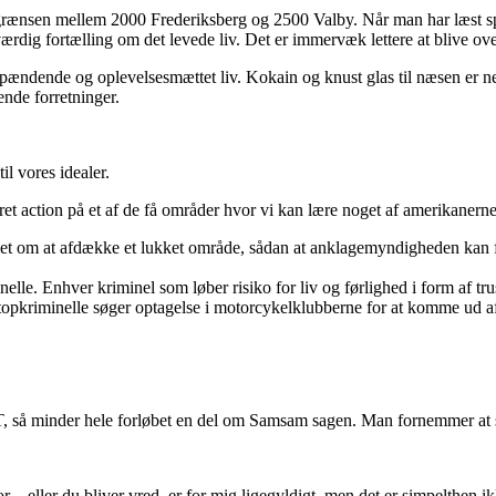
ænsen mellem 2000 Frederiksberg og 2500 Valby. Når man har læst specia
værdig fortælling om det levede liv. Det er immervæk lettere at blive ov
spændende og oplevelsesmættet liv. Kokain og knust glas til næsen er nem
ende forretninger.
il vores idealer.
et action på et af de få områder hvor vi kan lære noget af amerikanerne
tiet om at afdække et lukket område, sådan at anklagemyndigheden kan f
elle. Enhver kriminel som løber risiko for liv og førlighed i form af tru
 topkriminelle søger optagelse i motorcykelklubberne for at komme ud af
 så minder hele forløbet en del om Samsam sagen. Man fornemmer at spe
– eller du bliver vred, er for mig ligegyldigt, men det er simpelthen i