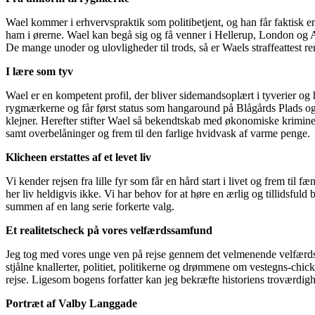
Wael kommer i erhvervspraktik som politibetjent, og han får faktisk 
ham i ørerne. Wael kan begå sig og få venner i Hellerup, London og Aa
De mange unoder og ulovligheder til trods, så er Waels straffeattest re
I lære som tyv
Wael er en kompetent profil, der bliver sidemandsoplært i tyverier og
rygmærkerne og får først status som hangaround på Blågårds Plads og p
klejner. Herefter stifter Wael så bekendtskab med økonomiske krimin
samt overbelåninger og frem til den farlige hvidvask af varme penge.
Klicheen erstattes af et levet liv
Vi kender rejsen fra lille fyr som får en hård start i livet og frem til 
her liv heldigvis ikke. Vi har behov for at høre en ærlig og tillidsfuld 
summen af en lang serie forkerte valg.
Et realitetscheck på vores velfærdssamfund
Jeg tog med vores unge ven på rejse gennem det velmenende velfærds
stjålne knallerter, politiet, politikerne og drømmene om vestegns-chic
rejse. Ligesom bogens forfatter kan jeg bekræfte historiens troværd
Portræt af Valby Langgade