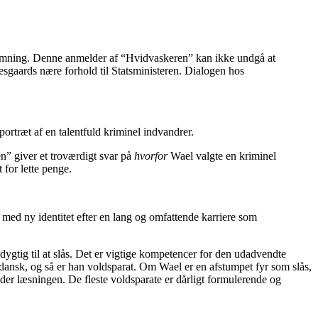
stømning. Denne anmelder af “Hvidvaskeren” kan ikke undgå at
sgaards nære forhold til Statsministeren. Dialogen hos
portræt af en talentfuld kriminel indvandrer.
en” giver et troværdigt svar på
hvorfor
Wael valgte en kriminel
 for lette penge.
 med ny identitet efter en lang og omfattende karriere som
å dygtig til at slås. Det er vigtige kompetencer for den udadvendte
 dansk, og så er han voldsparat. Om Wael er en afstumpet fyr som slås,
der læsningen. De fleste voldsparate er dårligt formulerende og