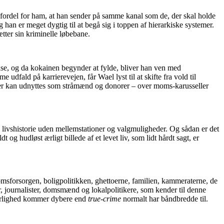
fordel for ham, at han sender på samme kanal som de, der skal holde
an er meget dygtig til at begå sig i toppen af hierarkiske systemer.
ætter sin kriminelle løbebane.
else, og da kokainen begynder at fylde, bliver han ven med
fald på karrierevejen, får Wael lyst til at skifte fra vold til
 der kan udnyttes som stråmænd og donorer – over moms-karusseller
l en livshistorie uden mellemstationer og valgmuligheder. Og sådan er det
 og hudløst ærligt billede af et levet liv, som lidt hårdt sagt, er
forsorgen, boligpolitikken, ghettoerne, familien, kammeraterne, de
r, journalister, domsmænd og lokalpolitikere, som kender til denne
g ærlighed kommer dybere end
true-crime
normalt har båndbredde til.