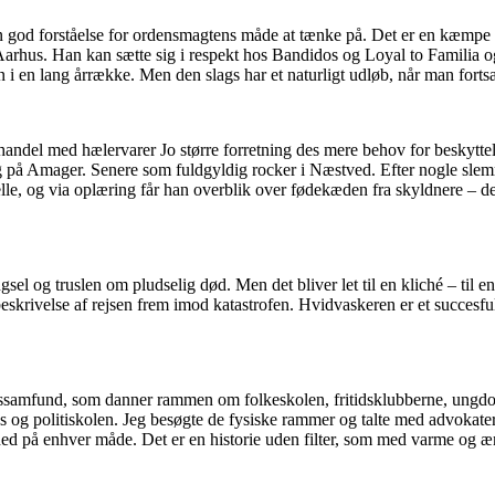
en god forståelse for ordensmagtens måde at tænke på. Det er en kæmpe 
rhus. Han kan sætte sig i respekt hos Bandidos og Loyal to Familia og h
n i en lang årrække. Men den slags har et naturligt udløb, når man forts
 handel med hælervarer Jo større forretning des mere behov for beskytt
å Amager. Senere som fuldgyldig rocker i Næstved. Efter nogle slemme ud
elle, og via oplæring får han overblik over fødekæden fra skyldnere –
fængsel og truslen om pludselig død. Men det bliver let til en kliché – ti
beskrivelse af rejsen frem imod katastrofen. Hvidvaskeren er et succesfuldt
samfund, som danner rammen om folkeskolen, fritidsklubberne, ungdoms
ks og politiskolen. Jeg besøgte de fysiske rammer og talte med advokate
ighed på enhver måde. Det er en historie uden filter, som med varme o