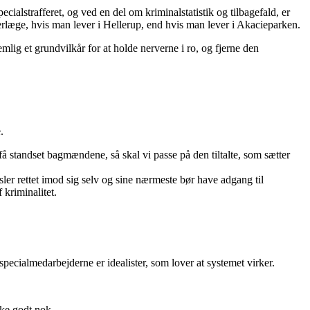
lstrafferet, og ved en del om kriminalstatistik og tilbagefald, er
erlæge, hvis man lever i Hellerup, end hvis man lever i Akacieparken.
lig et grundvilkår for at holde nerverne i ro, og fjerne den
.
å standset bagmændene, så skal vi passe på den tiltalte, som sætter
sler rettet imod sig selv og sine nærmeste bør have adgang til
 kriminalitet.
cialmedarbejderne er idealister, som lover at systemet virker.
kke godt nok.