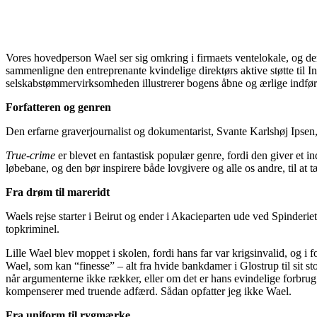
Vores hovedperson Wael ser sig omkring i firmaets ventelokale, og d
sammenligne den entreprenante kvindelige direktørs aktive støtte til
selskabstømmervirksomheden illustrerer bogens åbne og ærlige indførin
Forfatteren og genren
Den erfarne graverjournalist og dokumentarist, Svante Karlshøj Ipsen, h
True-crime
er blevet en fantastisk populær genre, fordi den giver et i
løbebane, og den bør inspirere både lovgivere og alle os andre, til at 
Fra drøm til mareridt
Waels rejse starter i Beirut og ender i Akacieparten ude ved Spinderie
topkriminel.
Lille Wael blev moppet i skolen, fordi hans far var krigsinvalid, og i f
Wael, som kan “finesse” – alt fra hvide bankdamer i Glostrup til sit 
når argumenterne ikke rækker, eller om det er hans evindelige forbrug
kompenserer med truende adfærd. Sådan opfatter jeg ikke Wael.
Fra uniform til rygmærke