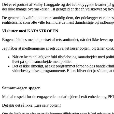
Det er et portræt af Valby Langgade og det tætbebyggede kvarter på gr
der ikke mange overraskelser. Til gengæld er det en velskrevet og tro
De generelle kvalifikationer er samtidig dem, der ødelægger et ellers 
realitetssans, som ofte ville forhindre de mest dumdristige og indbring
Vi slutter med KATASTROFEN
Bogen afsluttes med et portræt af retssamfundet, når det ikke lever op t
Jeg håber at medlemmerne af retsudvalget læser bogen, og tager konkr
Når en kriminel afgiver fuld tilståelse og samarbejder med poli
livet på spil i samarbejde med politiet.
Det et ikke rimeligt, at exit programmet forbeholdes bandekrimin
vidnebeskyttelses-programmerne. Ellers bliver det jo sådant, at
Samsam-sagen spøger
Med al respekt for de engagerede medarbejdere i exit enheden og PET,
Det gør det så ikke. Læs selv bogen!
Om du kniber en tåre over de kæmpe tillidssvigt som Wael udsættes for 