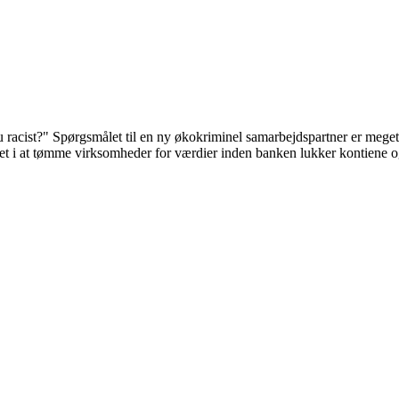
du racist?" Spørgsmålet til en ny økokriminel samarbejdspartner er mege
et i at tømme virksomheder for værdier inden banken lukker kontiene og