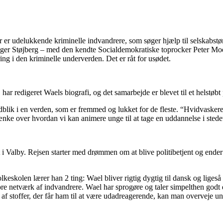
er er udelukkende kriminelle indvandrere, som søger hjælp til selskab
 Inger Støjberg – med den kendte Socialdemokratiske toprocker Peter Moe
g i den kriminelle underverden. Det er råt for usødet.
ar redigeret Waels biografi, og det samarbejde er blevet til et helstøbt 
ndblik i en verden, som er fremmed og lukket for de fleste. “Hvidvasker
tænke over hvordan vi kan animere unge til at tage en uddannelse i stedet
t i Valby. Rejsen starter med drømmen om at blive politibetjent og ender
olkeskolen lærer han 2 ting: Wael bliver rigtig dygtig til dansk og liges
store netværk af indvandrere. Wael har sprogøre og taler simpelthen godt
 af stoffer, der får ham til at være udadreagerende, kan man overveje un