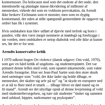
kontornusser. Da holocaust stod som det ondeste af det onde, den
intentionelle og planlagte masse-likvidering af millioner af
mennesker, virkede det som en voldsom provokation, da Arendt
ikke beskrev Eichmann som et monster, men som en dygtig
kontormand, der uden at stille spørgsmål gennemførte de opgaver og
ordrer han fik i systemet.
Hvis ondskaben kun blev udført af djævle med trefork og horn i
panden, ville den være meget nemmere at imødegå og forebygge i
sin vorden, men ondskaben er netop diabolsk ved ofte ikke at kunne
ses, før det er for sent.
Arendts konservative kritik
I 1970 udkom bogen
On violence
(dansk udgave: Om vold, 1970),
som gav en hård kritik af ungdoms- og studenteroprøret. Det var
primært denne leflen med vold, som oprøret inkarnerede, som vakte
Arendts forargelse. Hun ser Jean-Paul Sartre som den store skurk
med sætninger som ”vold, der ikke lader sig holde tilbage, er
mennesket, der skaber sig selv på ny” og ”at skyde en europæer ned
er at slå to fluer med et smæk … tilbage bliver en død mand og en
fri mand”. Arendt ser det uhyrlige opstå af denne lovprisning af vold
med studenterbevægelsen, og især når studenter ”slutter sig sammen
med udskud, hippier, narkomaner og psykopater”.