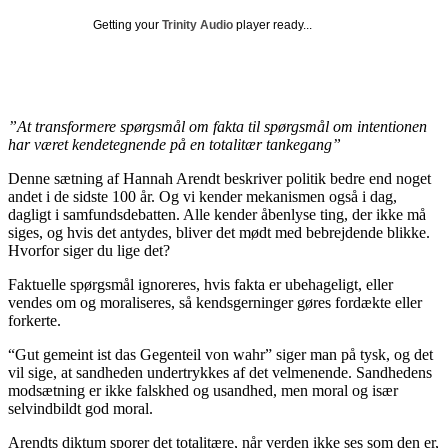
Getting your
Trinity Audio
player ready...
”At transformere spørgsmål om fakta til spørgsmål om intentionen
har været kendetegnende på en totalitær tankegang”
Denne sætning af Hannah Arendt beskriver politik bedre end noget
andet i de sidste 100 år. Og vi kender mekanismen også i dag,
dagligt i samfundsdebatten. Alle kender åbenlyse ting, der ikke må
siges, og hvis det antydes, bliver det mødt med bebrejdende blikke.
Hvorfor siger du lige det?
Faktuelle spørgsmål ignoreres, hvis fakta er ubehageligt, eller
vendes om og moraliseres, så kendsgerninger gøres fordækte eller
forkerte.
“Gut gemeint ist das Gegenteil von wahr” siger man på tysk, og det
vil sige, at sandheden undertrykkes af det velmenende. Sandhedens
modsætning er ikke falskhed og usandhed, men moral og især
selvindbildt god moral.
Arendts diktum sporer det totalitære, når verden ikke ses som den er,