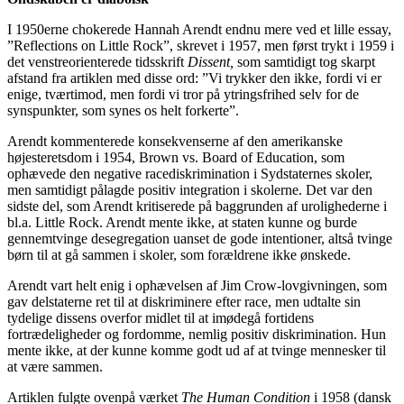
I 1950erne chokerede Hannah Arendt endnu mere ved et lille essay,
”Reflections on Little Rock”, skrevet i 1957, men først trykt i 1959 i
det venstreorienterede tidsskrift
Dissent,
som samtidigt tog skarpt
afstand fra artiklen med disse ord: ”Vi trykker den ikke, fordi vi er
enige, tværtimod, men fordi vi tror på ytringsfrihed selv for de
synspunkter, som synes os helt forkerte”.
Arendt kommenterede konsekvenserne af den amerikanske
højesteretsdom i 1954, Brown vs. Board of Education, som
ophævede den negative racediskrimination i Sydstaternes skoler,
men samtidigt pålagde positiv integration i skolerne. Det var den
sidste del, som Arendt kritiserede på baggrunden af urolighederne i
bl.a. Little Rock. Arendt mente ikke, at staten kunne og burde
gennemtvinge desegregation uanset de gode intentioner, altså tvinge
børn til at gå sammen i skoler, som forældrene ikke ønskede.
Arendt vart helt enig i ophævelsen af Jim Crow-lovgivningen, som
gav delstaterne ret til at diskriminere efter race, men udtalte sin
tydelige dissens overfor midlet til at imødegå fortidens
fortrædeligheder og fordomme, nemlig positiv diskrimination. Hun
mente ikke, at der kunne komme godt ud af at tvinge mennesker til
at være sammen.
Artiklen fulgte ovenpå værket
The Human Condition
i 1958 (dansk