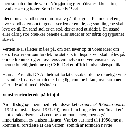
men som den burde være. Når øjne og ører påbydes ikke at tro,
hvad de ser og hører. Som i Orwells 1984.
Ideen om at sandheden er normativ går tilbage til Platons idelære,
hvor sandheden om tingene i verden er en ide, og som tingene skal
leve op til. En sand stol er en stol, der er god at sidde i. En usand
eller dårlig stol brækker benene eller sædet er for hårdt og ryglænet
skævt.
Verden skal således måles på, om den lever op til vores ideer om
den. Teorier om samfundet, fra statistik til disputatser, skal måles på,
om de fremmer og er i overensstemmelse med verdensmålene,
menneskerettighederne og CSR. Det er officiel universitetspolitik.
Hannah Arendts DNA i hele sit forfatterskab er denne ukuelige vilje
til sandhed, uanset om den er belejlig, comme il faut, uvelkommen
eller ude af trit med tidsånden.
Venstreorienterede på frihjul
Arendt slog igennem med trebindsværket
Origins of Totalitarianism
i 1951 (dansk udgave 1971-79), hvor hun brugte termen ’totalitær’
til at karakterisere nazismen og kommunismen, men også
imperialismen og antisemitismen. Værket var med til i 1950erne at
komme til forståelse af den verden, som få år forinden havde