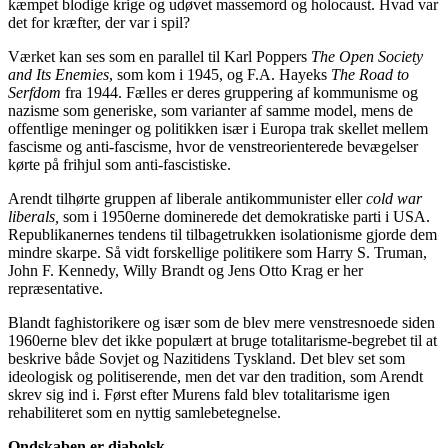
kæmpet blodige krige og udøvet massemord og holocaust. Hvad var
det for kræfter, der var i spil?
Værket kan ses som en parallel til Karl Poppers
The Open Society
and Its Enemies
, som kom i 1945, og F.A. Hayeks
The Road to
Serfdom
fra 1944. Fælles er deres gruppering af kommunisme og
nazisme som generiske, som varianter af samme model, mens de
offentlige meninger og politikken især i Europa trak skellet mellem
fascisme og anti-fascisme, hvor de venstreorienterede bevægelser
kørte på frihjul som anti-fascistiske.
Arendt tilhørte gruppen af liberale antikommunister eller
cold war
liberals,
som i 1950erne dominerede det demokratiske parti i USA.
Republikanernes tendens til tilbagetrukken isolationisme gjorde dem
mindre skarpe. Så vidt forskellige politikere som Harry S. Truman,
John F. Kennedy, Willy Brandt og Jens Otto Krag er her
repræsentative.
Blandt faghistorikere og især som de blev mere venstresnoede siden
1960erne blev det ikke populært at bruge totalitarisme-begrebet til at
beskrive både Sovjet og Nazitidens Tyskland. Det blev set som
ideologisk og politiserende, men det var den tradition, som Arendt
skrev sig ind i. Først efter Murens fald blev totalitarisme igen
rehabiliteret som en nyttig samlebetegnelse.
Ondskaben er diabolsk