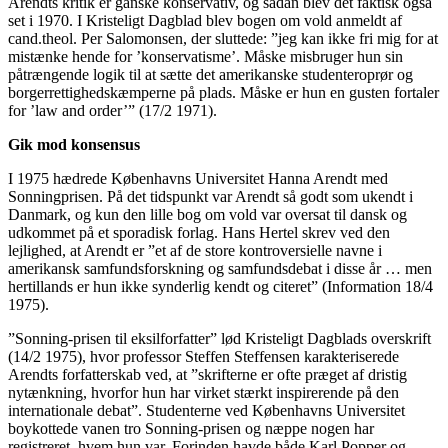
Arendts kritik er ganske konservativ, og sådan blev det faktisk også
set i 1970. I Kristeligt Dagblad blev bogen om vold anmeldt af
cand.theol. Per Salomonsen, der sluttede: ”jeg kan ikke fri mig for at
mistænke hende for ’konservatisme’. Måske misbruger hun sin
påtrængende logik til at sætte det amerikanske studenteroprør og
borgerrettighedskæmperne på plads. Måske er hun en gusten fortaler
for ’law and order’” (17/2 1971).
Gik mod konsensus
I 1975 hædrede Københavns Universitet Hanna Arendt med
Sonningprisen. På det tidspunkt var Arendt så godt som ukendt i
Danmark, og kun den lille bog om vold var oversat til dansk og
udkommet på et sporadisk forlag. Hans Hertel skrev ved den
lejlighed, at Arendt er ”et af de store kontroversielle navne i
amerikansk samfundsforskning og samfundsdebat i disse år … men
hertillands er hun ikke synderlig kendt og citeret” (Information 18/4
1975).
”Sonning-prisen til eksilforfatter” lød Kristeligt Dagblads overskrift
(14/2 1975), hvor professor Steffen Steffensen karakteriserede
Arendts forfatterskab ved, at ”skrifterne er ofte præget af dristig
nytænkning, hvorfor hun har virket stærkt inspirerende på den
internationale debat”. Studenterne ved Københavns Universitet
boykottede vanen tro Sonning-prisen og næppe nogen har
registreret, hvem hun var. Forinden havde både Karl Popper og