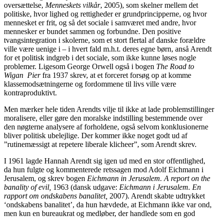
oversættelse,
Menneskets vilkår
, 2005), som skelner mellem det
politiske, hvor lighed og rettigheder er grundprincipperne, og hvor
mennesket er frit, og så det sociale i samværet med andre, hvor
mennesker er bundet sammen og forbundne. Den positive
tvangsintegration i skolerne, som et stort flertal af danske forældre
ville være uenige i – i hvert fald m.h.t. deres egne børn, anså Arendt
for et politisk indgreb i det sociale, som ikke kunne løses nogle
problemer. Ligesom George Orwell også i bogen
The Road to
Wigan Pier
fra 1937 skrev, at et forceret forsøg op at komme
klassemodsætningerne og fordommene til livs ville være
kontraproduktivt.
Men mærker hele tiden Arendts vilje til ikke at lade problemstillinger
moralisere, eller gøre den moralske indstilling bestemmende over
den nøgterne analysere af forholdene, også selvom konklusionerne
bliver politisk ubelejlige. Der kommer ikke noget godt ud af
”rutinemæssigt at repetere liberale klicheer”, som Arendt skrev.
I 1961 lagde Hannah Arendt sig igen ud med en stor offentlighed,
da hun fulgte og kommenterede retssagen mod Adolf Eichmann i
Jerusalem, og skrev bogen
Eichmann in Jerusalem.
A report on the
banality of evil,
1963 (dansk udgave:
Eichmann i Jerusalem.
En
rapport om ondskabens banalitet,
2007). Arendt skabte udtrykket
‘ondskabens banalitet’, da hun hævdede, at Eichmann ikke var ond,
men kun en bureaukrat og medløber, der handlede som en god