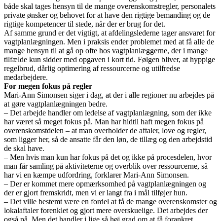
både skal tages hensyn til de mange overenskomstregler, personalets
private ønsker og behovet for at have den rigtige bemanding og de
rigtige kompetencer til stede, når der er brug for det.
Af samme grund er det vigtigt, at afdelingslederne tager ansvaret for
vagtplanlægningen. Men i praksis ender problemet med at få alle de
mange hensyn til at gå op ofte hos vagtplanlæggerne, der i mange
tilfælde kun sidder med opgaven i kort tid. Følgen bliver, at hyppige
regelbrud, dårlig optimering af ressourcerne og utilfredse
medarbejdere.
For megen fokus på regler
Mari-Ann Simonsen siger i dag, at der i alle regioner nu arbejdes på
at gøre vagtplanlægningen bedre.
– Det arbejde handler om ledelse af vagtplanlægning, som der ikke
har været så meget fokus på. Man har hidtil haft megen fokus på
overenskomstdelen – at man overholder de aftaler, love og regler,
som ligger her, så de ansatte får den løn, de tillæg og den arbejdstid
de skal have.
– Men hvis man kun har fokus på det og ikke på procesdelen, hvor
man får samling på aktiviteterne og overblik over ressourcerne, så
har vi en kæmpe udfordring, forklarer Mari-Ann Simonsen.
– Der er kommet mere opmærksomhed på vagtplanlægningen og
der er gjort fremskridt, men vi er langt fra i mål tilføjer hun.
– Det ville bestemt være en fordel at få de mange overenskomster og
lokalaftaler forenklet og gjort mere overskuelige. Det arbejdes der
også på. Men det handler i lige så høj grad om at få forankret