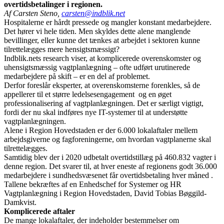
overtidsbetalinger i regionen.
Af Carsten Steno,
carsten@indblik.net
Hospitalerne er hårdt pressede og mangler konstant medarbejdere.
Det hører vi hele tiden. Men skyldes dette alene manglende
bevillinger, eller kunne det tænkes at arbejdet i sektoren kunne
tilrettelægges mere hensigtsmæssigt?
Indblik.nets research viser, at komplicerede overenskomster og
uhensigtsmæssig vagtplanlægning – ofte udført urutinerede
medarbejdere på skift – er en del af problemet.
Derfor foreslår eksperter, at overenskomsterne forenkles, så de
appellerer til et større ledelsesengagement og en øget
professionalisering af vagtplanlægningen. Det er særligt vigtigt,
fordi der nu skal indføres nye IT-systemer til at understøtte
vagtplanlægningen.
Alene i Region Hovedstaden er der 6.000 lokalaftaler mellem
arbejdsgiverne og fagforeningerne, om hvordan vagtplanerne skal
tilrettelægges.
Samtidig blev der i 2020 udbetalt overtidstillæg på 460.832 vagter i
denne region. Det svarer til, at hver eneste af regionens godt 36.000
medarbejdere i sundhedsvæsenet får overtidsbetaling hver måned .
Tallene bekræftes af en Enhedschef for Systemer og HR
Vagtplanlægning i Region Hovedstaden, David Tobias Bøggild-
Damkvist.
Komplicerede aftaler
De mange lokalaftaler, der indeholder bestemmelser om