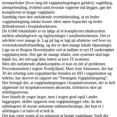
normperioder (hvor lang tid vagtplanlægningen gælder), vagttillæg,
ulempebetaling, hviletid samt hvornår vagterne må lægges, gør det
kompliceret at lægge vagtplaner.
Samtidig viser den omfattende overtidsbetaling, at en bedre
vagtplanlægning måske kunne sikre større kapacitet og bedre
driftsøkonomi i hospitalssektoren.
De 6.000 lokalaftaler er en følge af et kompliceret aftalesystem
mellem arbejdsgivere og fagforeninger i sundhedssektoren. Det er
udviklet over mange år. Lag på lag er lagt på aftalerne ved hver ny
overenskomstforhandling, og der er sket mange lokale tilpasninger.
Lige nu er Region Hovedstaden ved at indføre et nyt IT-understøttet
vagtplansystem. Her gør de mange aftaler, som systemet skal tage
højde for, det selvsagt ikke lettere at lave IT-systemer.
Men det omfattende aftalekompleks er kun en del af problemet.
Proceskonsulent i region Nordjylland, Mari-Ann Simonsen, der har
30 års erfaring som sygeplejerske foruden en HD i organisation og
ledelse, har skrevet en rapport om ”Strategisk Vagtplanlægning”.
Her fremgår det, at vagtplanlægningen i hospitalsvæsenet, der er helt
afgørende for hospitalsvæsenets økonomi, fortrinsvis sker på
afdelingsniveau.
Især blandt de yngre læger, men i nogen grad også i andre
faggrupper, skifter opgaven som vagtplanlægger ofte, da den
uddelegeres til nyeste ankomne uddannelseslæge, der kun er i
afdelingen i et halvt til et helt år.
Det kan være noget af en uriaspost at lægge vagtplaner, fordi der