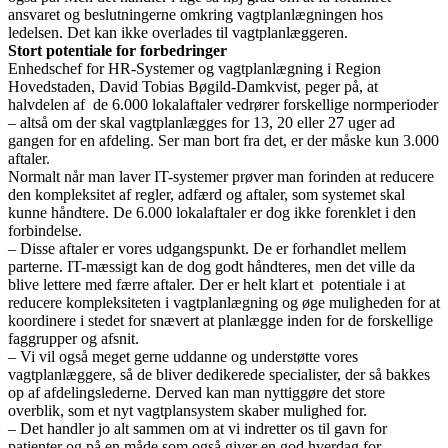
ansvaret og beslutningerne omkring vagtplanlægningen hos
ledelsen. Det kan ikke overlades til vagtplanlæggeren.
Stort potentiale for forbedringer
Enhedschef for HR-Systemer og vagtplanlægning i Region
Hovedstaden, David Tobias Bøgild-Damkvist, peger på, at
halvdelen af de 6.000 lokalaftaler vedrører forskellige normperioder
– altså om der skal vagtplanlægges for 13, 20 eller 27 uger ad
gangen for en afdeling. Ser man bort fra det, er der måske kun 3.000
aftaler.
Normalt når man laver IT-systemer prøver man forinden at reducere
den kompleksitet af regler, adfærd og aftaler, som systemet skal
kunne håndtere. De 6.000 lokalaftaler er dog ikke forenklet i den
forbindelse.
– Disse aftaler er vores udgangspunkt. De er forhandlet mellem
parterne. IT-mæssigt kan de dog godt håndteres, men det ville da
blive lettere med færre aftaler. Der er helt klart et potentiale i at
reducere kompleksiteten i vagtplanlægning og øge muligheden for at
koordinere i stedet for snævert at planlægge inden for de forskellige
faggrupper og afsnit.
– Vi vil også meget gerne uddanne og understøtte vores
vagtplanlæggere, så de bliver dedikerede specialister, der så bakkes
op af afdelingslederne. Derved kan man nyttiggøre det store
overblik, som et nyt vagtplansystem skaber mulighed for.
– Det handler jo alt sammen om at vi indretter os til gavn for
patienter og på en måde som også giver en god hverdag for