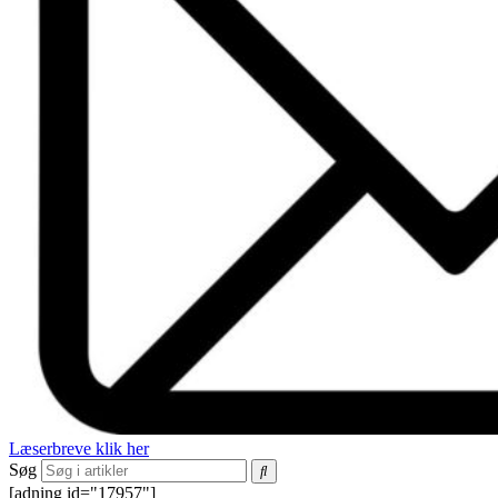
Læserbreve klik her
Søg
[adning id="17957"]