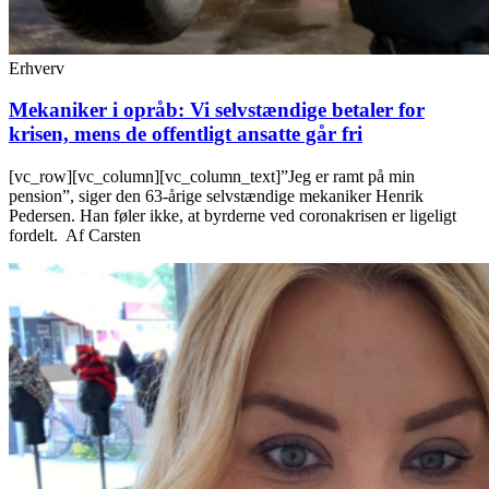
Erhverv
Mekaniker i opråb: Vi selvstændige betaler for
krisen, mens de offentligt ansatte går fri
[vc_row][vc_column][vc_column_text]”Jeg er ramt på min
pension”, siger den 63-årige selvstændige mekaniker Henrik
Pedersen. Han føler ikke, at byrderne ved coronakrisen er ligeligt
fordelt. Af Carsten