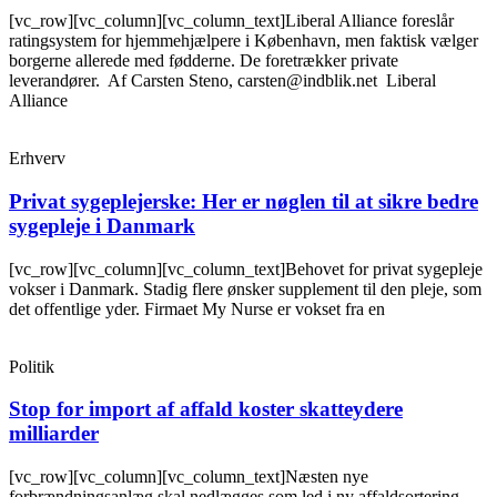
[vc_row][vc_column][vc_column_text]Liberal Alliance foreslår
ratingsystem for hjemmehjælpere i København, men faktisk vælger
borgerne allerede med fødderne. De foretrækker private
leverandører. Af Carsten Steno, carsten@indblik.net Liberal
Alliance
Erhverv
Privat sygeplejerske: Her er nøglen til at sikre bedre
sygepleje i Danmark
[vc_row][vc_column][vc_column_text]Behovet for privat sygepleje
vokser i Danmark. Stadig flere ønsker supplement til den pleje, som
det offentlige yder. Firmaet My Nurse er vokset fra en
Politik
Stop for import af affald koster skatteydere
milliarder
[vc_row][vc_column][vc_column_text]Næsten nye
forbrændningsanlæg skal nedlægges som led i ny affaldsortering.