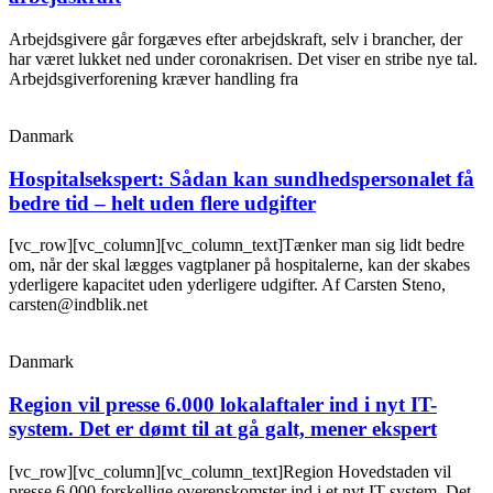
Arbejdsgivere går forgæves efter arbejdskraft, selv i brancher, der
har været lukket ned under coronakrisen. Det viser en stribe nye tal.
Arbejdsgiverforening kræver handling fra
Danmark
Hospitalsekspert: Sådan kan sundhedspersonalet få
bedre tid – helt uden flere udgifter
[vc_row][vc_column][vc_column_text]Tænker man sig lidt bedre
om, når der skal lægges vagtplaner på hospitalerne, kan der skabes
yderligere kapacitet uden yderligere udgifter. Af Carsten Steno,
carsten@indblik.net
Danmark
Region vil presse 6.000 lokalaftaler ind i nyt IT-
system. Det er dømt til at gå galt, mener ekspert
[vc_row][vc_column][vc_column_text]Region Hovedstaden vil
presse 6.000 forskellige overenskomster ind i et nyt IT-system. Det