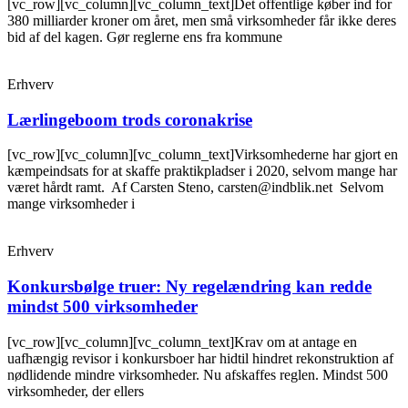
[vc_row][vc_column][vc_column_text]Det offentlige køber ind for
380 milliarder kroner om året, men små virksomheder får ikke deres
bid af del kagen. Gør reglerne ens fra kommune
Erhverv
Lærlingeboom trods coronakrise
[vc_row][vc_column][vc_column_text]Virksomhederne har gjort en
kæmpeindsats for at skaffe praktikpladser i 2020, selvom mange har
været hårdt ramt. Af Carsten Steno, carsten@indblik.net Selvom
mange virksomheder i
Erhverv
Konkursbølge truer: Ny regelændring kan redde
mindst 500 virksomheder
[vc_row][vc_column][vc_column_text]Krav om at antage en
uafhængig revisor i konkursboer har hidtil hindret rekonstruktion af
nødlidende mindre virksomheder. Nu afskaffes reglen. Mindst 500
virksomheder, der ellers