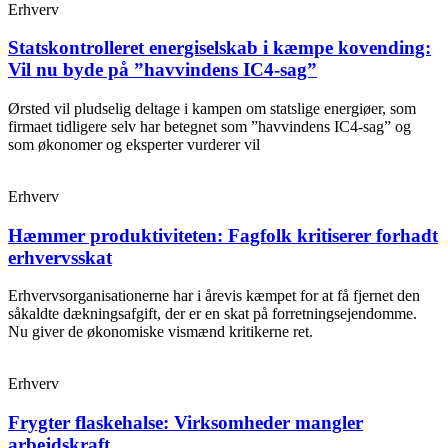
Erhverv
Statskontrolleret energiselskab i kæmpe kovending:
Vil nu byde på ”havvindens IC4-sag”
Ørsted vil pludselig deltage i kampen om statslige energiøer, som
firmaet tidligere selv har betegnet som ”havvindens IC4-sag” og
som økonomer og eksperter vurderer vil
Erhverv
Hæmmer produktiviteten: Fagfolk kritiserer forhadt
erhvervsskat
Erhvervsorganisationerne har i årevis kæmpet for at få fjernet den
såkaldte dækningsafgift, der er en skat på forretningsejendomme.
Nu giver de økonomiske vismænd kritikerne ret.
Erhverv
Frygter flaskehalse: Virksomheder mangler
arbejdskraft