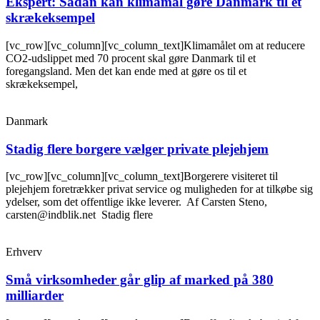
Ekspert: Sådan kan klimamål gøre Danmark til et
skrækeksempel
[vc_row][vc_column][vc_column_text]Klimamålet om at reducere
CO2-udslippet med 70 procent skal gøre Danmark til et
foregangsland. Men det kan ende med at gøre os til et
skrækeksempel,
Danmark
Stadig flere borgere vælger private plejehjem
[vc_row][vc_column][vc_column_text]Borgerere visiteret til
plejehjem foretrækker privat service og muligheden for at tilkøbe sig
ydelser, som det offentlige ikke leverer. Af Carsten Steno,
carsten@indblik.net Stadig flere
Erhverv
Små virksomheder går glip af marked på 380
milliarder