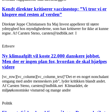
Kendt direktør kritiserer vaccinestop: ”Vi tror vi er
klogere end resten af verden”
Direktør Jeppe Christiansen fra Maj Invest appellerer til større
ydmyghed hos myndighederne, som han kritiserer for ikke at kunne
regne. Af Carsten Steno, carsten@indblik.net I
Erhverv
Ny klimaafgift vil koste 22.000 danskere jobbet.
Men der er ingen plan for, hvordan de skal hjælpes
videre
[vc_row][vc_column][vc_column_text]“Det er en noget nonchalant
omgang med andre menneskers job”, lyder kritikken blandt andet.
Af Carsten Steno, carsten@indblik.net Klimarådet, de
miljøøkonomiske vismænd og mange andre
Politik