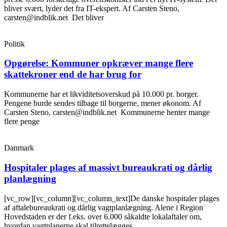
bliver svært, lyder det fra IT-ekspert. Af Carsten Steno,
carsten@indblik.net Det bliver
Politik
Opgørelse: Kommuner opkræver mange flere
skattekroner end de har brug for
Kommunerne har et likviditetsoverskud på 10.000 pr. borger.
Pengene burde sendes tilbage til borgerne, mener økonom. Af
Carsten Steno, carsten@indblik.net Kommunerne henter mange
flere penge
Danmark
Hospitaler plages af massivt bureaukrati og dårlig
planlægning
[vc_row][vc_column][vc_column_text]De danske hospitaler plages
af aftalebureaukrati og dårlig vagtplanlægning. Alene i Region
Hovedstaden er der f.eks. over 6.000 såkaldte lokalaftaler om,
hvordan vagtplanerne skal tilrettelægges.