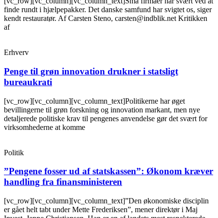
[vc_row][vc_column][vc_column_text]Små firmaer har svært ved at
finde rundt i hjælpepakker. Det danske samfund har svigtet os, siger
kendt restauratør. Af Carsten Steno, carsten@indblik.net Kritikken
af
Erhverv
Penge til grøn innovation drukner i statsligt
bureaukrati
[vc_row][vc_column][vc_column_text]Politikerne har øget
bevillingerne til grøn forskning og innovation markant, men nye
detaljerede politiske krav til pengenes anvendelse gør det svært for
virksomhederne at komme
Politik
”Pengene fosser ud af statskassen”: Økonom kræver
handling fra finansministeren
[vc_row][vc_column][vc_column_text]”Den økonomiske disciplin
er gået helt tabt under Mette Frederiksen”, mener direktør i Maj