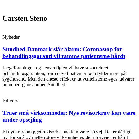
Videre
til
indhold
Carsten Steno
Nyheder
Sundhed Danmark slår alarm: Coronastop for
behandlingsgaranti vil ramme patienterne hårdt
Lægeforeningen og venstrefløjen vil have suspenderet
behandlingsgarantien, fordi covid-patienter igen fylder mere på
sygehusene. Men den eneste effekt er, at ventelisterne øges, advarer
brancheorganisationen Sundhed
Erhverv
Truer små virksomheder: Nye revisorkrav kan være
under opsejling
Et nyt krav om øget revisorbistand kan være på vej. Det er dårligt
nyt for små og mellemstore virksomheder, der i forvejen er hårdt