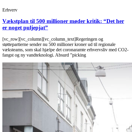
Erhverv
Vækstplan til 500 millioner møder kritik: “Det her
er noget puljepjat”
[vc_row][vc_column][vc_column_text]Regeringen og
støttepartierne sender nu 500 millioner kroner ud til regionale
væksteams, som skal hjælpe det coronaramte erhvervsliv med CO2-
fangst og ny vandteknologi. Absurd ”picking