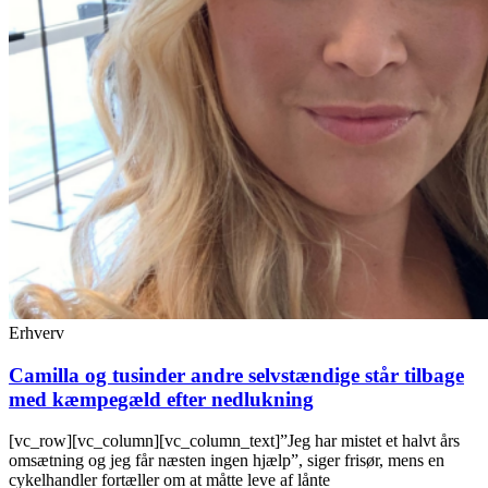
Erhverv
Camilla og tusinder andre selvstændige står tilbage
med kæmpegæld efter nedlukning
[vc_row][vc_column][vc_column_text]”Jeg har mistet et halvt års
omsætning og jeg får næsten ingen hjælp”, siger frisør, mens en
cykelhandler fortæller om at måtte leve af lånte