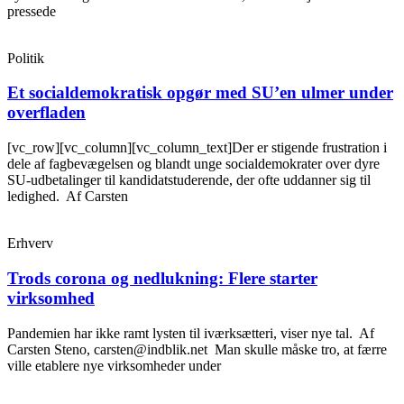
pressede
Politik
Et socialdemokratisk opgør med SU’en ulmer under
overfladen
[vc_row][vc_column][vc_column_text]Der er stigende frustration i
dele af fagbevægelsen og blandt unge socialdemokrater over dyre
SU-udbetalinger til kandidatstuderende, der ofte uddanner sig til
ledighed. Af Carsten
Erhverv
Trods corona og nedlukning: Flere starter
virksomhed
Pandemien har ikke ramt lysten til iværksætteri, viser nye tal. Af
Carsten Steno, carsten@indblik.net Man skulle måske tro, at færre
ville etablere nye virksomheder under