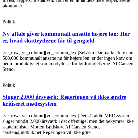
Invest, Jeppe Christiansen. Han er en af landets mest respekterede
økonomer
Politik
Ny aftale giver kommunalt ansatte højere løn: Her
er, hvad skatteyderne får til gengæld
[vc_row][vc_column][vc_column_text]Selvom Danmarks flere end
500.000 kommunalt ansatte nu får højere løn, er der ingen krav om
bedre produktivitet som modydelse for lønforhøjelserne. Af Carsten
Steno,
Politik
Sluger 2.000 årsværk: Regeringen vil ikke ændre
kritiseret mødesystem
[vc_row][vc_column][vc_column_text]Det såkaldte MED-system
sluger mindst 2.000 årsværk i det offentlige, men det bekymrer ikke
skatteminister Morten Bødskov. Af Carsten Steno,
carsten@indblik.net Regeringen vil ikke gøre