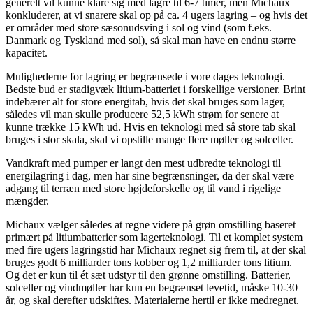
generelt vil kunne klare sig med lagre til 6-7 timer, men Michaux
konkluderer, at vi snarere skal op på ca. 4 ugers lagring – og hvis det
er områder med store sæsonudsving i sol og vind (som f.eks.
Danmark og Tyskland med sol), så skal man have en endnu større
kapacitet.
Mulighederne for lagring er begrænsede i vore dages teknologi.
Bedste bud er stadigvæk litium-batteriet i forskellige versioner. Brint
indebærer alt for store energitab, hvis det skal bruges som lager,
således vil man skulle producere 52,5 kWh strøm for senere at
kunne trække 15 kWh ud. Hvis en teknologi med så store tab skal
bruges i stor skala, skal vi opstille mange flere møller og solceller.
Vandkraft med pumper er langt den mest udbredte teknologi til
energilagring i dag, men har sine begrænsninger, da der skal være
adgang til terræn med store højdeforskelle og til vand i rigelige
mængder.
Michaux vælger således at regne videre på grøn omstilling baseret
primært på litiumbatterier som lagerteknologi. Til et komplet system
med fire ugers lagringstid har Michaux regnet sig frem til, at der skal
bruges godt 6 milliarder tons kobber og 1,2 milliarder tons litium.
Og det er kun til ét sæt udstyr til den grønne omstilling. Batterier,
solceller og vindmøller har kun en begrænset levetid, måske 10-30
år, og skal derefter udskiftes. Materialerne hertil er ikke medregnet.