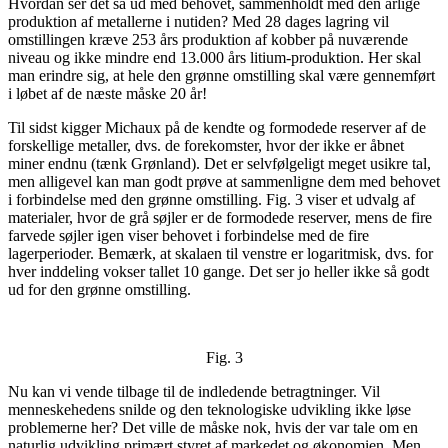
Hvordan ser det så ud med behovet, sammenholdt med den årlige
produktion af metallerne i nutiden? Med 28 dages lagring vil
omstillingen kræve 253 års produktion af kobber på nuværende
niveau og ikke mindre end 13.000 års litium-produktion. Her skal
man erindre sig, at hele den grønne omstilling skal være gennemført
i løbet af de næste måske 20 år!
Til sidst kigger Michaux på de kendte og formodede reserver af de
forskellige metaller, dvs. de forekomster, hvor der ikke er åbnet
miner endnu (tænk Grønland). Det er selvfølgeligt meget usikre tal,
men alligevel kan man godt prøve at sammenligne dem med behovet
i forbindelse med den grønne omstilling. Fig. 3 viser et udvalg af
materialer, hvor de grå søjler er de formodede reserver, mens de fire
farvede søjler igen viser behovet i forbindelse med de fire
lagerperioder. Bemærk, at skalaen til venstre er logaritmisk, dvs. for
hver inddeling vokser tallet 10 gange. Det ser jo heller ikke så godt
ud for den grønne omstilling.
Fig. 3
Nu kan vi vende tilbage til de indledende betragtninger. Vil
menneskehedens snilde og den teknologiske udvikling ikke løse
problemerne her? Det ville de måske nok, hvis der var tale om en
naturlig udvikling primært styret af markedet og økonomien. Men