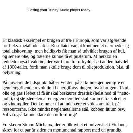
Getting your
Trinity Audio
player ready...
Et klassisk eksempel er brugen af træ i Europa, som var afgørende
for f.eks. metalindustrien. Resultatet var, at kontinentet nærmede sig
total afskovning, men heldigvis fik man så udviklet brugen af kul,
og senere olie, og træerne kunne få et pusterum. Mineralolien
reddede også hvalerne, der var i fare for udryddelse i anden halvdel
af 1800-tallet, fordi man skulle bruge dem til olieproduktion, bl.a. til
belysning.
På nuværende tidspunkt håber Verden på at kunne gennemføre en
gennemgribende revolution i energiforsyningen, hvor brugen af kul,
olie og gas i løbet af få år skal beskæres drastisk (helst ned til ”netto-
nul”), og størstedelen af energien derefter skal komme fra solceller
og vindmøller. Det kommer til at indebære et voldsomt træk på
ressourcerne, ikke mindst nøglemetallerne stål, kobber, litium osv.
Vil vi også kunne klare den udfordring?
Forskeren Simon Michaux, der er tilknyttet et universitet i Finland,
skrev for et par år siden en monumental rapport med en grundig