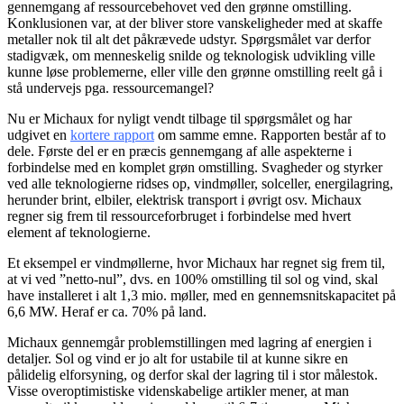
gennemgang af ressourcebehovet ved den grønne omstilling.
Konklusionen var, at der bliver store vanskeligheder med at skaffe
metaller nok til alt det påkrævede udstyr. Spørgsmålet var derfor
stadigvæk, om menneskelig snilde og teknologisk udvikling ville
kunne løse problemerne, eller ville den grønne omstilling reelt gå i
stå undervejs pga. ressourcemangel?
Nu er Michaux for nyligt vendt tilbage til spørgsmålet og har
udgivet en
kortere rapport
om samme emne. Rapporten består af to
dele. Første del er en præcis gennemgang af alle aspekterne i
forbindelse med en komplet grøn omstilling. Svagheder og styrker
ved alle teknologierne ridses op, vindmøller, solceller, energilagring,
herunder brint, elbiler, elektrisk transport i øvrigt osv. Michaux
regner sig frem til ressourceforbruget i forbindelse med hvert
element af teknologierne.
Et eksempel er vindmøllerne, hvor Michaux har regnet sig frem til,
at vi ved ”netto-nul”, dvs. en 100% omstilling til sol og vind, skal
have installeret i alt 1,3 mio. møller, med en gennemsnitskapacitet på
6,6 MW. Heraf er ca. 70% på land.
Michaux gennemgår problemstillingen med lagring af energien i
detaljer. Sol og vind er jo alt for ustabile til at kunne sikre en
pålidelig elforsyning, og derfor skal der lagring til i stor målestok.
Visse overoptimistiske videnskabelige artikler mener, at man