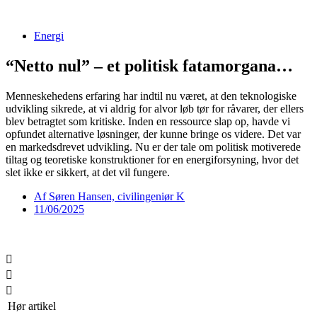
Videre
til
Energi
indhold
“Netto nul” – et politisk fatamorgana…
Menneskehedens erfaring har indtil nu været, at den teknologiske
udvikling sikrede, at vi aldrig for alvor løb tør for råvarer, der ellers
blev betragtet som kritiske. Inden en ressource slap op, havde vi
opfundet alternative løsninger, der kunne bringe os videre. Det var
en markedsdrevet udvikling. Nu er der tale om politisk motiverede
tiltag og teoretiske konstruktioner for en energiforsyning, hvor det
slet ikke er sikkert, at det vil fungere.
Af
Søren Hansen, civilingeniør K
11/06/2025
Hør artikel