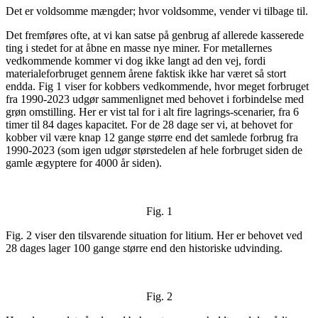
Det er voldsomme mængder; hvor voldsomme, vender vi tilbage til.
Det fremføres ofte, at vi kan satse på genbrug af allerede kasserede
ting i stedet for at åbne en masse nye miner. For metallernes
vedkommende kommer vi dog ikke langt ad den vej, fordi
materialeforbruget gennem årene faktisk ikke har været så stort
endda. Fig 1 viser for kobbers vedkommende, hvor meget forbruget
fra 1990-2023 udgør sammenlignet med behovet i forbindelse med
grøn omstilling. Her er vist tal for i alt fire lagrings-scenarier, fra 6
timer til 84 dages kapacitet. For de 28 dage ser vi, at behovet for
kobber vil være knap 12 gange større end det samlede forbrug fra
1990-2023 (som igen udgør størstedelen af hele forbruget siden de
gamle ægyptere for 4000 år siden).
Fig. 1
Fig. 2 viser den tilsvarende situation for litium. Her er behovet ved
28 dages lager 100 gange større end den historiske udvinding.
Fig. 2